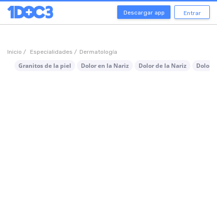
Descargar app
Entrar
Inicio /
Especialidades /
Dermatología
Granitos de la piel
Dolor en la Nariz
Dolor de la Nariz
Dolor d