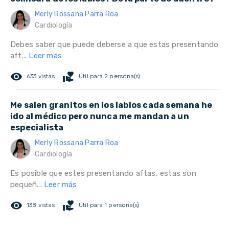
Merly Rossana Parra Roa
Cardiología
Debes saber que puede deberse a que estas presentando
aft...
Leer más
remove_red_eye
volunteer_activism
633 vistas
Útil para 2 persona(s)
Me salen granitos en los labios cada semana he
ido al médico pero nunca me mandan a un
especialista
Merly Rossana Parra Roa
Cardiología
Es posible que estes presentando aftas, estas son
pequeñ...
Leer más
remove_red_eye
volunteer_activism
138 vistas
Útil para 1 persona(s)