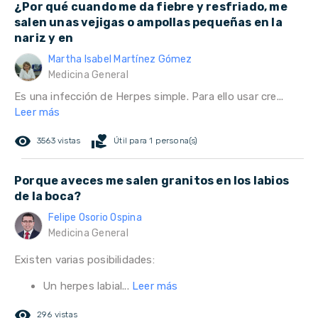
¿Por qué cuando me da fiebre y resfriado, me
salen unas vejigas o ampollas pequeñas en la
nariz y en
Martha Isabel Martínez Gómez
Medicina General
Es una infección de Herpes simple. Para ello usar cre...
Leer más
remove_red_eye
volunteer_activism
3563 vistas
Útil para 1 persona(s)
Porque aveces me salen granitos en los labios
de la boca?
Felipe Osorio Ospina
Medicina General
Existen varias posibilidades:
Un herpes labial...
Leer más
remove_red_eye
296 vistas