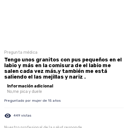
Pregunta médica
Tengo unos granitos con pus pequeños en el
labio y más en la comisura de el labio me
salen cada vez más,y también me está
saliendo el las mejillas y nariz .
Información adicional
No,me pica y duele
Preguntado por mujer de 15 años
visibility
449 vistas
Nuestro profesional de la salud responde