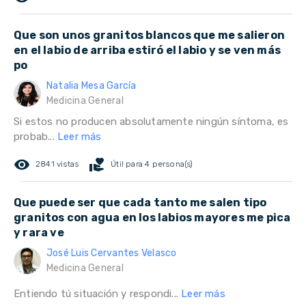
Que son unos granitos blancos que me salieron
en el labio de arriba estiró el labio y se ven más
po
Natalia Mesa García
Medicina General
Si estos no producen absolutamente ningún síntoma, es
probab...
Leer más
remove_red_eye
volunteer_activism
2841 vistas
Útil para 4 persona(s)
Que puede ser que cada tanto me salen tipo
granitos con agua en los labios mayores me pica
y rara ve
José Luis Cervantes Velasco
Medicina General
Entiendo tú situación y respondi...
Leer más