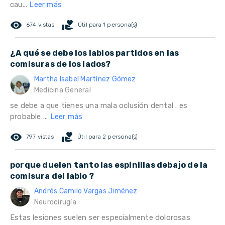
cau...
Leer más
remove_red_eye
volunteer_activism
674 vistas
Útil para 1 persona(s)
¿A qué se debe los labios partidos en las
comisuras de los lados?
Martha Isabel Martínez Gómez
Medicina General
se debe a que tienes una mala oclusión dental . es
probable ...
Leer más
remove_red_eye
volunteer_activism
797 vistas
Útil para 2 persona(s)
porque duelen tanto las espinillas debajo de la
comisura del labio ?
Andrés Camilo Vargas Jiménez
Neurocirugía
Estas lesiones suelen ser especialmente dolorosas