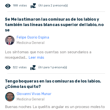
remove_red_eye
volunteer_activism
188 vistas
Útil para 2 persona(s)
Se Me lastimaron las comisuras de los labios y
también las líneas blancas superior del labio, no
se
Felipe Osorio Ospina
Medicina General
Los síntomas que nos cuentas son secundarios a
resequedad...
Leer más
remove_red_eye
volunteer_activism
322 vistas
Útil para 1 persona(s)
Tengo boqueras en las comisuras de los labios.
¿Cómo las quito?
Giovanni Vivas Munar
Medicina General
Buenas noches La quelitis angular es un proceso molesto