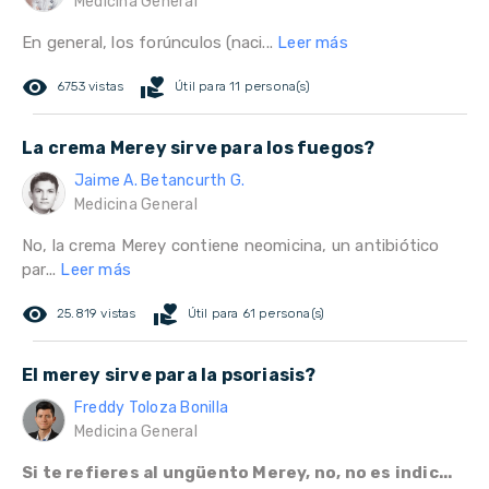
Medicina General
En general, los forúnculos (naci...
Leer más
remove_red_eye
volunteer_activism
6753 vistas
Útil para 11 persona(s)
La crema Merey sirve para los fuegos?
Jaime A. Betancurth G.
Medicina General
No, la crema Merey contiene neomicina, un antibiótico
par...
Leer más
remove_red_eye
volunteer_activism
25.819 vistas
Útil para 61 persona(s)
El merey sirve para la psoriasis?
Freddy Toloza Bonilla
Medicina General
Si te refieres al ungüento Merey, no, no es indic...