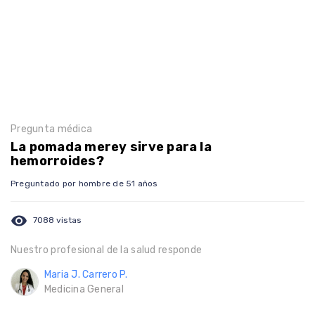
Pregunta médica
La pomada merey sirve para la
hemorroides?
Preguntado por hombre de 51 años
visibility
7088 vistas
Nuestro profesional de la salud responde
Maria J. Carrero P.
Medicina General