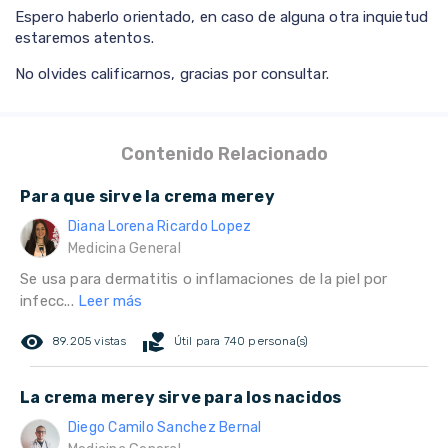
Espero haberlo orientado, en caso de alguna otra inquietud
estaremos atentos.
No olvides calificarnos, gracias por consultar.
Contenido Relacionado
Para que sirve la crema merey
Diana Lorena Ricardo Lopez
Medicina General
Se usa para dermatitis o inflamaciones de la piel por
infecc...
Leer más
remove_red_eye
volunteer_activism
89.205 vistas
Útil para 740 persona(s)
La crema merey sirve para los nacidos
Diego Camilo Sanchez Bernal