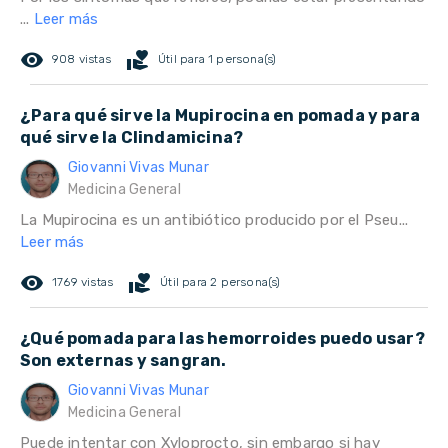
...
Leer más
remove_red_eye
volunteer_activism
908 vistas
Útil para 1 persona(s)
¿Para qué sirve la Mupirocina en pomada y para
qué sirve la Clindamicina?
Giovanni Vivas Munar
Medicina General
La Mupirocina es un antibiótico producido por el Pseu...
Leer más
remove_red_eye
volunteer_activism
1769 vistas
Útil para 2 persona(s)
¿Qué pomada para las hemorroides puedo usar?
Son externas y sangran.
Giovanni Vivas Munar
Medicina General
Puede intentar con Xyloprocto, sin embargo si hay