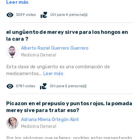
Leer más
remove_red_eye
volunteer_activism
3249 vistas
Útil para 4 persona(s)
el ungüento de merey sirve para los hongos en
la cara ?
Alberto Raziel Guerrero Guerrero
Medicina General
Esta clase de ungüento es una combinación de
medicamentos...
Leer más
remove_red_eye
volunteer_activism
5781 vistas
Útil para 5 persona(s)
Picazon en el prepusio y puntos rojos, la pomada
merey sive para tratar eso?
Adriana Milena Ortegón Abril
Medicina General
Por los síntomas que refieres, podrías estar presentando