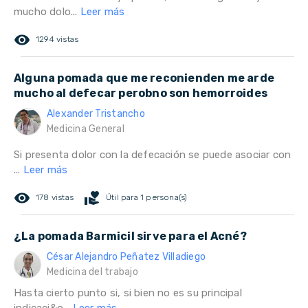
mucho dolo...
Leer más
remove_red_eye
1294 vistas
Alguna pomada que me reconienden me arde
mucho al defecar perobno son hemorroides
Alexander Tristancho
Medicina General
Si presenta dolor con la defecación se puede asociar con
...
Leer más
remove_red_eye
volunteer_activism
178 vistas
Útil para 1 persona(s)
¿La pomada Barmicil sirve para el Acné?
César Alejandro Peñatez Villadiego
Medicina del trabajo
Hasta cierto punto si, si bien no es su principal