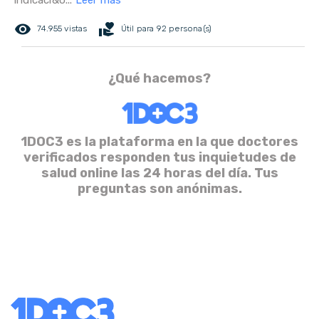
indicaci&o...
Leer más
remove_red_eye
volunteer_activism
74.955 vistas
Útil para 92 persona(s)
¿Qué hacemos?
1DOC3 es la plataforma en la que doctores
verificados responden tus inquietudes de
salud online las 24 horas del día. Tus
preguntas son anónimas.