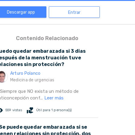
Descargar app
Entrar
Contenido Relacionado
uedo quedar embarazada si 3 dias
espués de la menstruación tuve
elaciones sin protección?
Arturo Polanco
Medicina de urgencias
. Siempre que NO exista un método de
nticoncepción conf...
Leer más
ed_eye
volunteer_activism
559 vistas
Útil para 1 persona(s)
Se puede quedar embarazada si se
ienen relaciones sin protección, dos