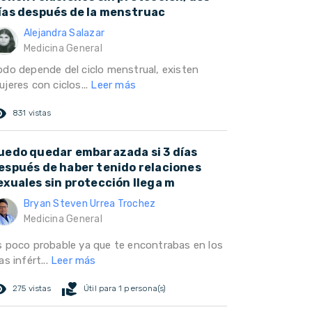
ías después de la menstruac
Alejandra Salazar
Medicina General
odo depende del ciclo menstrual, existen
jeres con ciclos...
Leer más
ed_eye
831 vistas
uedo quedar embarazada si 3 días
espués de haber tenido relaciones
exuales sin protección llega m
Bryan Steven Urrea Trochez
Medicina General
s poco probable ya que te encontrabas en los
as infért...
Leer más
ed_eye
volunteer_activism
275 vistas
Útil para 1 persona(s)