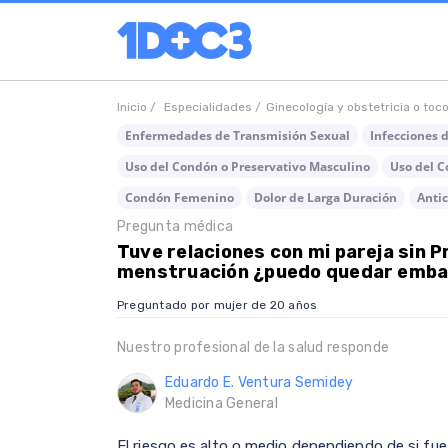
Inicio /
Especialidades /
Ginecología y obstetricia o toc
Enfermedades de Transmisión Sexual
Infecciones 
Uso del Condón o Preservativo Masculino
Uso del C
Condón Femenino
Dolor de Larga Duración
Anti
Pregunta médica
Tuve relaciones con mi pareja sin 
menstruación ¿puedo quedar emb
Preguntado por mujer de 20 años
Nuestro profesional de la salud responde
Eduardo E. Ventura Semidey
Medicina General
El riesgo es alto o medio dependiendo de si fue