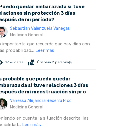
Puedo quedar embarazada si tuve
elaciones sin protección 3 días
espués de mi período?
Sebastian Valenzuela Vanegas
Medicina General
s importante que recuerde que hay días con
ás probabilidad...
Leer más
ed_eye
volunteer_activism
1936 vistas
Útil para 2 persona(s)
s probable que pueda quedar
mbarazada si tuve relaciones 3 días
espués de mi menstruación sin pro
Vanessa Alejandra Becerra Rico
Medicina General
eniendo en cuenta la situación descrita, las
sibilidad...
Leer más