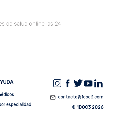
s de salud online las 24
AYUDA
édicos
mail_outline
contacto@1doc3.com
or especialidad
© 1DOC3 2026