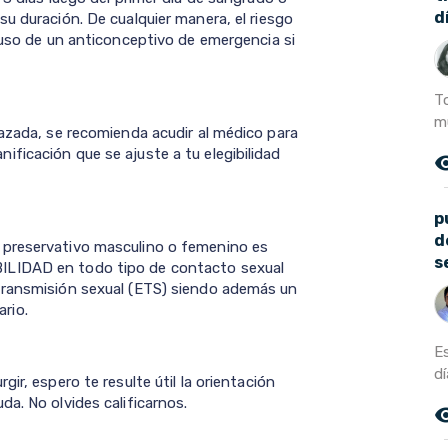
d
u duración. De cualquier manera, el riesgo
 uso de un anticonceptivo de emergencia si
T
mu
razada, se recomienda acudir al médico para
ficación que se ajuste a tu elegibilidad
remove_r
p
d
 preservativo masculino o femenino es
s
ILIDAD en todo tipo de contacto sexual
transmisión sexual (ETS) siendo además un
rio.
E
dí
ir, espero te resulte útil la orientación
a. No olvides calificarnos.
remove_r