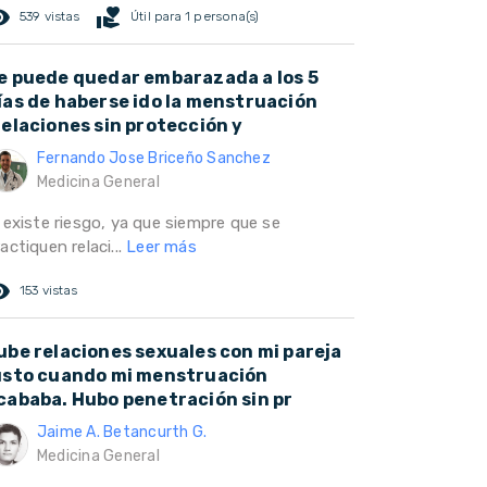
ed_eye
volunteer_activism
539 vistas
Útil para 1 persona(s)
e puede quedar embarazada a los 5
ías de haberse ido la menstruación
relaciones sin protección y
Fernando Jose Briceño Sanchez
Medicina General
 existe riesgo, ya que siempre que se
actiquen relaci...
Leer más
ed_eye
153 vistas
ube relaciones sexuales con mi pareja
usto cuando mi menstruación
cababa. Hubo penetración sin pr
Jaime A. Betancurth G.
Medicina General