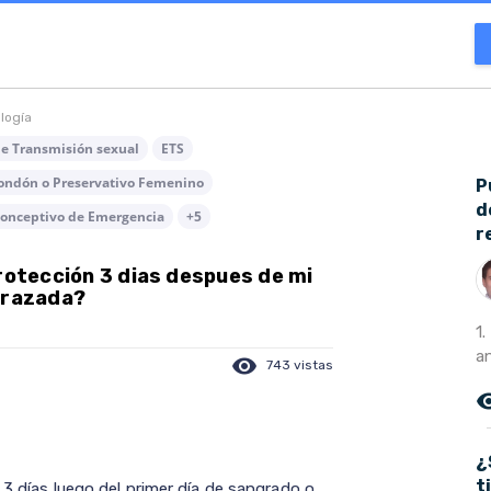
ología
de Transmisión sexual
ETS
ondón o Preservativo Femenino
P
d
conceptivo de Emergencia
+5
r
Protección 3 dias despues de mi
arazada?
1
a
visibility
743 vistas
remove_r
¿
t
 3 días luego del primer día de sangrado o