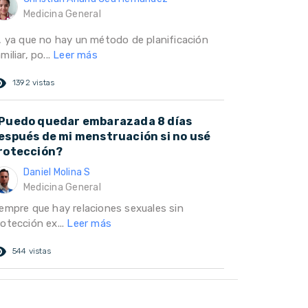
Medicina General
i, ya que no hay un método de planificación
miliar, po...
Leer más
ed_eye
1392 vistas
Puedo quedar embarazada 8 días
espués de mi menstruación si no usé
rotección?
Daniel Molina S
Medicina General
iempre que hay relaciones sexuales sin
otección ex...
Leer más
ed_eye
544 vistas