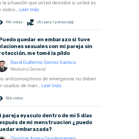
n la situación que usted describe si usted es
 ciclos...
Leer más
ed_eye
volunteer_activism
195 vistas
Útil para 1 persona(s)
Puedo quedar en embarazo si tuve
elaciones sexuales con mi pareja sin
rotección, me tomé la píldo
David Guillermo Gomez Garnica
Medicina General
os anticonceptivos de emergencia no deben
er usados de man...
Leer más
ed_eye
326 vistas
i pareja eyaculo dentro de mi 5 días
espués de mi menstruacion ¿puedo
uedar embarazada?
Christian Ariana Cea Hernandez