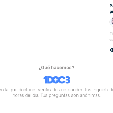
P
p
E
es
remove_r
¿Qué hacemos?
en la que doctores verificados responden tus inquietude
horas del día. Tus preguntas son anónimas.