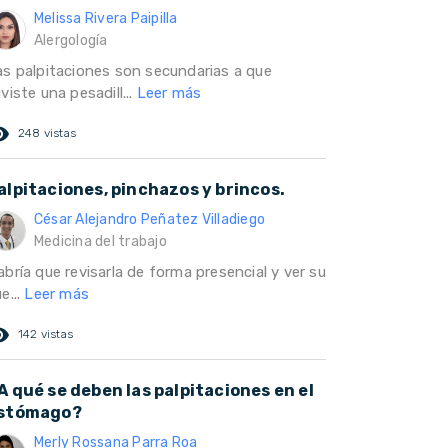
Melissa Rivera Paipilla
Alergología
as palpitaciones son secundarias a que
viste una pesadill...
Leer más
ed_eye
248 vistas
alpitaciones, pinchazos y brincos.
César Alejandro Peñatez Villadiego
Medicina del trabajo
bría que revisarla de forma presencial y ver su
e...
Leer más
ed_eye
142 vistas
A qué se deben las palpitaciones en el
stómago?
Merly Rossana Parra Roa