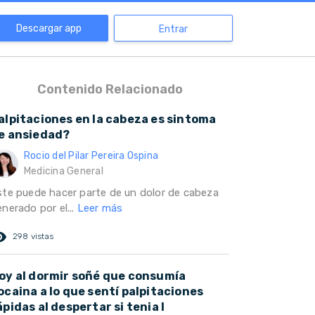
Descargar app
Entrar
Contenido Relacionado
alpitaciones en la cabeza es sintoma
e ansiedad?
Rocio del Pilar Pereira Ospina
Medicina General
ste puede hacer parte de un dolor de cabeza
nerado por el...
Leer más
ed_eye
298 vistas
oy al dormir soñé que consumía
ocaina a lo que sentí palpitaciones
ápidas al despertar si tenia l