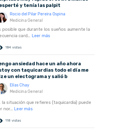
esperté y tenía las palpit
Rocio del Pilar Pereira Ospina
Medicina General
s posible que durante los sueños aumente la
ecuencia card...
Leer más
ed_eye
184 vistas
engo ansiedad hace un año ahora
stoy con taquicardias todo el día me
ize un electograma y salió b
Elías Chay
Medicina General
, la situación que refieres (taquicardia) puede
r nor...
Leer más
ed_eye
118 vistas