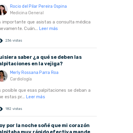
Rocio del Pilar Pereira Ospina
Medicina General
s importante que asistas a consulta médica
uevamente. Cuán...
Leer más
ed_eye
236 vistas
uisiera saber ¿a qué se deben las
alpitaciones en la vejiga?
Merly Rossana Parra Roa
Cardiología
s posible que esas palpitaciones se deban a
e estas pr...
Leer más
ed_eye
182 vistas
oy por la noche soñé que mi corazón
alpitaba muy rápido efectiva mande