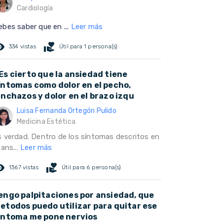
Cardiología
ebes saber que en ...
Leer más
ed_eye
volunteer_activism
334 vistas
Útil para 1 persona(s)
Es cierto que la ansiedad tiene
íntomas como dolor en el pecho,
inchazos y dolor en el brazo izqu
Luisa Fernanda Ortegón Pulido
Medicina Estética
s verdad. Dentro de los síntomas descritos en
 ans...
Leer más
ed_eye
volunteer_activism
1367 vistas
Útil para 6 persona(s)
engo palpitaciones por ansiedad, que
etodos puedo utilizar para quitar ese
intoma me pone nervios