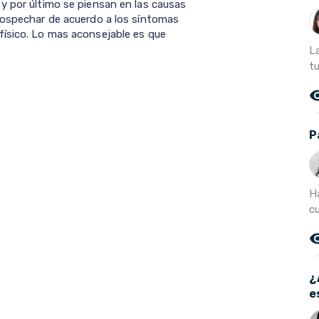
y por último se piensan en las causas
sospechar de acuerdo a los síntomas
físico. Lo mas aconsejable es que
L
tu
remove_r
P
Ha
cu
remove_r
¿
e