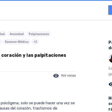
dad
Ansiedad
Palpitaciones
Examen Médico
+2
P
d
 coración y las palpitaciones
?
E
ge
visibility
155 vistas
remove_r
H
psicógena, solo se puede hacer una vez se
c
ausas del corazón, trastornos de
r