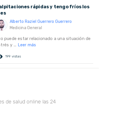
alpitaciones rápidas y tengo fríos los
ies
Alberto Raziel Guerrero Guerrero
Medicina General
llo puede estar relacionado a una situación de
trés y ...
Leer más
ed_eye
199 vistas
s de salud online las 24