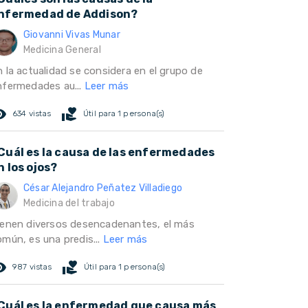
nfermedad de Addison?
Giovanni Vivas Munar
Medicina General
n la actualidad se considera en el grupo de
nfermedades au...
Leer más
ed_eye
volunteer_activism
634 vistas
Útil para 1 persona(s)
Cuál es la causa de las enfermedades
n los ojos?
César Alejandro Peñatez Villadiego
Medicina del trabajo
ienen diversos desencadenantes, el más
omún, es una predis...
Leer más
ed_eye
volunteer_activism
987 vistas
Útil para 1 persona(s)
Cuál es la enfermedad que causa más