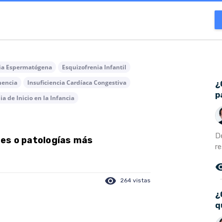
cia Espermatógena
Esquizofrenia Infantil
encia
Insuficiencia Cardíaca Congestiva
¿
p
a de Inicio en la Infancia
D
es o patologías más
re
remove_r
visibility
264 vistas
¿
q