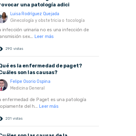
rovocar una patología adici
Luisa Rodríguez Quejada
Ginecología y obstetricia o tocología
 infección urinaria no es una infección de
ransmisión sex...
Leer más
ed_eye
290 vistas
Qué es la enfermedad de paget?
Cuáles son las causas?
Felipe Osorio Ospina
Medicina General
a enfermedad de Paget es una patología
ropiamente del h...
Leer más
ed_eye
201 vistas
Cuáles son las causas de la