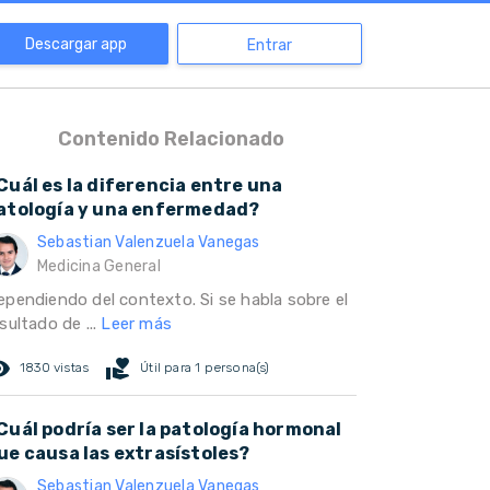
Descargar app
Entrar
Contenido Relacionado
Cuál es la diferencia entre una
atología y una enfermedad?
Sebastian Valenzuela Vanegas
Medicina General
ependiendo del contexto. Si se habla sobre el
sultado de ...
Leer más
ed_eye
volunteer_activism
1830 vistas
Útil para 1 persona(s)
Cuál podría ser la patología hormonal
ue causa las extrasístoles?
Sebastian Valenzuela Vanegas