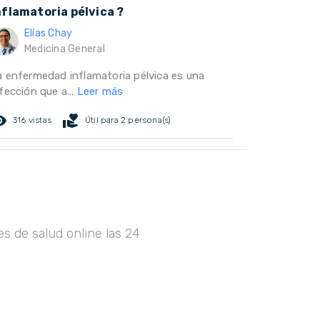
nflamatoria pélvica ?
Elías Chay
Medicina General
a enfermedad inflamatoria pélvica es una
fección que a...
Leer más
ed_eye
volunteer_activism
316 vistas
Útil para 2 persona(s)
s de salud online las 24