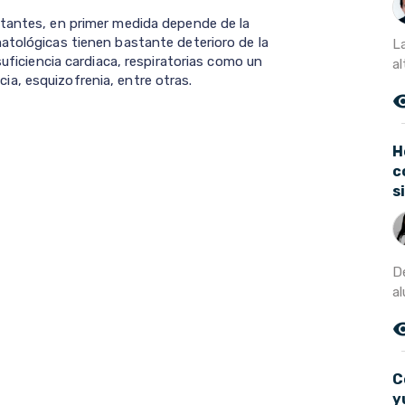
itantes, en primer medida depende de la
atológicas tienen bastante deterioro de la
L
suficiencia cardiaca, respiratorias como un
al
a, esquizofrenia, entre otras.
remove_r
H
c
s
D
al
remove_r
C
y