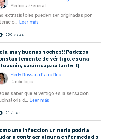
Medicina General
as extrasístoles pueden ser originadas por
teracio...
Leer más
ed_eye
580 vistas
ola, muy buenas noches!! Padezco
onstantemente de vértigo, es una
ituación, casi incapacitante! Q
Merly Rossana Parra Roa
Cardiología
ebes saber que el vértigo es la sensación
ucinatoria d...
Leer más
ed_eye
91 vistas
omo una infeccion urinaria podria
udar a contraer alguna enfermedad o