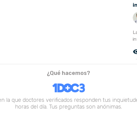
i
L
in
remove_r
¿Qué hacemos?
en la que doctores verificados responden tus inquietude
horas del día. Tus preguntas son anónimas.