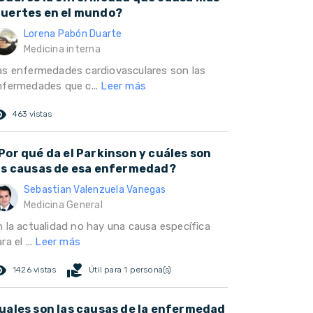
uertes en el mundo?
Lorena Pabón Duarte
Medicina interna
as enfermedades cardiovasculares son las
nfermedades que c...
Leer más
ed_eye
463 vistas
Por qué da el Parkinson y cuáles son
as causas de esa enfermedad?
Sebastian Valenzuela Vanegas
Medicina General
n la actualidad no hay una causa específica
ra el ...
Leer más
ed_eye
volunteer_activism
1426 vistas
Útil para 1 persona(s)
uales son las causas de la enfermedad