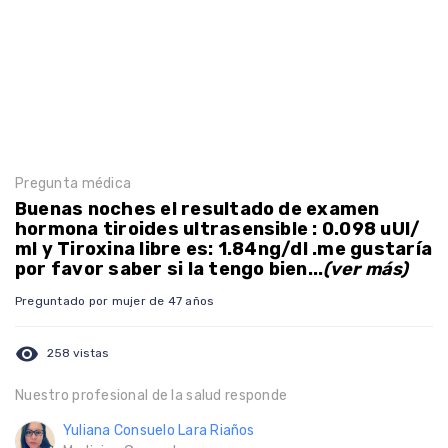
Pregunta médica
Buenas noches el resultado de examen
hormona tiroides ultrasensible : 0.098 uUl/
ml y Tiroxina libre es: 1.84ng/dl .me gustaría
por favor saber si la tengo bien...
(ver más)
Preguntado por mujer de 47 años
visibility
258 vistas
Nuestro profesional de la salud responde
Yuliana Consuelo Lara Riaños