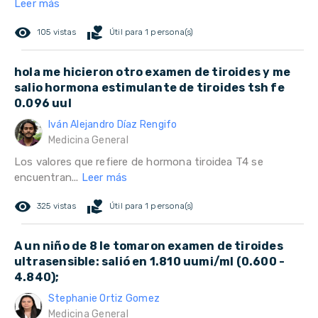
Leer más
remove_red_eye
volunteer_activism
105 vistas
Útil para 1 persona(s)
hola me hicieron otro examen de tiroides y me
salio hormona estimulante de tiroides tsh fe
0.096 uul
Iván Alejandro Díaz Rengifo
Medicina General
Los valores que refiere de hormona tiroidea T4 se
encuentran...
Leer más
remove_red_eye
volunteer_activism
325 vistas
Útil para 1 persona(s)
A un niño de 8 le tomaron examen de tiroides
ultrasensible: salió en 1.810 uumi/ml (0.600 -
4.840);
Stephanie Ortiz Gomez
Medicina General