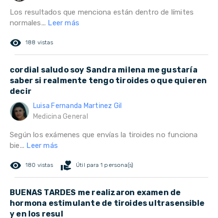
Los resultados que menciona están dentro de límites
normales...
Leer más
remove_red_eye
188 vistas
cordial saludo soy Sandra milena me gustaría
saber si realmente tengo tiroides o que quieren
decir
Luisa Fernanda Martinez Gil
Medicina General
Según los exámenes que envías la tiroides no funciona
bie...
Leer más
remove_red_eye
volunteer_activism
180 vistas
Útil para 1 persona(s)
BUENAS TARDES me realizaron examen de
hormona estimulante de tiroides ultrasensible
y en los resul