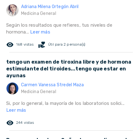
Adriana Milena Ortegón Abril
Medicina General
Según los resultados que refieres, tus niveles de
hormona...
Leer más
remove_red_eye
volunteer_activism
168 vistas
Útil para 2 persona(s)
tengo un examen de tiroxina libre y de hormona
estimulante del tiroides...tengo que estar en
ayunas
Carmen Vanessa Stredel Maza
Medicina General
Si, por lo general, la mayoría de los laboratorios solici...
Leer más
remove_red_eye
244 vistas