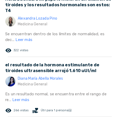
tiroides y los resultados hormonales son estos:
T4
Alexandra Lozada Pino
Medicina General
Se encuentran dentro de los límites de normalidad, es
dec...
Leer más
remove_red_eye
322 vistas
el resultado de la hormona estimulante de
tiroides ultrasensible arrojó 1.610 uUl/ml
Diana María Abella Morales
Medicina General
Es un resultado normal, se encuentra entre el rango de
re...
Leer más
remove_red_eye
volunteer_activism
266 vistas
Útil para 1 persona(s)