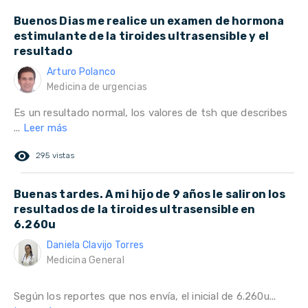
Buenos Dias me realice un examen de hormona
estimulante de la tiroides ultrasensible y el
resultado
Arturo Polanco
Medicina de urgencias
Es un resultado normal, los valores de tsh que describes
...
Leer más
remove_red_eye
295 vistas
Buenas tardes. A mi hijo de 9 años le saliron los
resultados de la tiroides ultrasensible en
6.260u
Daniela Clavijo Torres
Medicina General
Según los reportes que nos envía, el inicial de 6.260u...