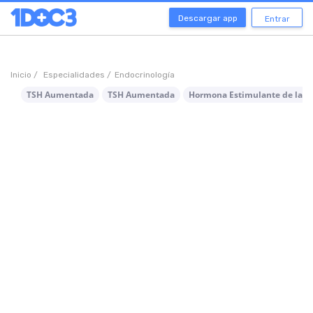
Descargar app
Entrar
Inicio /
Especialidades /
Endocrinología
TSH Aumentada
TSH Aumentada
Hormona Estimulante de la T