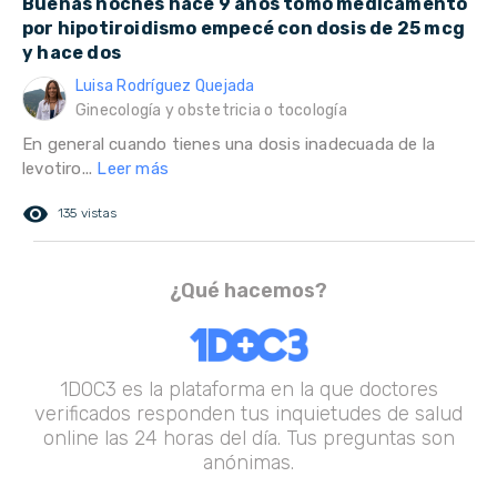
Buenas noches hace 9 años tomo medicamento
por hipotiroidismo empecé con dosis de 25 mcg
y hace dos
Luisa Rodríguez Quejada
Ginecología y obstetricia o tocología
En general cuando tienes una dosis inadecuada de la
levotiro...
Leer más
remove_red_eye
135 vistas
¿Qué hacemos?
1DOC3 es la plataforma en la que doctores
verificados responden tus inquietudes de salud
online las 24 horas del día. Tus preguntas son
anónimas.