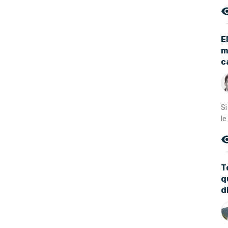
remove_r
E
m
c
S
le
remove_r
T
q
d