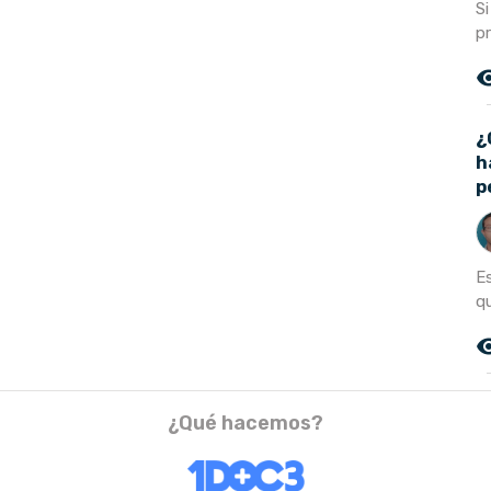
S
pr
remove_r
¿
h
p
E
qu
remove_r
¿Qué hacemos?