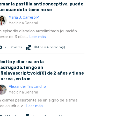
omar la pastilla anticonceptiva, puede
ue cuando la tome no se
Maria J. Carrero P.
Medicina General
n episodio diarreico autolimitado (duración
enor de 3 días...
Leer más
ed_eye
volunteer_activism
2082 vistas
Útil para 4 persona(s)
ómito y diarrea en la
adrugada.tengo un
iñojavascript:void(0) de 2 años y tiene
iarrea , en la m
Alexander Tristancho
Medicina General
a diarrea persistente es un signo de alarma
ra acudir a v...
Leer más