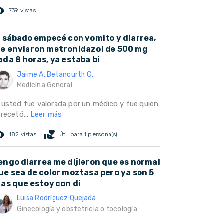
ed_eye
739 vistas
l sábado empecé con vomito y diarrea,
e enviaron metronidazol de 500 mg
ada 8 horas, ya estaba bi
Jaime A. Betancurth G.
Medicina General
i usted fue valorada por un médico y fue quien
 recetó...
Leer más
ed_eye
volunteer_activism
182 vistas
Útil para 1 persona(s)
engo diarrea me dijieron que es normal
ue sea de color moztasa pero ya son 5
ias que estoy con di
Luisa Rodríguez Quejada
Ginecología y obstetricia o tocología