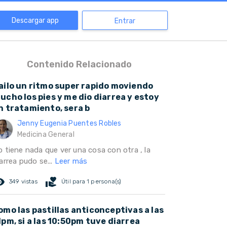
Descargar app
Entrar
Contenido Relacionado
ailo un ritmo super rapido moviendo
ucho los pies y me dio diarrea y estoy
n tratamiento, sera b
Jenny Eugenia Puentes Robles
Medicina General
o tiene nada que ver una cosa con otra , la
arrea pudo se...
Leer más
ed_eye
volunteer_activism
349 vistas
Útil para 1 persona(s)
omo las pastillas anticonceptivas a las
1pm, si a las 10:50pm tuve diarrea