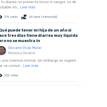
i tu diarrea no presenta moco ni sangre, es de
obable eti...
Leer más
ed_eye
volunteer_activism
274 vistas
Útil para 1 persona(s)
Qué puede tener mi hija de un año si
ace tres días tiene diarrea muy líquida
ero no se muestra in
Giovanni Vivas Munar
Medicina General
s una creencia normal, sin embargo se sugiere
e se consul...
Leer más
ed_eye
202 vistas