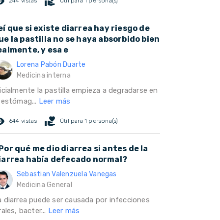
ed_eye
volunteer_activism
244 vistas
Útil para 1 persona(s)
eí que si existe diarrea hay riesgo de
ue la pastilla no se haya absorbido bien
ealmente, y esa e
Lorena Pabón Duarte
Medicina interna
icialmente la pastilla empieza a degradarse en
l estómag...
Leer más
ed_eye
volunteer_activism
644 vistas
Útil para 1 persona(s)
Por qué me dio diarrea si antes de la
iarrea había defecado normal?
Sebastian Valenzuela Vanegas
Medicina General
a diarrea puede ser causada por infecciones
rales, bacter...
Leer más