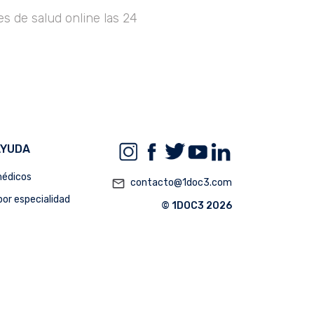
s de salud online las 24
AYUDA
édicos
mail_outline
contacto@1doc3.com
or especialidad
© 1DOC3 2026