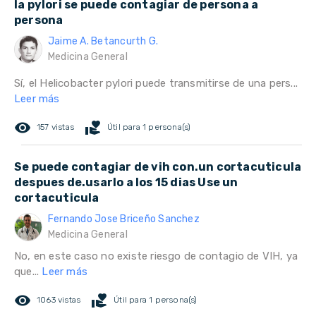
la pylori se puede contagiar de persona a
persona
Jaime A. Betancurth G.
Medicina General
Sí, el Helicobacter pylori puede transmitirse de una pers...
Leer más
remove_red_eye
volunteer_activism
157 vistas
Útil para 1 persona(s)
Se puede contagiar de vih con.un cortacuticula
despues de.usarlo a los 15 dias Use un
cortacuticula
Fernando Jose Briceño Sanchez
Medicina General
No, en este caso no existe riesgo de contagio de VIH, ya
que...
Leer más
remove_red_eye
volunteer_activism
1063 vistas
Útil para 1 persona(s)