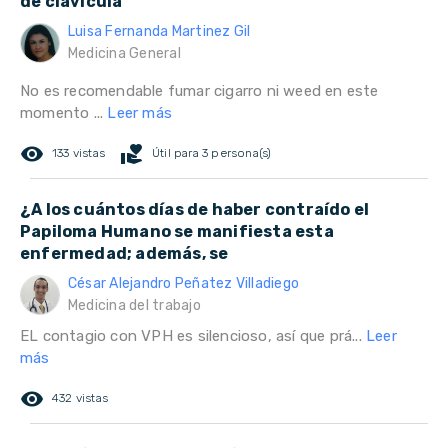
de clavícula
Luisa Fernanda Martinez Gil
Medicina General
No es recomendable fumar cigarro ni weed en este
momento ...
Leer más
remove_red_eye
volunteer_activism
133 vistas
Útil para 3 persona(s)
¿A los cuántos días de haber contraído el
Papiloma Humano se manifiesta esta
enfermedad; además, se
César Alejandro Peñatez Villadiego
Medicina del trabajo
EL contagio con VPH es silencioso, así que prá...
Leer
más
remove_red_eye
432 vistas