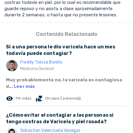
costras todavía en piel, por lo cual es recomendable que
guarde reposo y no asista a clase aproximadamente
durante 2 semanas, o hasta que no presente lesiones.
Contenido Relacionado
Si a una persona le dio varicela hace un mes
todavía puede contagiar?
Freddy Toloza Bonilla
Medicina General
Muy probablemente no, la varicela es contagiosa
d...
Leer más
remove_red_eye
volunteer_activism
114 vistas
Útil para 2 persona(s)
¿Cómo evitar el contagiar a las personas si
tengo costras de Varicela y piel rosada?
Sebastian Valenzuela Vanegas