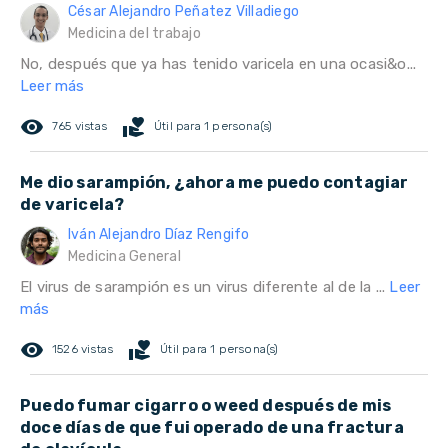
César Alejandro Peñatez Villadiego
Medicina del trabajo
No, después que ya has tenido varicela en una ocasi&o...
Leer más
remove_red_eye
volunteer_activism
765 vistas
Útil para 1 persona(s)
Me dio sarampión, ¿ahora me puedo contagiar
de varicela?
Iván Alejandro Díaz Rengifo
Medicina General
El virus de sarampión es un virus diferente al de la ...
Leer
más
remove_red_eye
volunteer_activism
1526 vistas
Útil para 1 persona(s)
Puedo fumar cigarro o weed después de mis
doce días de que fui operado de una fractura