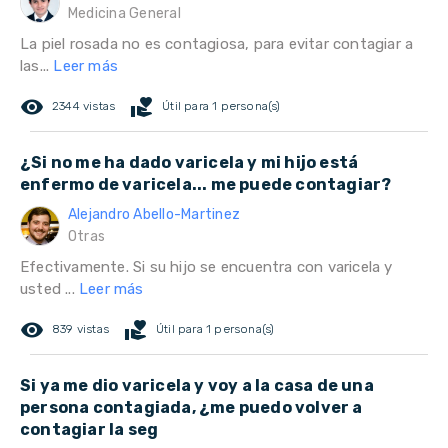
Medicina General
La piel rosada no es contagiosa, para evitar contagiar a
las...
Leer más
remove_red_eye
volunteer_activism
2344 vistas
Útil para 1 persona(s)
¿Si no me ha dado varicela y mi hijo está
enfermo de varicela... me puede contagiar?
Alejandro Abello-Martinez
Otras
Efectivamente. Si su hijo se encuentra con varicela y
usted ...
Leer más
remove_red_eye
volunteer_activism
839 vistas
Útil para 1 persona(s)
Si ya me dio varicela y voy a la casa de una
persona contagiada, ¿me puedo volver a
contagiar la seg