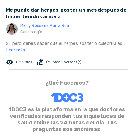
Me puede dar herpes-zoster un mes después de
haber tenido varicela
Merly Rossana Parra Roa
Cardiología
Si, pero debes saber que el herpes zóster o culebrilla es...
Leer más
remove_red_eye
volunteer_activism
138 vistas
Útil para 1 persona(s)
¿Qué hacemos?
1DOC3 es la plataforma en la que doctores
verificados responden tus inquietudes de
salud online las 24 horas del día. Tus
preguntas son anónimas.