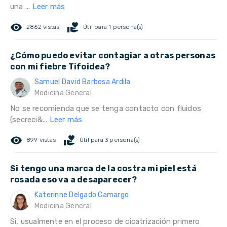
una ...
Leer más
remove_red_eye
volunteer_activism
2862 vistas
Útil para 1 persona(s)
¿Cómo puedo evitar contagiar a otras personas
con mi fiebre Tifoidea?
Samuel David Barbosa Ardila
Medicina General
No se recomienda que se tenga contacto con fluidos
(secreci&...
Leer más
remove_red_eye
volunteer_activism
899 vistas
Útil para 3 persona(s)
Si tengo una marca de la costra mi piel está
rosada eso va a desaparecer?
Katerinne Delgado Camargo
Medicina General
Si, usualmente en el proceso de cicatrización primero