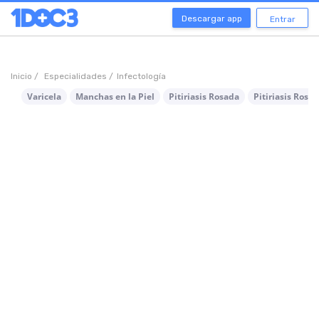
Descargar app
Entrar
Inicio /
Especialidades /
Infectología
Varicela
Manchas en la Piel
Pitiriasis Rosada
Pitiriasis Rosa