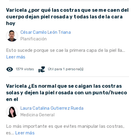
Varicela ¿por qué las costras que se me caen del
cuerpo dejan piel rosada y todas las de la cara
hoy
César Camilo León Triana
Planificación
Esto sucede porque se cae la primera capa de la piel lla...
Leer más
remove_red_eye
volunteer_activism
1379 vistas
Útil para 1 persona(s)
Varicela ¿Es normal que se caigan las costras
solas y dejen la piel rosada con un punto/hueco
en el
Laura Catalina Gutierrez Rueda
Medicina General
Lo más importante es que evites manipular las costras,
es...
Leer más