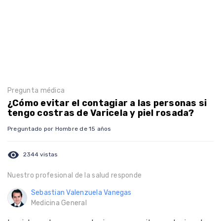
Pregunta médica
¿Cómo evitar el contagiar a las personas si
tengo costras de Varicela y piel rosada?
Preguntado por Hombre de 15 años
visibility
2344 vistas
Nuestro profesional de la salud responde
Sebastian Valenzuela Vanegas
Medicina General