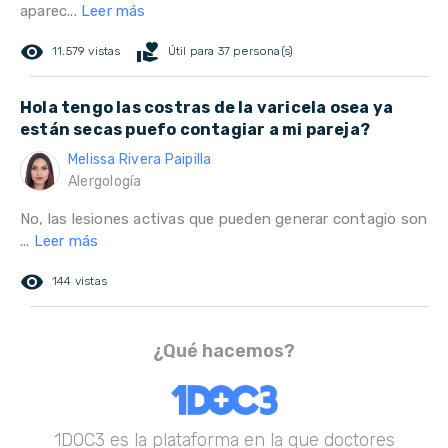
aparec...
Leer más
remove_red_eye
volunteer_activism
11.579 vistas
Útil para 37 persona(s)
Hola tengo las costras de la varicela osea ya
están secas puefo contagiar a mi pareja?
Melissa Rivera Paipilla
Alergología
No, las lesiones activas que pueden generar contagio son
...
Leer más
remove_red_eye
144 vistas
¿Qué hacemos?
1DOC3 es la plataforma en la que doctores