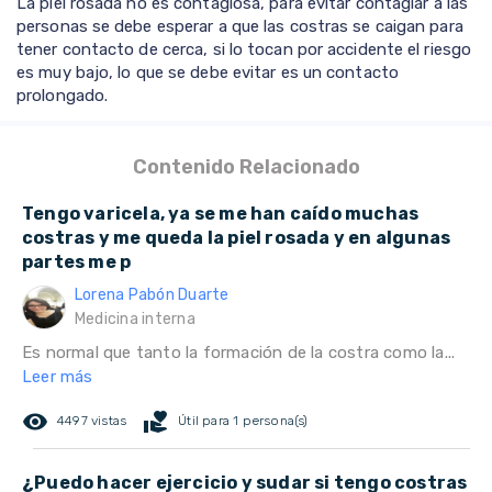
La piel rosada no es contagiosa, para evitar contagiar a las
personas se debe esperar a que las costras se caigan para
tener contacto de cerca, si lo tocan por accidente el riesgo
es muy bajo, lo que se debe evitar es un contacto
prolongado.
Contenido Relacionado
Tengo varicela, ya se me han caído muchas
costras y me queda la piel rosada y en algunas
partes me p
Lorena Pabón Duarte
Medicina interna
Es normal que tanto la formación de la costra como la...
Leer más
remove_red_eye
volunteer_activism
4497 vistas
Útil para 1 persona(s)
¿Puedo hacer ejercicio y sudar si tengo costras