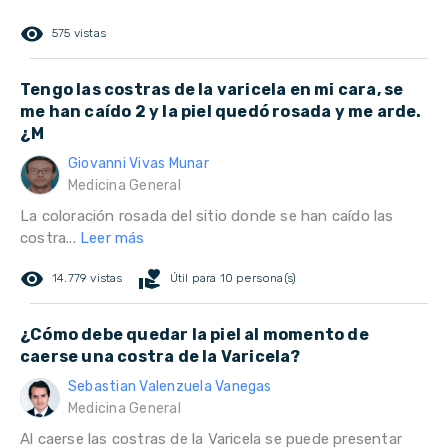
remove_red_eye
575 vistas
Tengo las costras de la varicela en mi cara, se
me han caído 2 y la piel quedó rosada y me arde.
¿M
Giovanni Vivas Munar
Medicina General
La coloración rosada del sitio donde se han caído las
costra...
Leer más
remove_red_eye
volunteer_activism
14.779 vistas
Útil para 10 persona(s)
¿Cómo debe quedar la piel al momento de
caerse una costra de la Varicela?
Sebastian Valenzuela Vanegas
Medicina General
Al caerse las costras de la Varicela se puede presentar