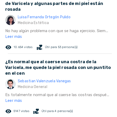
de Varicela y algunas partes de mi piel están
rosada
Luisa Fernanda Ortegón Pulido
Medicina Estética
No hay algún problema con que se haga ejercicio. Siem...
Leer más
remove_red_eye
volunteer_activism
10.654 vistas
Útil para 53 persona(s)
¿Es normal que al caerse una costra de la
Varicela, me quede la piel rosada con un puntito
en el cen
Sebastian Valenzuela Vanegas
Medicina General
Es totalmente normal que al caerse las costras despué...
Leer más
remove_red_eye
volunteer_activism
5147 vistas
Útil para 4 persona(s)