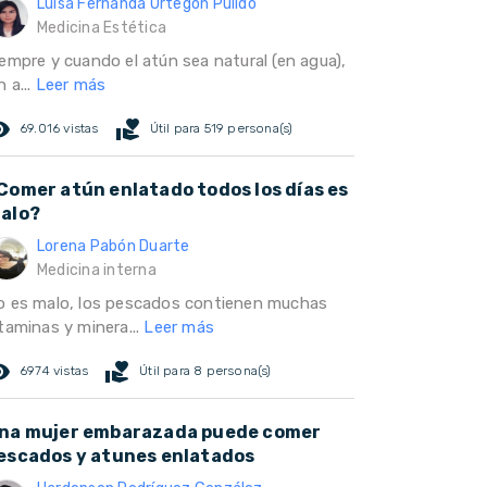
Luisa Fernanda Ortegón Pulido
Medicina Estética
iempre y cuando el atún sea natural (en agua),
n a...
Leer más
ed_eye
volunteer_activism
69.016 vistas
Útil para 519 persona(s)
Comer atún enlatado todos los días es
alo?
Lorena Pabón Duarte
Medicina interna
o es malo, los pescados contienen muchas
taminas y minera...
Leer más
ed_eye
volunteer_activism
6974 vistas
Útil para 8 persona(s)
na mujer embarazada puede comer
escados y atunes enlatados