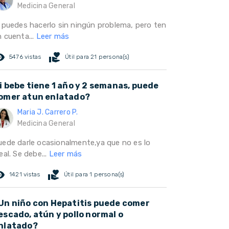
Medicina General
i puedes hacerlo sin ningún problema, pero ten
n cuenta...
Leer más
ed_eye
volunteer_activism
5476 vistas
Útil para 21 persona(s)
i bebe tiene 1 año y 2 semanas, puede
omer atun enlatado?
Maria J. Carrero P.
Medicina General
uede darle ocasionalmente,ya que no es lo
eal. Se debe...
Leer más
ed_eye
volunteer_activism
1421 vistas
Útil para 1 persona(s)
Un niño con Hepatitis puede comer
escado, atún y pollo normal o
nlatado?