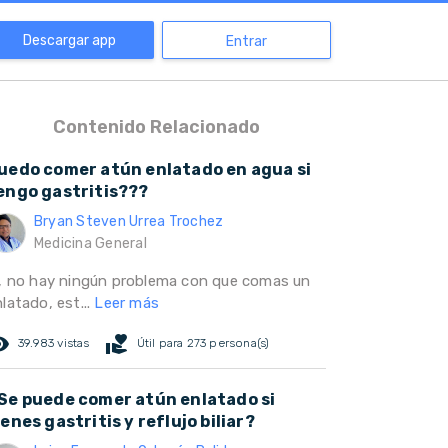
Descargar app
Entrar
Contenido Relacionado
uedo comer atún enlatado en agua si
engo gastritis???
Bryan Steven Urrea Trochez
Medicina General
i, no hay ningún problema con que comas un
latado, est...
Leer más
ed_eye
volunteer_activism
39.983 vistas
Útil para 273 persona(s)
Se puede comer atún enlatado si
ienes gastritis y reflujo biliar?