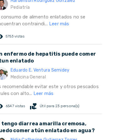
Hardenson Rodríguez González
Pediatría
l consumo de alimento enlatados no se
ncuentran contraindi...
Leer más
ed_eye
5753 vistas
n enfermo de hepatitis puede comer
tun enlatado
Eduardo E. Ventura Semidey
Medicina General
s recomendable evitar este y otros pescados
ules con alto...
Leer más
ed_eye
volunteer_activism
6547 vistas
Útil para 23 persona(s)
i tengo diarrea amarilla cremosa,
uedo comer atún enlatado en agua?
Nidia Catherine Gutierrez Torres