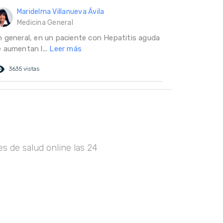
Maridelma Villanueva Ávila
Medicina General
n general, en un paciente con Hepatitis aguda
e aumentan l...
Leer más
ed_eye
3635 vistas
s de salud online las 24