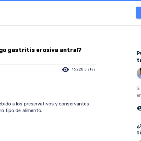
o gastritis erosiva antral?
P
t
visibility
16.228 vistas
S
en
bido a los preservativos y conservantes
remove_r
o tipo de alimento.
¿
t