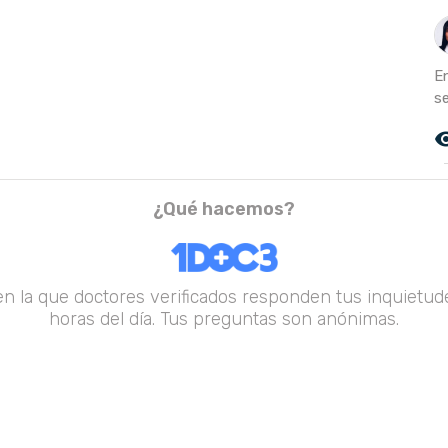
E
s
remove_r
¿Qué hacemos?
en la que doctores verificados responden tus inquietude
horas del día. Tus preguntas son anónimas.