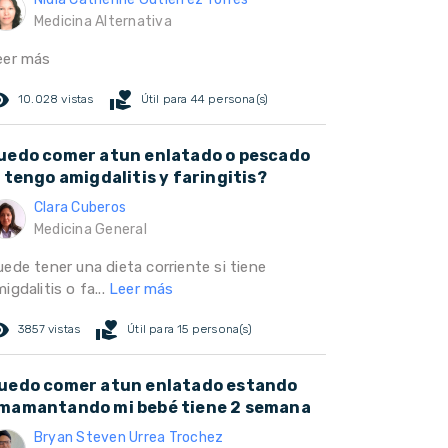
Medicina Alternativa
eer más
ed_eye
volunteer_activism
10.028 vistas
Útil para 44 persona(s)
uedo comer atun enlatado o pescado
i tengo amigdalitis y faringitis?
Clara Cuberos
Medicina General
ede tener una dieta corriente si tiene
igdalitis o fa...
Leer más
ed_eye
volunteer_activism
3857 vistas
Útil para 15 persona(s)
uedo comer atun enlatado estando
mamantando mi bebé tiene 2 semana
Bryan Steven Urrea Trochez