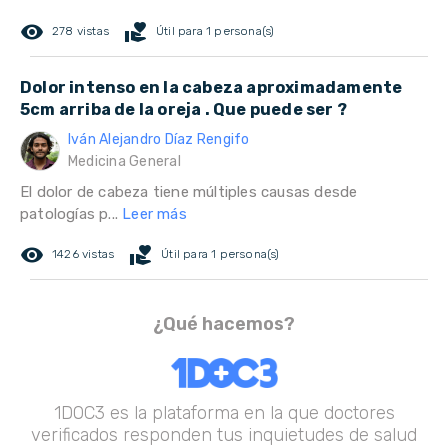
remove_red_eye
volunteer_activism
278 vistas
Útil para 1 persona(s)
Dolor intenso en la cabeza aproximadamente
5cm arriba de la oreja . Que puede ser ?
Iván Alejandro Díaz Rengifo
Medicina General
El dolor de cabeza tiene múltiples causas desde
patologías p...
Leer más
remove_red_eye
volunteer_activism
1426 vistas
Útil para 1 persona(s)
¿Qué hacemos?
1DOC3 es la plataforma en la que doctores
verificados responden tus inquietudes de salud