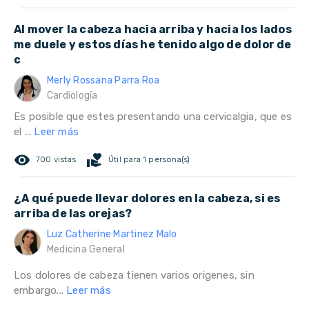
Al mover la cabeza hacia arriba y hacia los lados
me duele y estos días he tenido algo de dolor de
c
Merly Rossana Parra Roa
Cardiología
Es posible que estes presentando una cervicalgia, que es
el ...
Leer más
remove_red_eye
volunteer_activism
700 vistas
Útil para 1 persona(s)
¿A qué puede llevar dolores en la cabeza, si es
arriba de las orejas?
Luz Catherine Martinez Malo
Medicina General
Los dolores de cabeza tienen varios origenes, sin
embargo...
Leer más