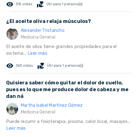
remove_red_eye
volunteer_activism
315 vistas
Útil para 1 persona(s)
¿El aceite oliva relaja músculos?
Alexander Tristancho
Medicina General
El aceite de oliva tiene grandes propiedades para el
sistema...
Leer más
remove_red_eye
volunteer_activism
363 vistas
Útil para 1 persona(s)
Quisiera saber cómo quitar el dolor de cuello,
pues es lo que me produce dolor de cabeza y me
dan ná
Martha Isabel Martínez Gómez
Medicina General
Puede recurrir a fisioterapia, piscina, calor local, masajes...
Leer más