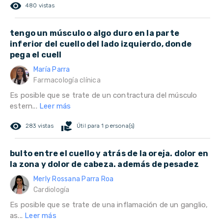
remove_red_eye
480 vistas
tengo un músculo o algo duro en la parte
inferior del cuello del lado izquierdo, donde
pega el cuell
María Parra
Farmacología clínica
Es posible que se trate de un contractura del músculo
estern...
Leer más
remove_red_eye
volunteer_activism
283 vistas
Útil para 1 persona(s)
bulto entre el cuello y atrás de la oreja. dolor en
la zona y dolor de cabeza. además de pesadez
Merly Rossana Parra Roa
Cardiología
Es posible que se trate de una inflamación de un ganglio,
as...
Leer más