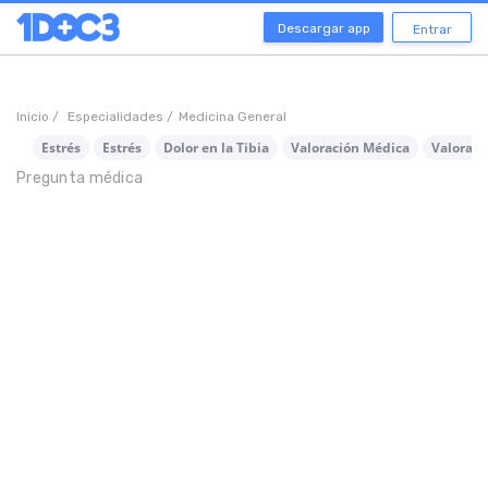
Descargar app
Entrar
Inicio /
Especialidades /
Medicina General
Estrés
Estrés
Dolor en la Tibia
Valoración Médica
Valoraci
Pregunta médica