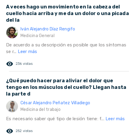
A veces hago un movimiento en la cabeza del
cuello hacia arriba y me da un dolor o una picada
del la
Iván Alejandro Díaz Rengifo
Medicina General
De acuerdo a su descripción es posible que los síntomas
se r...
Leer más
remove_red_eye
236 vistas
¿Qué puedo hacer para aliviar el dolor que
tengo en los músculos del cuello? Llegan hasta
la parte d
César Alejandro Peñatez Villadiego
Medicina del trabajo
Es necesario saber qué tipo de lesión tiene: f...
Leer más
remove_red_eye
252 vistas