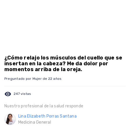
¿Cómo relajo los músculos del cuello que se
insertan en la cabeza? Me da dolor por
momentos arriba de la oreja.
Preguntado por Mujer de 22 años
visibility
247 vistas
Nuestro profesional de la salud responde
Lina Elizabeth Porras Santana
Medicina General