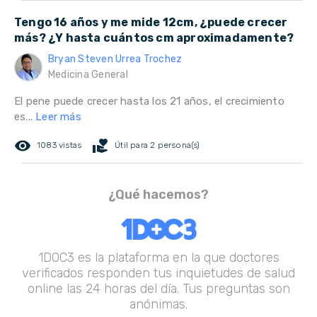
Tengo 16 años y me mide 12cm, ¿puede crecer
más? ¿Y hasta cuántos cm aproximadamente?
Bryan Steven Urrea Trochez
Medicina General
El pene puede crecer hasta los 21 años, el crecimiento
es...
Leer más
remove_red_eye
volunteer_activism
1083 vistas
Útil para 2 persona(s)
¿Qué hacemos?
1DOC3 es la plataforma en la que doctores
verificados responden tus inquietudes de salud
online las 24 horas del día. Tus preguntas son
anónimas.