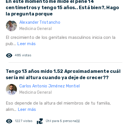
En este momento me mide el pene 14
centímetros y tengo 15 años.. Está bien?, Hago
la pregunta porque
Alexander Tristancho
Medicina General
El crecimiento de los genitales masculinos inicia con la
pub...
Leer más
remove_red_eye
485 vistas
Tengo 13 años mido 1.52 Aproximadamente cuál
sería mi altura cuando ya deje de crecer??
Carlos Antonio Jiménez Montiel
Medicina General
Eso depende de la altura del miembros de tu familia,
alim...
Leer más
remove_red_eye
volunteer_activism
1227 vistas
Útil para 5 persona(s)