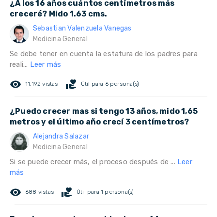
¿A los 16 años cuántos centímetros más
creceré? Mido 1.63 cms.
Sebastian Valenzuela Vanegas
Medicina General
Se debe tener en cuenta la estatura de los padres para
reali...
Leer más
remove_red_eye
volunteer_activism
11.192 vistas
Útil para 6 persona(s)
¿Puedo crecer mas si tengo 13 años, mido 1,65
metros y el último año crecí 3 centímetros?
Alejandra Salazar
Medicina General
Si se puede crecer más, el proceso después de ...
Leer
más
remove_red_eye
volunteer_activism
688 vistas
Útil para 1 persona(s)