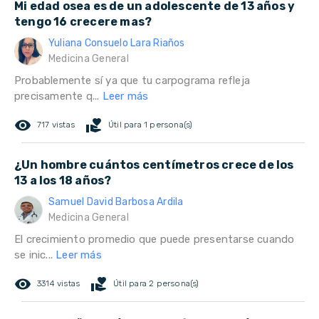
Mi edad osea es de un adolescente de 13 años y
tengo 16 crecere mas?
Yuliana Consuelo Lara Riaños
Medicina General
Probablemente sí ya que tu carpograma refleja
precisamente q...
Leer más
remove_red_eye
volunteer_activism
717 vistas
Útil para 1 persona(s)
¿Un hombre cuántos centímetros crece de los
13 a los 18 años?
Samuel David Barbosa Ardila
Medicina General
El crecimiento promedio que puede presentarse cuando
se inic...
Leer más
remove_red_eye
volunteer_activism
3314 vistas
Útil para 2 persona(s)