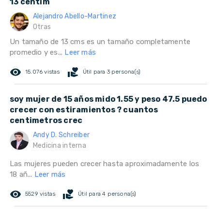
13 centím
Alejandro Abello-Martinez
Otras
Un tamaño de 13 cms es un tamaño completamente
promedio y es...
Leer más
remove_red_eye
volunteer_activism
15.076 vistas
Útil para 3 persona(s)
soy mujer de 15 años mido 1.55 y peso 47.5 puedo
crecer con estiramientos ? cuantos
centimetros crec
Andy D. Schreiber
Medicina interna
Las mujeres pueden crecer hasta aproximadamente los
18 añ...
Leer más
remove_red_eye
volunteer_activism
5529 vistas
Útil para 4 persona(s)