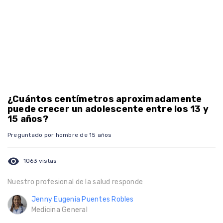
¿Cuántos centímetros aproximadamente
puede crecer un adolescente entre los 13 y
15 años?
Preguntado por hombre de 15 años
visibility
1063 vistas
Nuestro profesional de la salud responde
Jenny Eugenia Puentes Robles
Medicina General