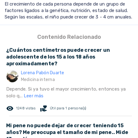
El crecimiento de cada persona depende de un grupo de
factores ligados a la genética, nutrición, estado de salud.
Según las escalas, el niño puede crecer de 3 - 4 cm anuales.
Contenido Relacionado
¿Cuántos centímetros puede crecer un
adolescente de los 15 a los 18 años
aproximadamente?
Lorena Pabón Duarte
Medicina interna
Depende. Si ya tuvo el mayor crecimiento, entonces ya
solo q...
Leer más
remove_red_eye
volunteer_activism
1248 vistas
Útil para 1 persona(s)
Mi pene no puede dejar de crecer teniendo 15
años? Me preocupa el tamaño de mi pene.. Mide