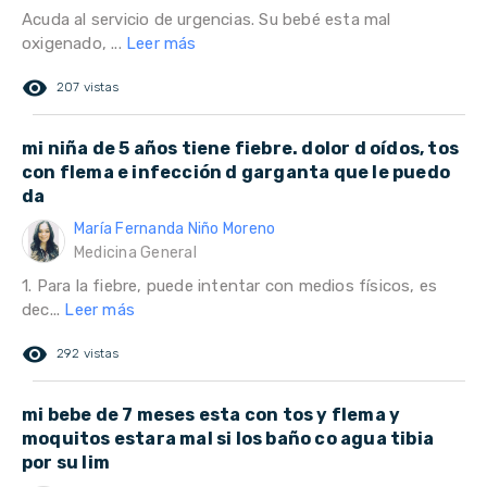
Acuda al servicio de urgencias. Su bebé esta mal
oxigenado, ...
Leer más
remove_red_eye
207 vistas
mi niña de 5 años tiene fiebre. dolor d oídos, tos
con flema e infección d garganta que le puedo
da
María Fernanda Niño Moreno
Medicina General
1. Para la fiebre, puede intentar con medios físicos, es
dec...
Leer más
remove_red_eye
292 vistas
mi bebe de 7 meses esta con tos y flema y
moquitos estara mal si los baño co agua tibia
por su lim