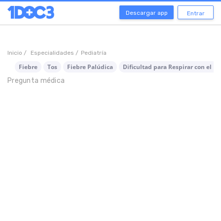
Descargar app
Entrar
Inicio /
Especialidades /
Pediatría
Fiebre
Tos
Fiebre Palúdica
Dificultad para Respirar con el Es
Pregunta médica