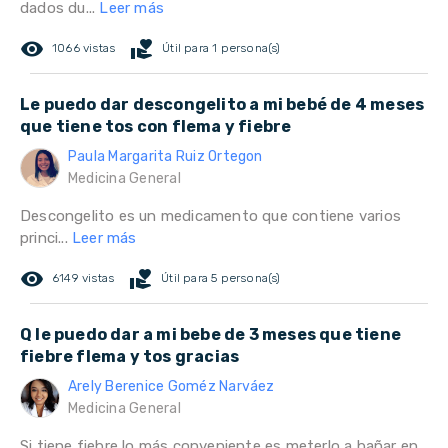
dados du...
Leer más
remove_red_eye
volunteer_activism
1066 vistas
Útil para 1 persona(s)
Le puedo dar descongelito a mi bebé de 4 meses
que tiene tos con flema y fiebre
Paula Margarita Ruiz Ortegon
Medicina General
Descongelito es un medicamento que contiene varios
princi...
Leer más
remove_red_eye
volunteer_activism
6149 vistas
Útil para 5 persona(s)
Q le puedo dar a mi bebe de 3 meses que tiene
fiebre flema y tos gracias
Arely Berenice Goméz Narváez
Medicina General
Si tiene fiebre lo más conveniente es meterlo a bañar en