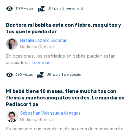
remove_red_eye
volunteer_activism
1799 vistas
Útil para 2 persona(s)
Doctora mi bebita esta con fiebre, moquitos y
tos que le puedo dar
Natalia Lozano Escobar
Medicina General
En ocasiones, los resfriados en bebés pueden estar
asociados...
Leer más
remove_red_eye
volunteer_activism
260 vistas
Útil para 1 persona(s)
Mi bebé tiene 10 meses, tiene mucha tos con
flema y muchos moquitos verdes. Le mandaron
Pediacort pe
Sebastian Valenzuela Vanegas
Medicina General
Es necesario que complete el esquema de medicamento