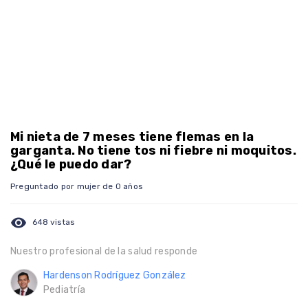
Mi nieta de 7 meses tiene flemas en la
garganta. No tiene tos ni fiebre ni moquitos.
¿Qué le puedo dar?
Preguntado por mujer de 0 años
visibility
648 vistas
Nuestro profesional de la salud responde
Hardenson Rodríguez González
Pediatría