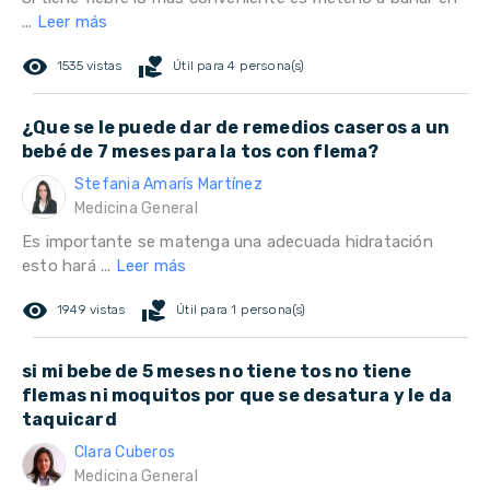
...
Leer más
remove_red_eye
volunteer_activism
1535 vistas
Útil para 4 persona(s)
¿Que se le puede dar de remedios caseros a un
bebé de 7 meses para la tos con flema?
Stefania Amarís Martínez
Medicina General
Es importante se matenga una adecuada hidratación
esto hará ...
Leer más
remove_red_eye
volunteer_activism
1949 vistas
Útil para 1 persona(s)
si mi bebe de 5 meses no tiene tos no tiene
flemas ni moquitos por que se desatura y le da
taquicard
Clara Cuberos
Medicina General