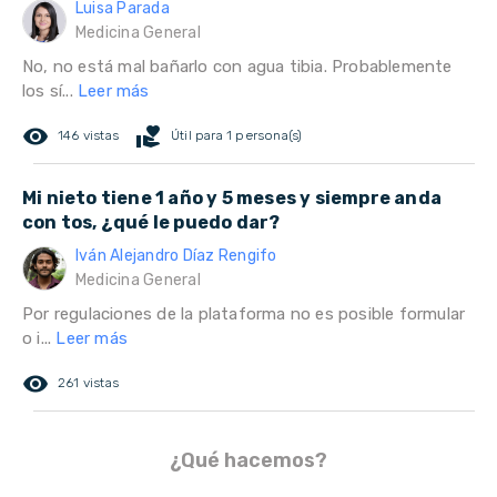
Luisa Parada
Medicina General
No, no está mal bañarlo con agua tibia. Probablemente
los sí...
Leer más
remove_red_eye
volunteer_activism
146 vistas
Útil para 1 persona(s)
Mi nieto tiene 1 año y 5 meses y siempre anda
con tos, ¿qué le puedo dar?
Iván Alejandro Díaz Rengifo
Medicina General
Por regulaciones de la plataforma no es posible formular
o i...
Leer más
remove_red_eye
261 vistas
¿Qué hacemos?