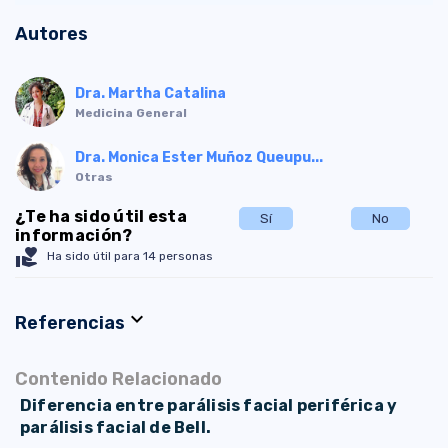
Autores
Dra. Martha Catalina
Medicina General
Dra. Monica Ester Muñoz Queupu...
Otras
¿Te ha sido útil esta
Sí
No
información?
volunteer_activism
Ha sido útil para 14 personas
expand_more
Referencias
Contenido Relacionado
Diferencia entre parálisis facial periférica y
parálisis facial de Bell.