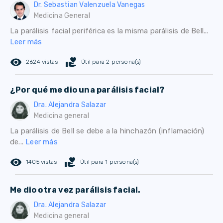
Dr. Sebastian Valenzuela Vanegas
Medicina General
La parálisis facial periférica es la misma parálisis de Bell...
Leer más
remove_red_eye
volunteer_activism
2624 vistas
Útil para 2 persona(s)
¿Por qué me dio una parálisis facial?
Dra. Alejandra Salazar
Medicina general
La parálisis de Bell se debe a la hinchazón (inflamación)
de...
Leer más
remove_red_eye
volunteer_activism
1405 vistas
Útil para 1 persona(s)
Me dio otra vez parálisis facial.
Dra. Alejandra Salazar
Medicina general