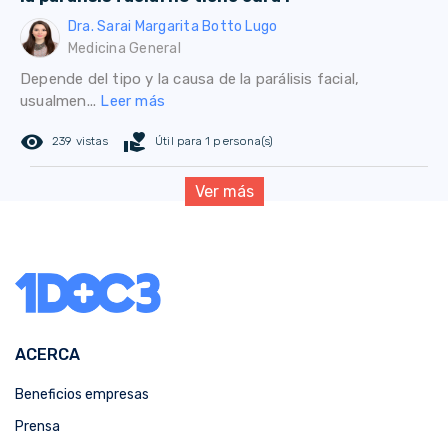
Dra. Sarai Margarita Botto Lugo
Medicina General
Depende del tipo y la causa de la parálisis facial,
usualmen...
Leer más
remove_red_eye
volunteer_activism
239 vistas
Útil para 1 persona(s)
Ver más
ACERCA
Beneficios empresas
Prensa