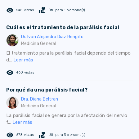
remove_red_eye
volunteer_activism
548 vistas
Útil para 1 persona(s)
Cuál es el tratamiento de la parálisis facial
Dr. Ivan Alejandro Diaz Rengifo
Medicina General
El tratamiento para la parálisis facial depende del tiempo
d...
Leer más
remove_red_eye
460 vistas
Porqué da una parálisis facial?
Dra. Diana Beltran
Medicina General
La parálisis facial se genera por la afectación del nervio
f...
Leer más
remove_red_eye
volunteer_activism
678 vistas
Útil para 3 persona(s)