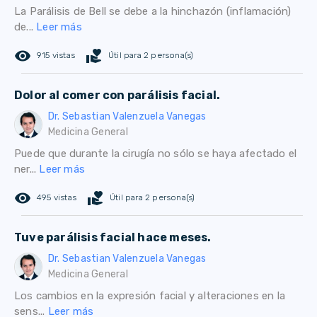
La Parálisis de Bell se debe a la hinchazón (inflamación)
de...
Leer más
remove_red_eye
volunteer_activism
915 vistas
Útil para 2 persona(s)
Dolor al comer con parálisis facial.
Dr. Sebastian Valenzuela Vanegas
Medicina General
Puede que durante la cirugía no sólo se haya afectado el
ner...
Leer más
remove_red_eye
volunteer_activism
495 vistas
Útil para 2 persona(s)
Tuve parálisis facial hace meses.
Dr. Sebastian Valenzuela Vanegas
Medicina General
Los cambios en la expresión facial y alteraciones en la
sens...
Leer más