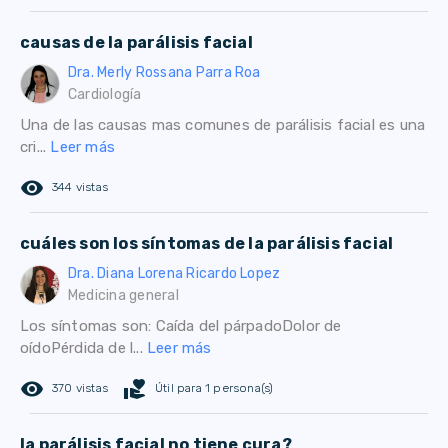
causas de la parálisis facial
Dra. Merly Rossana Parra Roa
Cardiología
Una de las causas mas comunes de parálisis facial es una
cri...
Leer más
remove_red_eye
344 vistas
cuáles son los síntomas de la parálisis facial
Dra. Diana Lorena Ricardo Lopez
Medicina general
Los síntomas son: Caída del párpadoDolor de
oídoPérdida de l...
Leer más
remove_red_eye
volunteer_activism
370 vistas
Útil para 1 persona(s)
la parálisis facial no tiene cura?