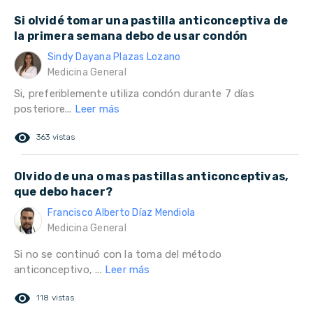
Si olvidé tomar una pastilla anticonceptiva de
la primera semana debo de usar condón
Sindy Dayana Plazas Lozano
Medicina General
Si, preferiblemente utiliza condón durante 7 días
posteriore...
Leer más
remove_red_eye
363 vistas
Olvido de una o mas pastillas anticonceptivas,
que debo hacer?
Francisco Alberto Díaz Mendiola
Medicina General
Si no se continuó con la toma del método
anticonceptivo, ...
Leer más
remove_red_eye
118 vistas