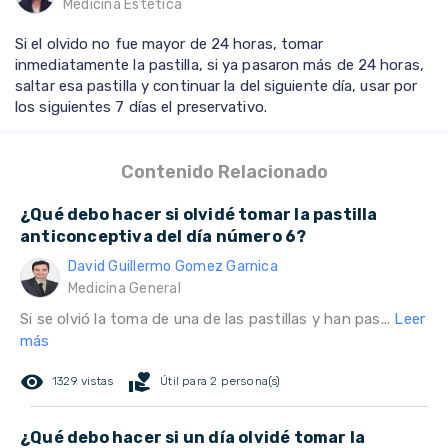
Medicina Estética
Si el olvido no fue mayor de 24 horas, tomar
inmediatamente la pastilla, si ya pasaron más de 24 horas,
saltar esa pastilla y continuar la del siguiente día, usar por
los siguientes 7 días el preservativo.
Contenido Relacionado
¿Qué debo hacer si olvidé tomar la pastilla
anticonceptiva del día número 6?
David Guillermo Gomez Garnica
Medicina General
Si se olvió la toma de una de las pastillas y han pas...
Leer
más
remove_red_eye
volunteer_activism
1329 vistas
Útil para 2 persona(s)
¿Qué debo hacer si un día olvidé tomar la