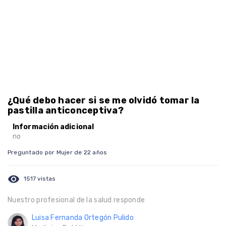
¿Qué debo hacer si se me olvidó tomar la
pastilla anticonceptiva?
Información adicional
no
Preguntado por Mujer de 22 años
visibility
1517 vistas
Nuestro profesional de la salud responde
Luisa Fernanda Ortegón Pulido