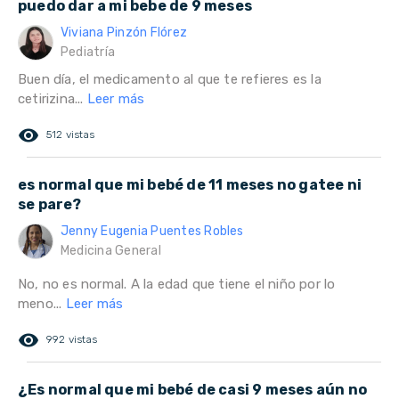
puedo dar a mi bebe de 9 meses
Viviana Pinzón Flórez
Pediatría
Buen día, el medicamento al que te refieres es la
cetirizina...
Leer más
remove_red_eye
512 vistas
es normal que mi bebé de 11 meses no gatee ni
se pare?
Jenny Eugenia Puentes Robles
Medicina General
No, no es normal. A la edad que tiene el niño por lo
meno...
Leer más
remove_red_eye
992 vistas
¿Es normal que mi bebé de casi 9 meses aún no