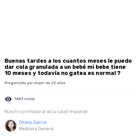
Buenas tardes a los cuantos meses le puedo
dar cola granulada a un bebé mi bebe tiene
10 meses y todavía no gatea es normal ?
Preguntado por mujer de 23 años
visibility
1483 vistas
Nuestro profesional de la salud responde
Orlany Garcia
Medicina General