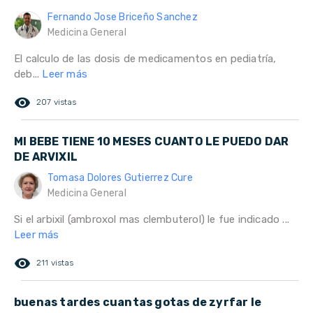
Fernando Jose Briceño Sanchez
Medicina General
El calculo de las dosis de medicamentos en pediatría,
deb...
Leer más
remove_red_eye
207 vistas
MI BEBE TIENE 10 MESES CUANTO LE PUEDO DAR
DE ARVIXIL
Tomasa Dolores Gutierrez Cure
Medicina General
Si el arbixil (ambroxol mas clembuterol) le fue indicado ...
Leer más
remove_red_eye
211 vistas
buenas tardes cuantas gotas de zyrfar le