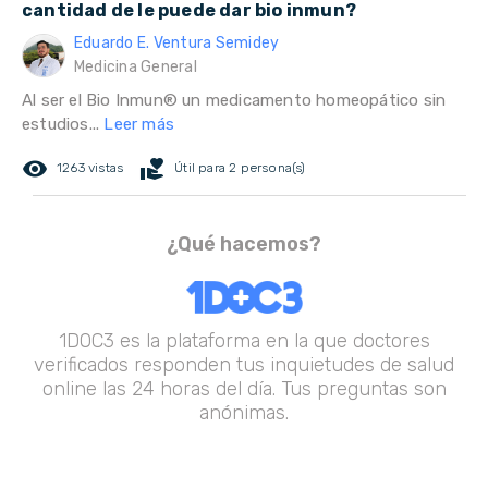
cantidad de le puede dar bio inmun?
Eduardo E. Ventura Semidey
Medicina General
Al ser el Bio Inmun® un medicamento homeopático sin
estudios...
Leer más
remove_red_eye
volunteer_activism
1263 vistas
Útil para 2 persona(s)
¿Qué hacemos?
1DOC3 es la plataforma en la que doctores
verificados responden tus inquietudes de salud
online las 24 horas del día. Tus preguntas son
anónimas.