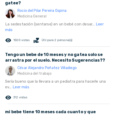
gatee?
Rocio del Pilar Pereira Ospina
Medicina General
La sedestación (sentarse) en un bebé con desar...
Leer
más
remove_red_eye
volunteer_activism
1500 vistas
Útil para 2 persona(s)
Tengo un bebe de 10 meses y no gatea solo se
arrastra por el suelo. Necesito Sugerencias??
César Alejandro Peñatez Villadiego
Medicina del trabajo
Sería bueno que la llevara a un pediatra para hacerle una
ev...
Leer más
remove_red_eye
312 vistas
mi bebe tiene 10 meses cada cuanto y que