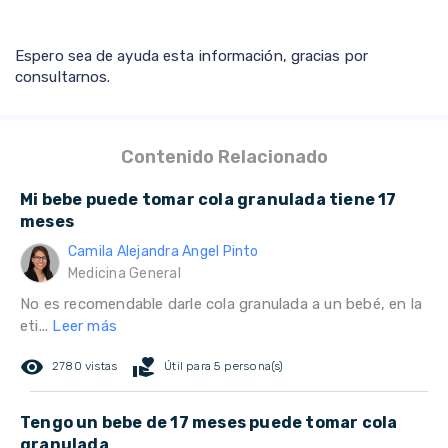
Espero sea de ayuda esta información, gracias por
consultarnos.
Contenido Relacionado
Mi bebe puede tomar cola granulada tiene 17
meses
Camila Alejandra Angel Pinto
Medicina General
No es recomendable darle cola granulada a un bebé, en la
eti...
Leer más
remove_red_eye
volunteer_activism
2780 vistas
Útil para 5 persona(s)
Tengo un bebe de 17 meses puede tomar cola
granulada