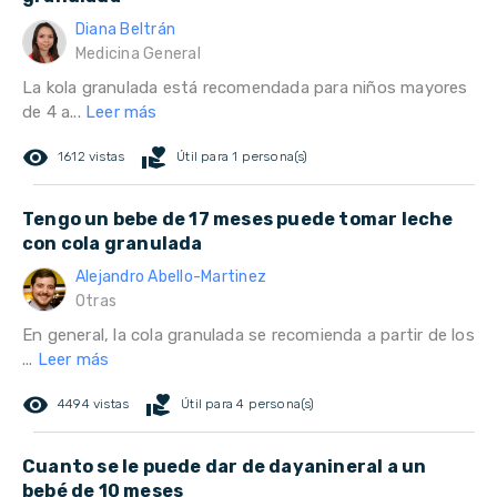
Diana Beltrán
Medicina General
La kola granulada está recomendada para niños mayores
de 4 a...
Leer más
remove_red_eye
volunteer_activism
1612 vistas
Útil para 1 persona(s)
Tengo un bebe de 17 meses puede tomar leche
con cola granulada
Alejandro Abello-Martinez
Otras
En general, la cola granulada se recomienda a partir de los
...
Leer más
remove_red_eye
volunteer_activism
4494 vistas
Útil para 4 persona(s)
Cuanto se le puede dar de dayanineral a un
bebé de 10 meses