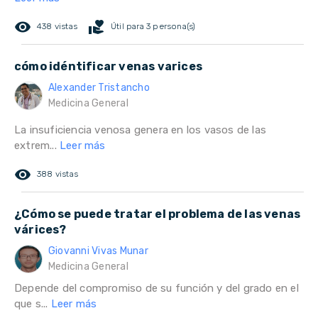
remove_red_eye
volunteer_activism
438 vistas
Útil para 3 persona(s)
cómo idéntificar venas varices
Alexander Tristancho
Medicina General
La insuficiencia venosa genera en los vasos de las
extrem...
Leer más
remove_red_eye
388 vistas
¿Cómo se puede tratar el problema de las venas
várices?
Giovanni Vivas Munar
Medicina General
Depende del compromiso de su función y del grado en el
que s...
Leer más