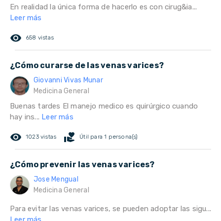
En realidad la única forma de hacerlo es con cirug&ia...
Leer más
remove_red_eye
658 vistas
¿Cómo curarse de las venas varices?
Giovanni Vivas Munar
Medicina General
Buenas tardes El manejo medico es quirúrgico cuando
hay ins...
Leer más
remove_red_eye
volunteer_activism
1023 vistas
Útil para 1 persona(s)
¿Cómo prevenir las venas varices?
Jose Mengual
Medicina General
Para evitar las venas varices, se pueden adoptar las sigu...
Leer más