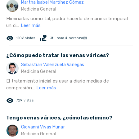
Martha Isabel Martínez Gómez
Medicina General
Eliminarlas como tal, podrá hacerlo de manera temporal
un ci...
Leer más
remove_red_eye
volunteer_activism
1106 vistas
Útil para 4 persona(s)
¿Cómo puedo tratar las venas várices?
Sebastian Valenzuela Vanegas
Medicina General
El tratamiento inicial es usar a diario medias de
compresión...
Leer más
remove_red_eye
729 vistas
Tengo venas várices, ¿cómo las elimino?
Giovanni Vivas Munar
Medicina General