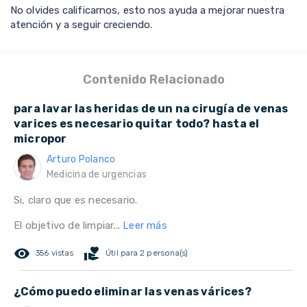
No olvides calificarnos, esto nos ayuda a mejorar nuestra
atención y a seguir creciendo.
Contenido Relacionado
para lavar las heridas de un na cirugía de venas
varices es necesario quitar todo? hasta el
micropor
Arturo Polanco
Medicina de urgencias
Si, claro que es necesario.
El objetivo de limpiar...
Leer más
remove_red_eye
volunteer_activism
356 vistas
Útil para 2 persona(s)
¿Cómo puedo eliminar las venas várices?