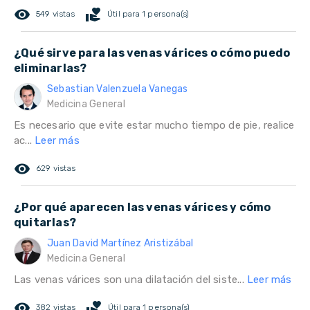
remove_red_eye
volunteer_activism
549 vistas
Útil para 1 persona(s)
¿Qué sirve para las venas várices o cómo puedo
eliminarlas?
Sebastian Valenzuela Vanegas
Medicina General
Es necesario que evite estar mucho tiempo de pie, realice
ac...
Leer más
remove_red_eye
629 vistas
¿Por qué aparecen las venas várices y cómo
quitarlas?
Juan David Martínez Aristizábal
Medicina General
Las venas várices son una dilatación del siste...
Leer más
remove_red_eye
volunteer_activism
382 vistas
Útil para 1 persona(s)