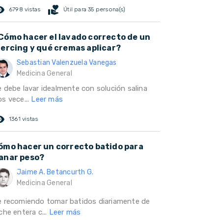
ed_eye
volunteer_activism
6798 vistas
Útil para 35 persona(s)
Cómo hacer el lavado correcto de un
iercing y qué cremas aplicar?
Sebastian Valenzuela Vanegas
Medicina General
e debe lavar idealmente con solución salina
os vece...
Leer más
ed_eye
1361 vistas
ómo hacer un correcto batido para
anar peso?
Jaime A. Betancurth G.
Medicina General
e recomiendo tomar batidos diariamente de
che entera c...
Leer más