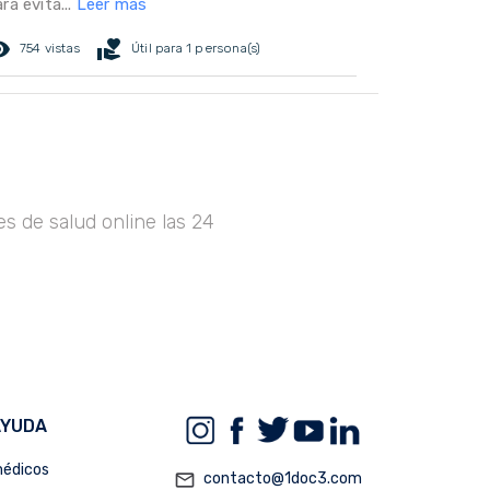
ra evita...
Leer más
ed_eye
volunteer_activism
754 vistas
Útil para 1 persona(s)
s de salud online las 24
AYUDA
édicos
mail_outline
contacto@1doc3.com