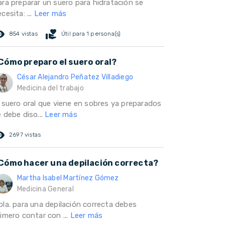
ara preparar un suero para hidratación se
cesita: ...
Leer más
ed_eye
volunteer_activism
854 vistas
Útil para 1 persona(s)
Cómo preparo el suero oral?
César Alejandro Peñatez Villadiego
Medicina del trabajo
l suero oral que viene en sobres ya preparados
 debe diso...
Leer más
ed_eye
2697 vistas
Cómo hacer una depilación correcta?
Martha Isabel Martínez Gómez
Medicina General
ola. para una depilación correcta debes
imero contar con ...
Leer más