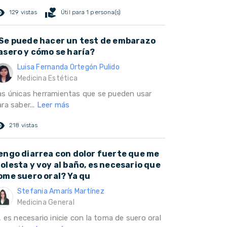
ed_eye
volunteer_activism
129 vistas
Útil para 1 persona(s)
Se puede hacer un test de embarazo
asero y cómo se haría?
Luisa Fernanda Ortegón Pulido
Medicina Estética
as únicas herramientas que se pueden usar
ra saber...
Leer más
ed_eye
218 vistas
engo diarrea con dolor fuerte que me
olesta y voy al baño, es necesario que
ome suero oral? Ya qu
Stefania Amarís Martínez
Medicina General
, es necesario inicie con la toma de suero oral