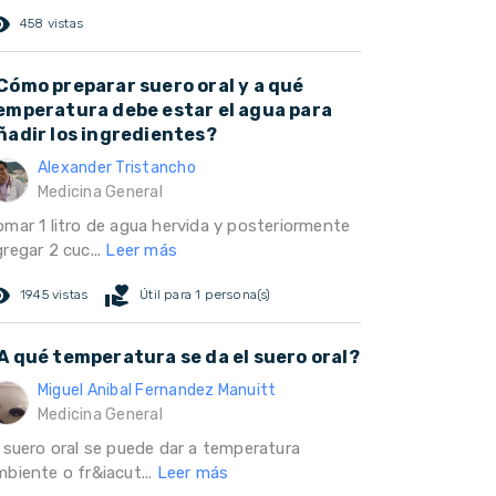
ed_eye
458 vistas
Cómo preparar suero oral y a qué
emperatura debe estar el agua para
ñadir los ingredientes?
Alexander Tristancho
Medicina General
omar 1 litro de agua hervida y posteriormente
regar 2 cuc...
Leer más
ed_eye
volunteer_activism
1945 vistas
Útil para 1 persona(s)
A qué temperatura se da el suero oral?
Miguel Anibal Fernandez Manuitt
Medicina General
l suero oral se puede dar a temperatura
mbiente o fr&iacut...
Leer más