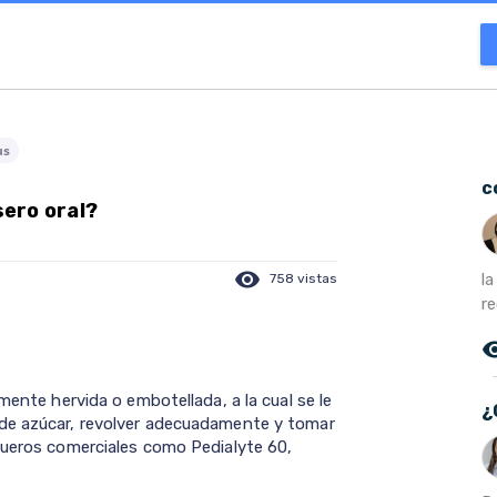
us
c
ero oral?
visibility
l
758 vistas
r
remove_r
mente hervida o embotellada, a la cual se le
¿
 de azúcar, revolver adecuadamente y tomar
sueros comerciales como Pedialyte 60,