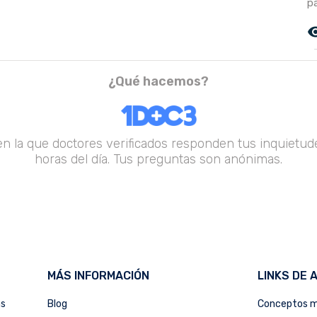
pa
remove_r
¿Qué hacemos?
en la que doctores verificados responden tus inquietude
horas del día. Tus preguntas son anónimas.
MÁS INFORMACIÓN
LINKS DE 
as
Blog
Conceptos m