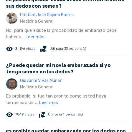
sus dedos con semen?
Cristian José Ospino Barros
Medicina General
No, para que existe la probabilidad de embarazo debe
haber u...
Leer más
remove_red_eye
volunteer_activism
31.196 vistas
Útil para 33 persona(s)
¿Puede quedar mi novia embarazada si yo
tengo semen en los dedos?
Giovanni Vivas Munar
Medicina General
Es probable, si fue tan pronto como usted haya
terminado de ...
Leer más
remove_red_eye
volunteer_activism
7849 vistas
Útil para 1 persona(s)
es posible quedar embarazada por los dedos con