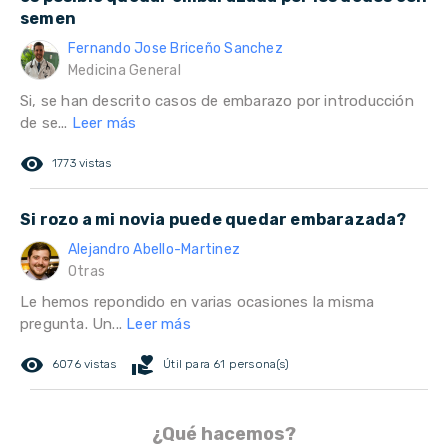
semen
Fernando Jose Briceño Sanchez
Medicina General
Si, se han descrito casos de embarazo por introducción
de se...
Leer más
remove_red_eye
1773 vistas
Si rozo a mi novia puede quedar embarazada?
Alejandro Abello-Martinez
Otras
Le hemos repondido en varias ocasiones la misma
pregunta. Un...
Leer más
remove_red_eye
volunteer_activism
6076 vistas
Útil para 61 persona(s)
¿Qué hacemos?