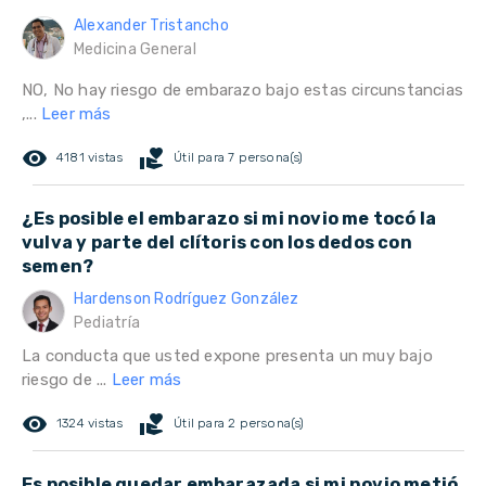
Alexander Tristancho
Medicina General
NO, No hay riesgo de embarazo bajo estas circunstancias
,...
Leer más
remove_red_eye
volunteer_activism
4181 vistas
Útil para 7 persona(s)
¿Es posible el embarazo si mi novio me tocó la
vulva y parte del clítoris con los dedos con
semen?
Hardenson Rodríguez González
Pediatría
La conducta que usted expone presenta un muy bajo
riesgo de ...
Leer más
remove_red_eye
volunteer_activism
1324 vistas
Útil para 2 persona(s)
Es posible quedar embarazada si mi novio metió