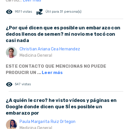
cantid...
Leer más
remove_red_eye
volunteer_activism
9511 vistas
Útil para 31 persona(s)
¿Por qué dicen que es posible un embarazo con
dedos llenos de semen? mi novio me tocó con
casi nada
Christian Ariana Cea Hernandez
Medicina General
ESTE CONTACTO QUE MENCIONAS NO PUEDE
PRODUCIR UN ...
Leer más
remove_red_eye
547 vistas
¿A quién le creo? he visto vídeos y páginas en
Google donde dicen que SÍ es posible un
embarazo por
Paula Margarita Ruiz Ortegon
Medicina General