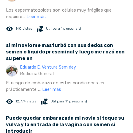
Los espermatozoides son células muy frágiles que
requiere...
Leer más
remove_red_eye
volunteer_activism
140 vistas
Útil para 1 persona(s)
si mi novio me masturbó con sus dedos con
semen o liquido preseminal y luego me rozó con
su pene en
Eduardo E. Ventura Semidey
Medicina General
El riesgo de embarazo en estas condiciones es
prácticamente ...
Leer más
remove_red_eye
volunteer_activism
12.774 vistas
Útil para 11 persona(s)
Puede quedar embarazada mi novia si toque su
vulva y la entrada de la vagina con semen si
introducir