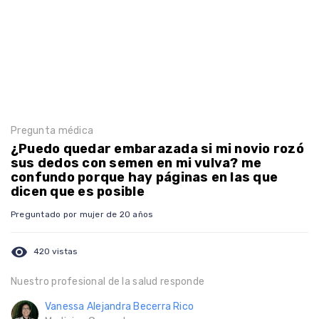
Pregunta médica
¿Puedo quedar embarazada si mi novio rozó
sus dedos con semen en mi vulva? me
confundo porque hay páginas en las que
dicen que es posible
Preguntado por mujer de 20 años
visibility
420 vistas
Nuestro profesional de la salud responde
Vanessa Alejandra Becerra Rico