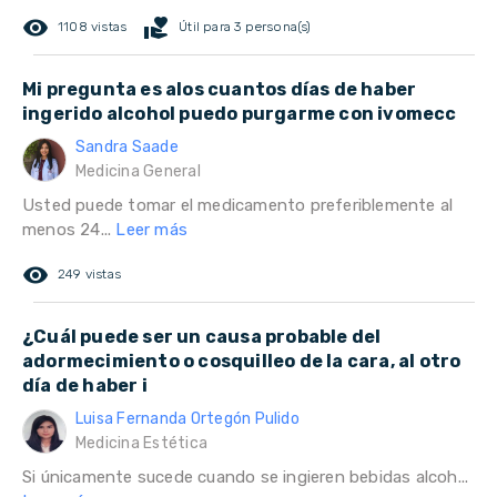
remove_red_eye
volunteer_activism
1108 vistas
Útil para 3 persona(s)
Mi pregunta es alos cuantos días de haber
ingerido alcohol puedo purgarme con ivomecc
Sandra Saade
Medicina General
Usted puede tomar el medicamento preferiblemente al
menos 24...
Leer más
remove_red_eye
249 vistas
¿Cuál puede ser un causa probable del
adormecimiento o cosquilleo de la cara, al otro
día de haber i
Luisa Fernanda Ortegón Pulido
Medicina Estética
Si únicamente sucede cuando se ingieren bebidas alcoh...