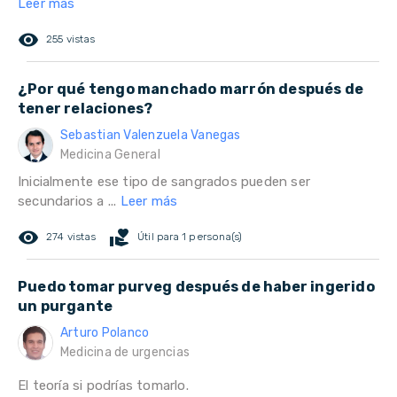
Leer más
remove_red_eye
255 vistas
¿Por qué tengo manchado marrón después de
tener relaciones?
Sebastian Valenzuela Vanegas
Medicina General
Inicialmente ese tipo de sangrados pueden ser
secundarios a ...
Leer más
remove_red_eye
volunteer_activism
274 vistas
Útil para 1 persona(s)
Puedo tomar purveg después de haber ingerido
un purgante
Arturo Polanco
Medicina de urgencias
El teoría si podrías tomarlo.