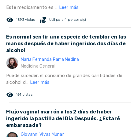
Este medicamento es ...
Leer más
remove_red_eye
volunteer_activism
1893 vistas
Útil para 4 persona(s)
Es normal sentir una especie de temblor en las
manos después de haber ingeridos dos días de
alcohol
María Fernanda Parra Medina
Medicina General
Puede suceder, el consumo de grandes cantidades de
alcohol d...
Leer más
remove_red_eye
154 vistas
Flujo vaginal marrón a los 2 días de haber
ingerido la pastilla del Día Después. ¿Estaré
embarazada?
Giovanni Vivas Munar