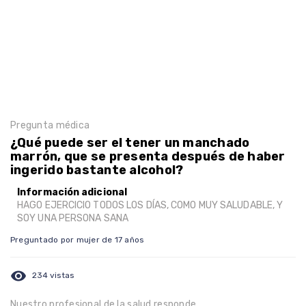
Pregunta médica
¿Qué puede ser el tener un manchado
marrón, que se presenta después de haber
ingerido bastante alcohol?
Información adicional
HAGO EJERCICIO TODOS LOS DÍAS, COMO MUY SALUDABLE, Y
SOY UNA PERSONA SANA
Preguntado por mujer de 17 años
visibility
234 vistas
Nuestro profesional de la salud responde