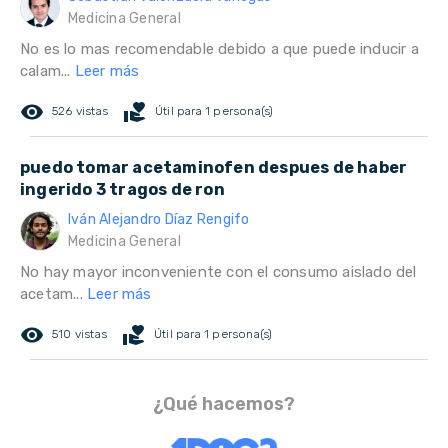
Medicina General
No es lo mas recomendable debido a que puede inducir a
calam...
Leer más
remove_red_eye
volunteer_activism
526 vistas
Útil para 1 persona(s)
puedo tomar acetaminofen despues de haber
ingerido 3 tragos de ron
Iván Alejandro Díaz Rengifo
Medicina General
No hay mayor inconveniente con el consumo aislado del
acetam...
Leer más
remove_red_eye
volunteer_activism
510 vistas
Útil para 1 persona(s)
¿Qué hacemos?