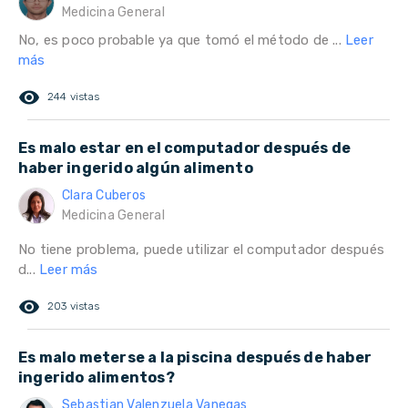
Medicina General
No, es poco probable ya que tomó el método de ...
Leer
más
remove_red_eye
244 vistas
Es malo estar en el computador después de
haber ingerido algún alimento
Clara Cuberos
Medicina General
No tiene problema, puede utilizar el computador después
d...
Leer más
remove_red_eye
203 vistas
Es malo meterse a la piscina después de haber
ingerido alimentos?
Sebastian Valenzuela Vanegas