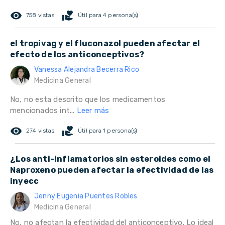
remove_red_eye
volunteer_activism
758 vistas
Útil para 4 persona(s)
el tropivag y el fluconazol pueden afectar el
efecto de los anticonceptivos?
Vanessa Alejandra Becerra Rico
Medicina General
No, no esta descrito que los medicamentos
mencionados int...
Leer más
remove_red_eye
volunteer_activism
274 vistas
Útil para 1 persona(s)
¿Los anti-inflamatorios sin esteroides como el
Naproxeno pueden afectar la efectividad de las
inyecc
Jenny Eugenia Puentes Robles
Medicina General
No, no afectan la efectividad del anticonceptivo. Lo ideal