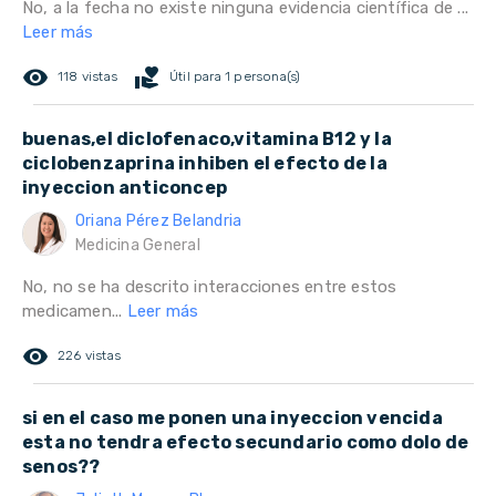
No, a la fecha no existe ninguna evidencia científica de ...
Leer más
remove_red_eye
volunteer_activism
118 vistas
Útil para 1 persona(s)
buenas,el diclofenaco,vitamina B12 y la
ciclobenzaprina inhiben el efecto de la
inyeccion anticoncep
Oriana Pérez Belandria
Medicina General
No, no se ha descrito interacciones entre estos
medicamen...
Leer más
remove_red_eye
226 vistas
si en el caso me ponen una inyeccion vencida
esta no tendra efecto secundario como dolo de
senos??