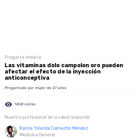
Pregunta médica
Las vitaminas dolo campolon oro pueden
afectar el efecto de la inyección
anticonceptiva
Preguntado por mujer de 27 años
visibility
1658 vistas
Nuestro profesional de la salud responde
Karina Yolanda Camacho Méndez
Medicina General