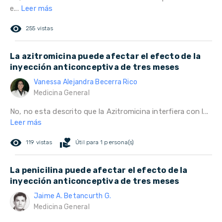
e...
Leer más
remove_red_eye
255 vistas
La azitromicina puede afectar el efecto de la
inyección anticonceptiva de tres meses
Vanessa Alejandra Becerra Rico
Medicina General
No, no esta descrito que la Azitromicina interfiera con l...
Leer más
remove_red_eye
volunteer_activism
119 vistas
Útil para 1 persona(s)
La penicilina puede afectar el efecto de la
inyección anticonceptiva de tres meses
Jaime A. Betancurth G.
Medicina General