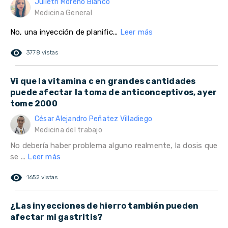
Julieth Moreno Blanco
Medicina General
No, una inyección de planific...
Leer más
remove_red_eye
3778 vistas
Vi que la vitamina c en grandes cantidades
puede afectar la toma de anticonceptivos, ayer
tome 2000
César Alejandro Peñatez Villadiego
Medicina del trabajo
No debería haber problema alguno realmente, la dosis que
se ...
Leer más
remove_red_eye
1652 vistas
¿Las inyecciones de hierro también pueden
afectar mi gastritis?