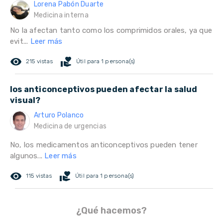
Lorena Pabón Duarte
Medicina interna
No la afectan tanto como los comprimidos orales, ya que
evit...
Leer más
remove_red_eye
volunteer_activism
215 vistas
Útil para 1 persona(s)
los anticonceptivos pueden afectar la salud
visual?
Arturo Polanco
Medicina de urgencias
No, los medicamentos anticonceptivos pueden tener
algunos...
Leer más
remove_red_eye
volunteer_activism
115 vistas
Útil para 1 persona(s)
¿Qué hacemos?