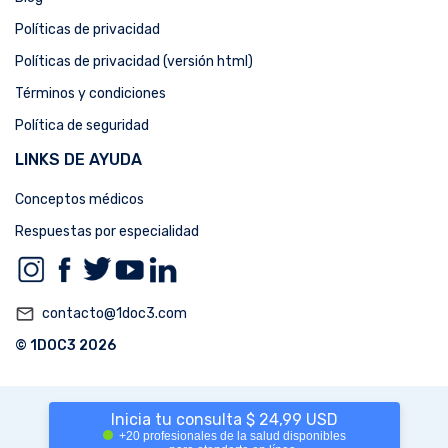
Políticas de privacidad
Políticas de privacidad (versión html)
Términos y condiciones
Política de seguridad
LINKS DE AYUDA
Conceptos médicos
Respuestas por especialidad
mail_outline
contacto@1doc3.com
© 1DOC3 2026
Inicia tu consulta $ 24,99 USD
+20 profesionales de la salud disponibles