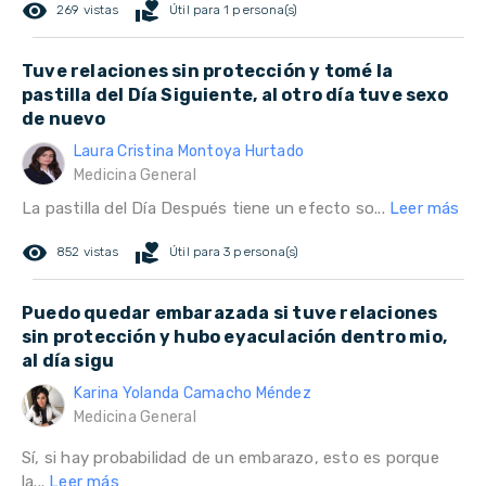
remove_red_eye
volunteer_activism
269 vistas
Útil para 1 persona(s)
Tuve relaciones sin protección y tomé la
pastilla del Día Siguiente, al otro día tuve sexo
de nuevo
Laura Cristina Montoya Hurtado
Medicina General
La pastilla del Día Después tiene un efecto so...
Leer más
remove_red_eye
volunteer_activism
852 vistas
Útil para 3 persona(s)
Puedo quedar embarazada si tuve relaciones
sin protección y hubo eyaculación dentro mio,
al día sigu
Karina Yolanda Camacho Méndez
Medicina General
Sí, si hay probabilidad de un embarazo, esto es porque
la...
Leer más