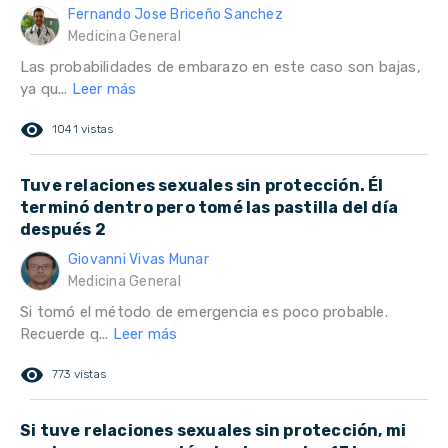
Fernando Jose Briceño Sanchez
Medicina General
Las probabilidades de embarazo en este caso son bajas,
ya qu...
Leer más
remove_red_eye
1041 vistas
Tuve relaciones sexuales sin protección. Él
terminó dentro pero tomé las pastilla del día
después 2
Giovanni Vivas Munar
Medicina General
Si tomó el método de emergencia es poco probable.
Recuerde q...
Leer más
remove_red_eye
773 vistas
Si tuve relaciones sexuales sin protección, mi