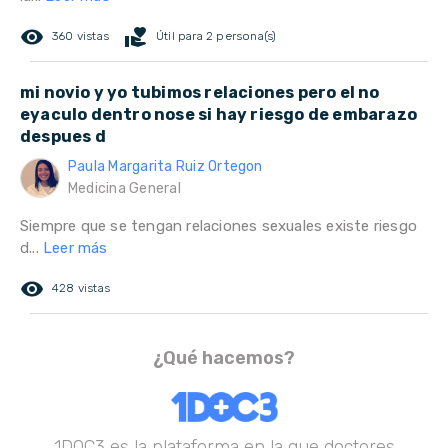
remove_red_eye
volunteer_activism
360 vistas
Útil para 2 persona(s)
mi novio y yo tubimos relaciones pero el no
eyaculo dentro nose si hay riesgo de embarazo
despues d
Paula Margarita Ruiz Ortegon
Medicina General
Siempre que se tengan relaciones sexuales existe riesgo
d...
Leer más
remove_red_eye
428 vistas
¿Qué hacemos?
1DOC3 es la plataforma en la que doctores