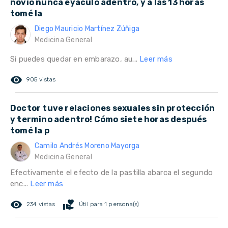
novio nunca eyaculó adentro, y a las 13 horas
tomé la
Diego Mauricio Martínez Zúñiga
Medicina General
Si puedes quedar en embarazo, au...
Leer más
remove_red_eye
905 vistas
Doctor tuve relaciones sexuales sin protección
y termino adentro! Cómo siete horas después
tomé la p
Camilo Andrés Moreno Mayorga
Medicina General
Efectivamente el efecto de la pastilla abarca el segundo
enc...
Leer más
remove_red_eye
volunteer_activism
234 vistas
Útil para 1 persona(s)