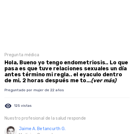
Pregunta médica
Hola, Bueno yo tengo endometriosis.. Lo que
pasa es que tuve relaciones sexuales un día
antes término mi regla.. el eyaculo dentro
de mi, 2 horas después me to...
(ver más)
Preguntado por mujer de 22 años
visibility
125 vistas
Nuestro profesional de la salud responde
Jaime A. Betancurth G.