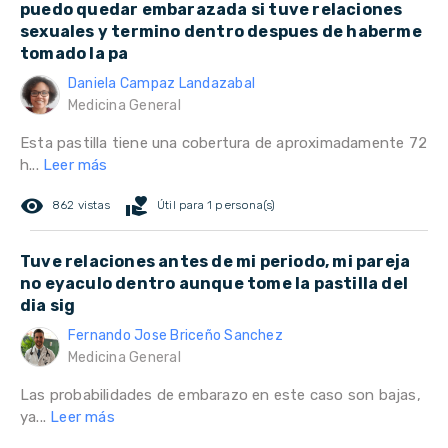
puedo quedar embarazada si tuve relaciones
sexuales y termino dentro despues de haberme
tomado la pa
Daniela Campaz Landazabal
Medicina General
Esta pastilla tiene una cobertura de aproximadamente 72
h...
Leer más
remove_red_eye
volunteer_activism
862 vistas
Útil para 1 persona(s)
Tuve relaciones antes de mi periodo, mi pareja
no eyaculo dentro aunque tome la pastilla del
dia sig
Fernando Jose Briceño Sanchez
Medicina General
Las probabilidades de embarazo en este caso son bajas,
ya...
Leer más