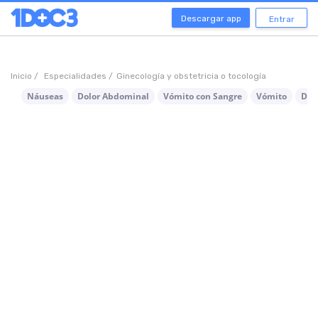
Descargar app
Entrar
Inicio /
Especialidades /
Ginecología y obstetricia o tocología
Náuseas
Dolor Abdominal
Vómito con Sangre
Vómito
Dia