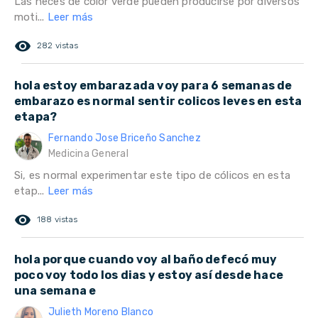
Las heces de color verde pueden producirse por diversos
moti...
Leer más
remove_red_eye
282 vistas
hola estoy embarazada voy para 6 semanas de
embarazo es normal sentir colicos leves en esta
etapa?
Fernando Jose Briceño Sanchez
Medicina General
Si, es normal experimentar este tipo de cólicos en esta
etap...
Leer más
remove_red_eye
188 vistas
hola porque cuando voy al baño defecó muy
poco voy todo los dias y estoy así desde hace
una semana e
Julieth Moreno Blanco