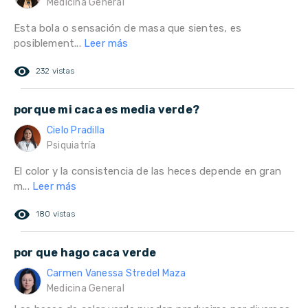
Medicina General
Esta bola o sensación de masa que sientes, es
posiblement...
Leer más
remove_red_eye
232 vistas
porque mi caca es media verde?
Cielo Pradilla
Psiquiatría
El color y la consistencia de las heces depende en gran
m...
Leer más
remove_red_eye
180 vistas
por que hago caca verde
Carmen Vanessa Stredel Maza
Medicina General