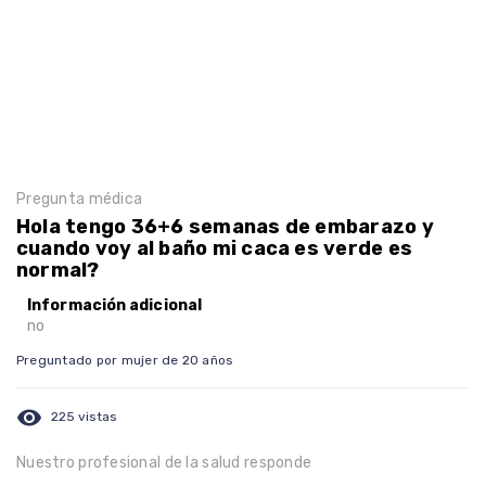
Pregunta médica
Hola tengo 36+6 semanas de embarazo y
cuando voy al baño mi caca es verde es
normal?
Información adicional
no
Preguntado por mujer de 20 años
visibility
225 vistas
Nuestro profesional de la salud responde