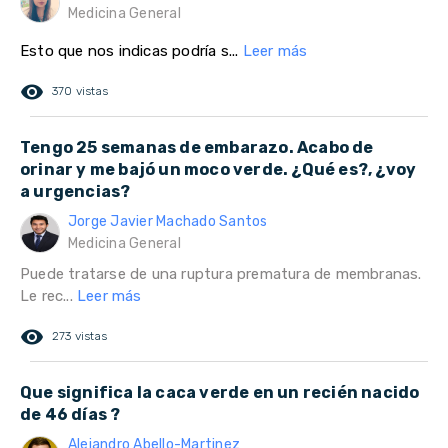
Medicina General
Esto que nos indicas podría s...
Leer más
remove_red_eye
370 vistas
Tengo 25 semanas de embarazo. Acabo de
orinar y me bajó un moco verde. ¿Qué es?, ¿voy
a urgencias?
Jorge Javier Machado Santos
Medicina General
Puede tratarse de una ruptura prematura de membranas.
Le rec...
Leer más
remove_red_eye
273 vistas
Que significa la caca verde en un recién nacido
de 46 días ?
Alejandro Abello-Martinez