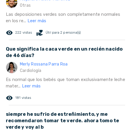
Otras
Las deposiciones verdes son completamente normales
en los re...
Leer más
remove_red_eye
volunteer_activism
222 vistas
Útil para 2 persona(s)
Que significa la caca verde en un recién nacido
de 46 días?
Merly Rossana Parra Roa
Cardiología
Es normal que los bebés que toman exclusivamente leche
mater...
Leer más
remove_red_eye
181 vistas
siempre he sufrio de estreñimiento, y me
recomendaron tomar te verde. ahora tomo te
verde y voy al b