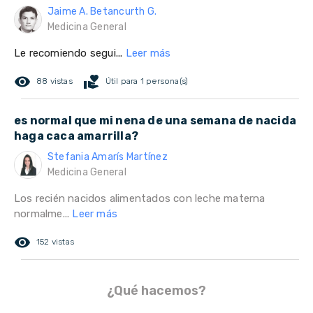
Jaime A. Betancurth G.
Medicina General
Le recomiendo segui...
Leer más
remove_red_eye
volunteer_activism
88 vistas
Útil para 1 persona(s)
es normal que mi nena de una semana de nacida
haga caca amarrilla?
Stefania Amarís Martínez
Medicina General
Los recién nacidos alimentados con leche materna
normalme...
Leer más
remove_red_eye
152 vistas
¿Qué hacemos?