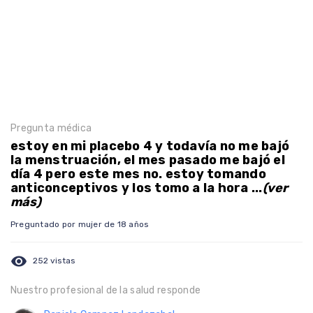
Pregunta médica
estoy en mi placebo 4 y todavía no me bajó
la menstruación, el mes pasado me bajó el
día 4 pero este mes no. estoy tomando
anticonceptivos y los tomo a la hora ...
(ver
más)
Preguntado por mujer de 18 años
visibility
252 vistas
Nuestro profesional de la salud responde