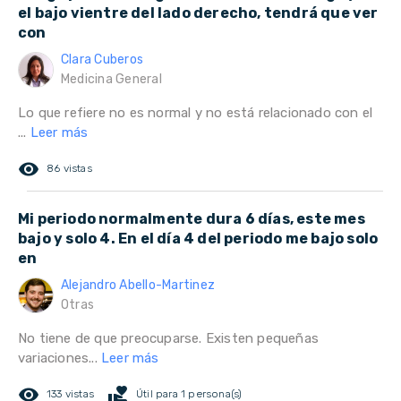
el bajo vientre del lado derecho, tendrá que ver
con
Clara Cuberos
Medicina General
Lo que refiere no es normal y no está relacionado con el
...
Leer más
remove_red_eye
86 vistas
Mi periodo normalmente dura 6 días, este mes
bajo y solo 4. En el día 4 del periodo me bajo solo
en
Alejandro Abello-Martinez
Otras
No tiene de que preocuparse. Existen pequeñas
variaciones...
Leer más
remove_red_eye
volunteer_activism
133 vistas
Útil para 1 persona(s)