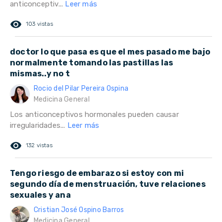
anticonceptiv...
Leer más
remove_red_eye
103 vistas
doctor lo que pasa es que el mes pasado me bajo
normalmente tomando las pastillas las
mismas..y no t
Rocio del Pilar Pereira Ospina
Medicina General
Los anticonceptivos hormonales pueden causar
irregularidades...
Leer más
remove_red_eye
132 vistas
Tengo riesgo de embarazo si estoy con mi
segundo día de menstruación, tuve relaciones
sexuales y ana
Cristian José Ospino Barros
Medicina General