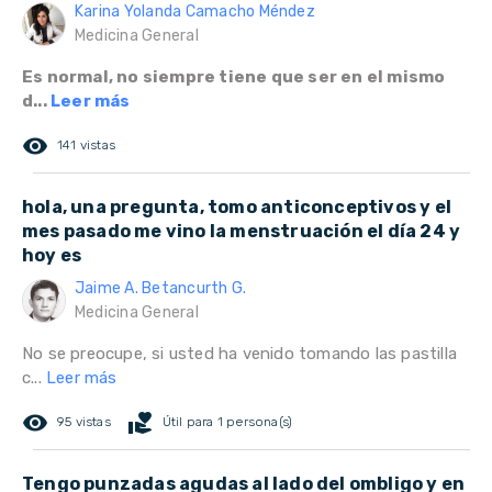
Karina Yolanda Camacho Méndez
Medicina General
Es normal, no siempre tiene que ser en el mismo
d...
Leer más
remove_red_eye
141 vistas
hola, una pregunta, tomo anticonceptivos y el
mes pasado me vino la menstruación el día 24 y
hoy es
Jaime A. Betancurth G.
Medicina General
No se preocupe, si usted ha venido tomando las pastilla
c...
Leer más
remove_red_eye
volunteer_activism
95 vistas
Útil para 1 persona(s)
Tengo punzadas agudas al lado del ombligo y en