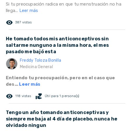
Si tu preocupación radica en que tu menstruación no ha
llega...
Leer más
remove_red_eye
387 vistas
He tomado todos mis anticonceptivos sin
saltarme nunguno a la misma hora, el mes
pasado me bajó esta
Freddy Toloza Bonilla
Medicina General
Entiendo tu preocupación, pero en el caso que
des...
Leer más
remove_red_eye
volunteer_activism
118 vistas
Útil para 1 persona(s)
Tengo un año tomando anticonceptivas y
siempre me baja al 4 día de placebo, nunca he
olvidado ningun