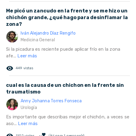
Me picó un zancudo en la frente y se me hizo un
chichón grande, ¿qué hago para desinflamar la
zona?
Iván Alejandro Díaz Rengifo
Medicina General
Si la picadura es reciente puede aplicar frío en la zona
afe...
Leer más
remove_red_eye
449 vistas
cual es la causa de un chichon en la frente sin
traumatismo
Anny Johanna Torres Fonseca
Urología
Es importante que describas mejor el chichón, a veces se
aso...
Leer más
1102 vistas
Útil para 1 persona(s)