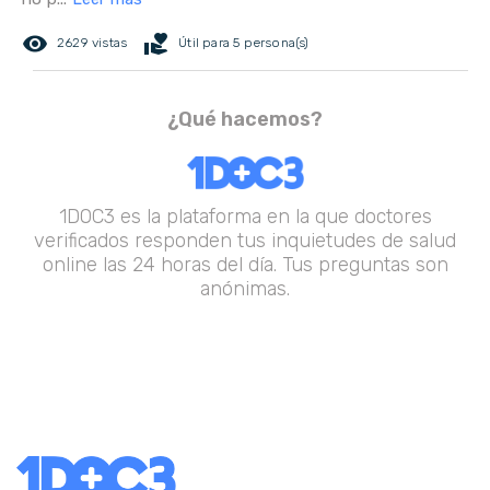
remove_red_eye
volunteer_activism
2629 vistas
Útil para 5 persona(s)
¿Qué hacemos?
1DOC3 es la plataforma en la que doctores
verificados responden tus inquietudes de salud
online las 24 horas del día. Tus preguntas son
anónimas.