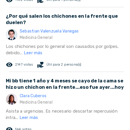
remove_red_eye
volunteer_activism
¿Por qué salen los chichones en la frente que
duelen?
Sebastian Valenzuela Vanegas
Medicina General
Los chichones por lo general son causados por golpes,
debido...
Leer más
remove_red_eye
volunteer_activism
2147 vistas
Útil para 2 persona(s)
Mi bb tiene 1 año y 4 meses se cayo de la cama se
hizo un chichon en la frente...eso fue ayer...hoy
Clara Cuberos
Medicina General
Asista a urgencias. Es necesario descartar repercusión
intra...
Leer más
remove_red_eye
564 vistas