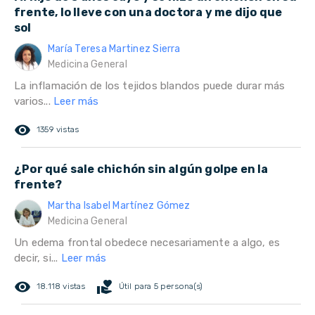
frente, lo lleve con una doctora y me dijo que
sol
María Teresa Martinez Sierra
Medicina General
La inflamación de los tejidos blandos puede durar más
varios...
Leer más
remove_red_eye
1359 vistas
¿Por qué sale chichón sin algún golpe en la
frente?
Martha Isabel Martínez Gómez
Medicina General
Un edema frontal obedece necesariamente a algo, es
decir, si...
Leer más
remove_red_eye
volunteer_activism
18.118 vistas
Útil para 5 persona(s)