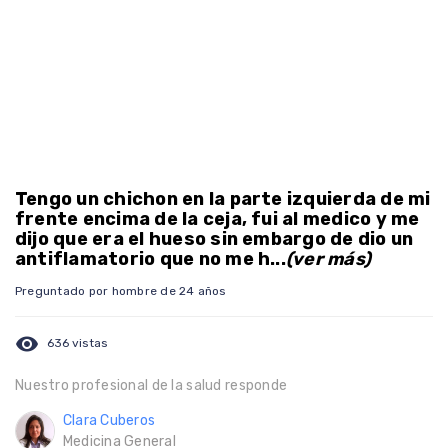
Tengo un chichon en la parte izquierda de mi
frente encima de la ceja, fui al medico y me
dijo que era el hueso sin embargo de dio un
antiflamatorio que no me h...
(ver más)
Preguntado por hombre de 24 años
visibility
636 vistas
Nuestro profesional de la salud responde
Clara Cuberos
Medicina General