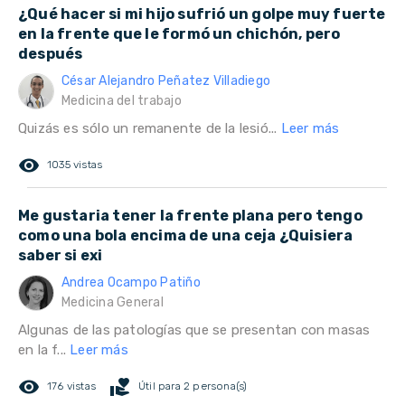
¿Qué hacer si mi hijo sufrió un golpe muy fuerte
en la frente que le formó un chichón, pero
después
César Alejandro Peñatez Villadiego
Medicina del trabajo
Quizás es sólo un remanente de la lesió...
Leer más
remove_red_eye
1035 vistas
Me gustaria tener la frente plana pero tengo
como una bola encima de una ceja ¿Quisiera
saber si exi
Andrea Ocampo Patiño
Medicina General
Algunas de las patologías que se presentan con masas
en la f...
Leer más
remove_red_eye
volunteer_activism
176 vistas
Útil para 2 persona(s)