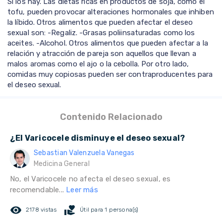
Sí los hay. Las dietas ricas en productos de soja, como el
tofu, pueden provocar alteraciones hormonales que inhiben
la líbido. Otros alimentos que pueden afectar el deseo
sexual son: -Regaliz. -Grasas poliinsaturadas como los
aceites. -Alcohol. Otros alimentos que pueden afectar a la
relación y atracción de pareja son aquellos que llevan a
malos aromas como el ajo o la cebolla. Por otro lado,
comidas muy copiosas pueden ser contraproducentes para
el deseo sexual.
Contenido Relacionado
¿El Varicocele disminuye el deseo sexual?
Sebastian Valenzuela Vanegas
Medicina General
No, el Varicocele no afecta el deseo sexual, es
recomendable...
Leer más
remove_red_eye
volunteer_activism
2178 vistas
Útil para 1 persona(s)