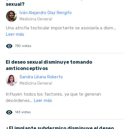
sexual?
Iván Alejandro Díaz Rengifo
Medicina General
Una atrofia testicular importante se asociaría a dism...
Leer más
remove_red_eye
730 vistas
El deseo sexual disminuye tomando
amticonceptivos
Sandra Liliana Roberto
Medicina General
Influyen todos los factores, ya que te generan
desórdenes...
Leer más
remove_red_eye
143 vistas
¿El implante subdermico disminuye el deseo