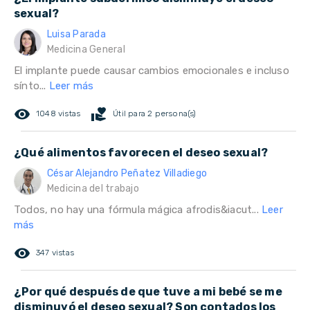
sexual?
Luisa Parada
Medicina General
El implante puede causar cambios emocionales e incluso
sínto...
Leer más
remove_red_eye
volunteer_activism
1048 vistas
Útil para 2 persona(s)
¿Qué alimentos favorecen el deseo sexual?
César Alejandro Peñatez Villadiego
Medicina del trabajo
Todos, no hay una fórmula mágica afrodis&iacut...
Leer
más
remove_red_eye
347 vistas
¿Por qué después de que tuve a mi bebé se me
disminuyó el deseo sexual? Son contados los