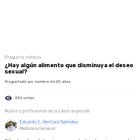
Pregunta médica
¿Hay algún alimento que disminuya el deseo
sexual?
Preguntado por hombre de 25 años
visibility
350 vistas
Nuestro profesional de la salud responde
Eduardo E. Ventura Semidey
Medicina General