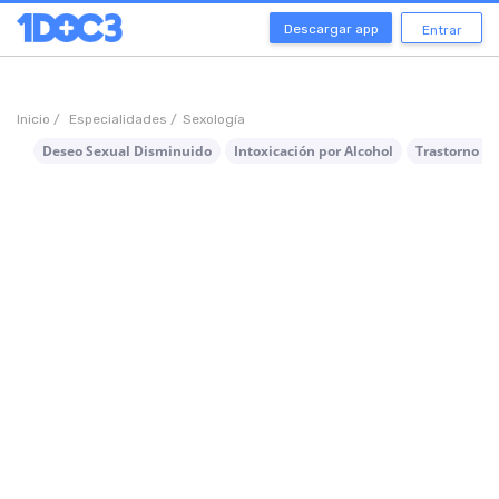
Descargar app
Entrar
Inicio /
Especialidades /
Sexología
Deseo Sexual Disminuido
Intoxicación por Alcohol
Trastorno po