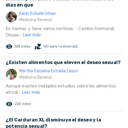
días en que
Karin Schulle Urhan
Medicina General
Es normal, y tiene varios motivos: - Cambio hormonal:
Despu...
Leer más
remove_red_eye
volunteer_activism
533 vistas
Útil para 1 persona(s)
¿Existen alimentos que eleven el deseo sexual?
Martha Catalina Estrada Lasso
Medicina General
Aunque existen múltiples estudios sobre los alimentos
afrodi...
Leer más
remove_red_eye
225 vistas
¿El Carduran XL disminuye el deseo y la
potencia sexual?