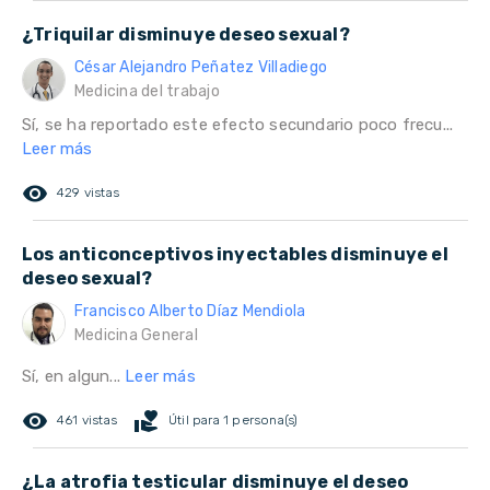
¿Triquilar disminuye deseo sexual?
César Alejandro Peñatez Villadiego
Medicina del trabajo
Sí, se ha reportado este efecto secundario poco frecu...
Leer más
remove_red_eye
429 vistas
Los anticonceptivos inyectables disminuye el
deseo sexual?
Francisco Alberto Díaz Mendiola
Medicina General
Sí, en algun...
Leer más
remove_red_eye
volunteer_activism
461 vistas
Útil para 1 persona(s)
¿La atrofia testicular disminuye el deseo