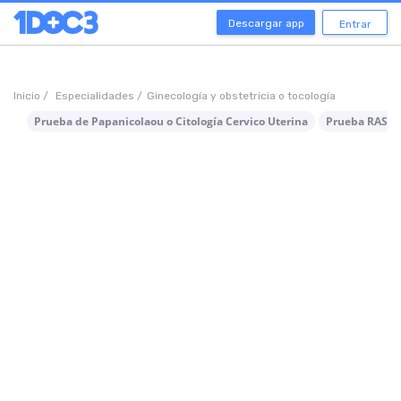
Descargar app
Entrar
Inicio /
Especialidades /
Ginecología y obstetricia o tocología
Prueba de Papanicolaou o Citología Cervico Uterina
Prueba RAST (