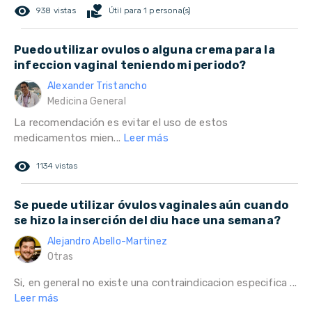
remove_red_eye
volunteer_activism
938 vistas
Útil para 1 persona(s)
Puedo utilizar ovulos o alguna crema para la
infeccion vaginal teniendo mi periodo?
Alexander Tristancho
Medicina General
La recomendación es evitar el uso de estos
medicamentos mien...
Leer más
remove_red_eye
1134 vistas
Se puede utilizar óvulos vaginales aún cuando
se hizo la inserción del diu hace una semana?
Alejandro Abello-Martinez
Otras
Si, en general no existe una contraindicacion especifica ...
Leer más