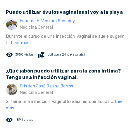
Puedo utilizar óvulos vaginales si voy a la playa
Eduardo E. Ventura Semidey
Medicina General
Durante el curso de una infección vaginal se suele sugerir
l...
Leer más
remove_red_eye
volunteer_activism
3950 vistas
Útil para 24 persona(s)
¿Qué jabón puedo utilizar para la zona íntima?
Tengo una infección vaginal.
Cristian José Ospino Barros
Medicina General
Si tiene una infección vaginal lo ideal es que acuda ...
Leer
más
remove_red_eye
1891 vistas