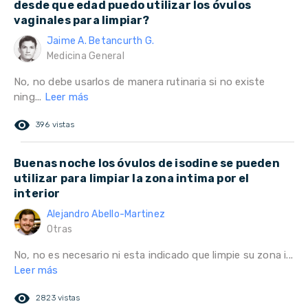
desde que edad puedo utilizar los óvulos
vaginales para limpiar?
Jaime A. Betancurth G.
Medicina General
No, no debe usarlos de manera rutinaria si no existe
ning...
Leer más
remove_red_eye
396 vistas
Buenas noche los óvulos de isodine se pueden
utilizar para limpiar la zona intima por el
interior
Alejandro Abello-Martinez
Otras
No, no es necesario ni esta indicado que limpie su zona i...
Leer más
remove_red_eye
2823 vistas