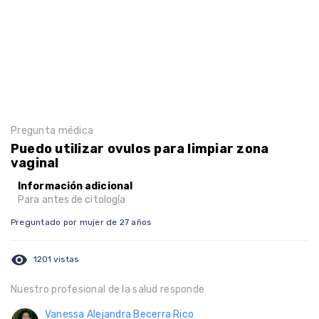
Pregunta médica
Puedo utilizar ovulos para limpiar zona
vaginal
Información adicional
Para antes de citología
Preguntado por mujer de 27 años
visibility
1201 vistas
Nuestro profesional de la salud responde
Vanessa Alejandra Becerra Rico