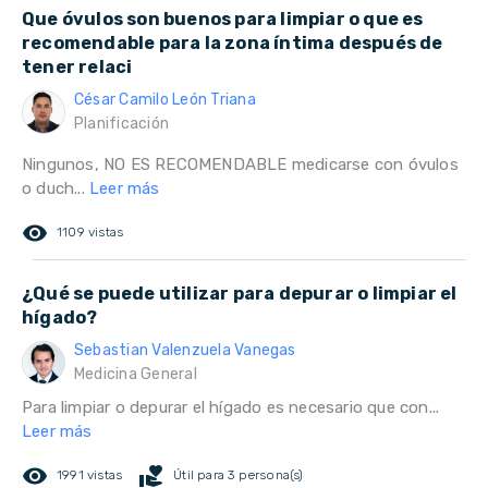
Que óvulos son buenos para limpiar o que es
recomendable para la zona íntima después de
tener relaci
César Camilo León Triana
Planificación
Ningunos, NO ES RECOMENDABLE medicarse con óvulos
o duch...
Leer más
remove_red_eye
1109 vistas
¿Qué se puede utilizar para depurar o limpiar el
hígado?
Sebastian Valenzuela Vanegas
Medicina General
Para limpiar o depurar el hígado es necesario que con...
Leer más
remove_red_eye
volunteer_activism
1991 vistas
Útil para 3 persona(s)