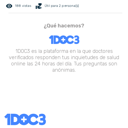
remove_red_eye
volunteer_activism
188 vistas
Útil para 2 persona(s)
¿Qué hacemos?
1DOC3 es la plataforma en la que doctores
verificados responden tus inquietudes de salud
online las 24 horas del día. Tus preguntas son
anónimas.