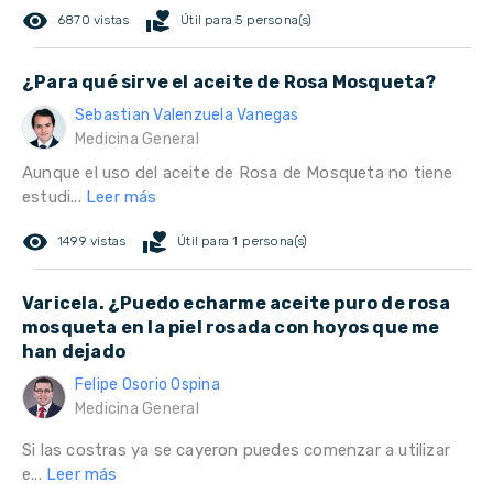
remove_red_eye
volunteer_activism
6870 vistas
Útil para 5 persona(s)
¿Para qué sirve el aceite de Rosa Mosqueta?
Sebastian Valenzuela Vanegas
Medicina General
Aunque el uso del aceite de Rosa de Mosqueta no tiene
estudi...
Leer más
remove_red_eye
volunteer_activism
1499 vistas
Útil para 1 persona(s)
Varicela. ¿Puedo echarme aceite puro de rosa
mosqueta en la piel rosada con hoyos que me
han dejado
Felipe Osorio Ospina
Medicina General
Si las costras ya se cayeron puedes comenzar a utilizar
e...
Leer más