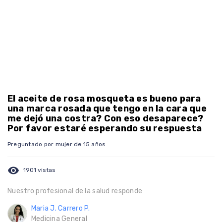
El aceite de rosa mosqueta es bueno para
una marca rosada que tengo en la cara que
me dejó una costra? Con eso desaparece?
Por favor estaré esperando su respuesta
Preguntado por mujer de 15 años
visibility
1901 vistas
Nuestro profesional de la salud responde
Maria J. Carrero P.
Medicina General