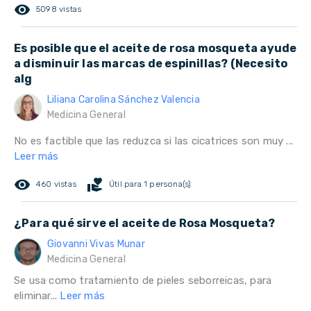
remove_red_eye
5098 vistas
Es posible que el aceite de rosa mosqueta ayude
a disminuir las marcas de espinillas? (Necesito
alg
Liliana Carolina Sánchez Valencia
Medicina General
No es factible que las reduzca si las cicatrices son muy ...
Leer más
remove_red_eye
volunteer_activism
460 vistas
Útil para 1 persona(s)
¿Para qué sirve el aceite de Rosa Mosqueta?
Giovanni Vivas Munar
Medicina General
Se usa como tratamiento de pieles seborreicas, para
eliminar...
Leer más