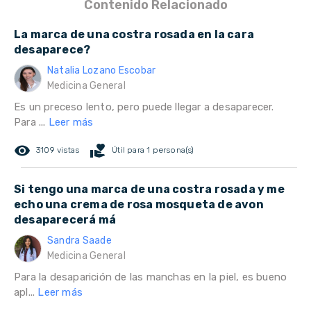
Contenido Relacionado
La marca de una costra rosada en la cara
desaparece?
Natalia Lozano Escobar
Medicina General
Es un preceso lento, pero puede llegar a desaparecer.
Para ...
Leer más
remove_red_eye
volunteer_activism
3109 vistas
Útil para 1 persona(s)
Si tengo una marca de una costra rosada y me
echo una crema de rosa mosqueta de avon
desaparecerá má
Sandra Saade
Medicina General
Para la desaparición de las manchas en la piel, es bueno
apl...
Leer más