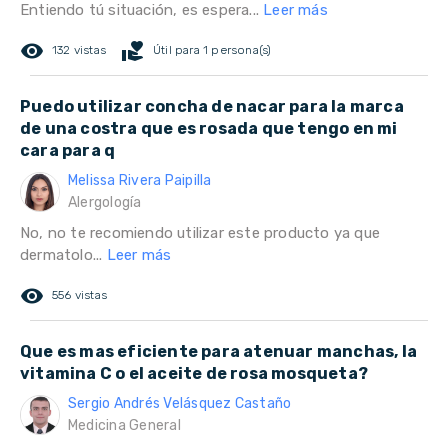
Entiendo tú situación, es espera...
Leer más
remove_red_eye
volunteer_activism
132 vistas
Útil para 1 persona(s)
Puedo utilizar concha de nacar para la marca
de una costra que es rosada que tengo en mi
cara para q
Melissa Rivera Paipilla
Alergología
No, no te recomiendo utilizar este producto ya que
dermatolo...
Leer más
remove_red_eye
556 vistas
Que es mas eficiente para atenuar manchas, la
vitamina C o el aceite de rosa mosqueta?
Sergio Andrés Velásquez Castaño
Medicina General