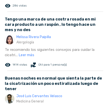
remove_red_eye
286 vistas
Tengo una marca de una costra rosada en mi
cara producto a un raspón , lo tengo hace un
mes y no des
Melissa Rivera Paipilla
Alergología
Te recomiendo los siguientes consejos para cuidar la
cicatri...
Leer más
remove_red_eye
volunteer_activism
1414 vistas
Útil para 1 persona(s)
Buenas noches es normal que sienta la parte de
la cicatrización un poco estiralizada luego de
tener
José Luis Cervantes Velasco
Medicina General