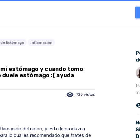
 de Estómago
Inflamación
P
d
 mi estómago y cuando tomo
 duele estómago :( ayuda
P
m
visibility
725 vistas
remove_r
N
nflamación del colon, y esto le produzca
S
para lo cual es recomendado que trates de
D