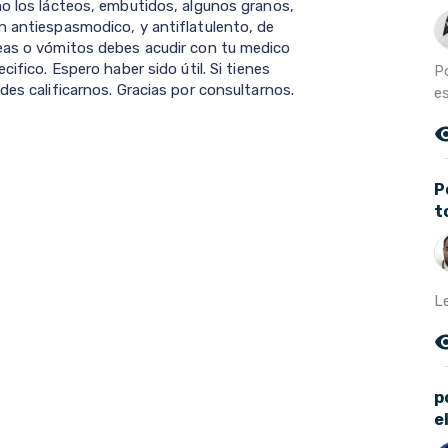
mo los lácteos, embutidos, algunos granos,
n antiespasmodico, y antiflatulento, de
seas o vómitos debes acudir con tu medico
ifico. Espero haber sido útil. Si tienes
P
des calificarnos. Gracias por consultarnos.
es
remove_r
P
t
L
remove_r
p
e