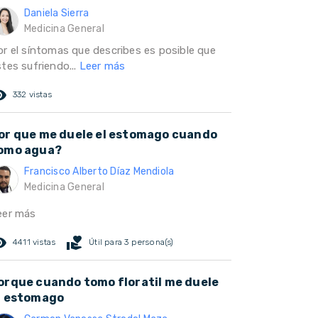
Daniela Sierra
Medicina General
or el síntomas que describes es posible que
tes sufriendo...
Leer más
ed_eye
332 vistas
or que me duele el estomago cuando
omo agua?
Francisco Alberto Díaz Mendiola
Medicina General
eer más
ed_eye
volunteer_activism
4411 vistas
Útil para 3 persona(s)
orque cuando tomo floratil me duele
l estomago