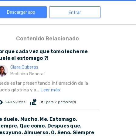
Descargar app
Entrar
Contenido Relacionado
orque cada vez que tomo leche me
uele el estomago ?!
Clara Cuberos
Medicina General
uede estar presentando inflamación de la
ucos gástrica y a...
Leer más
ed_eye
volunteer_activism
2406 vistas
Útil para 2 persona(s)
e duele. Mucho. Me. Estomago.
iempre. Que como. Despues que.
esayuno. Almuerso. O. Seno. Siempre