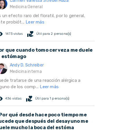
Carmen Vanessa Stredel Maza
Medicina General
 un efecto raro del floratil, por lo general,
te probiót...
Leer más
ed_eye
volunteer_activism
1473 vistas
Útil para 2 persona(s)
or que cuando tomo cerveza me duele
l estómago
Andy D. Schreiber
Medicina interna
uede tratarse de una reacción alérgica a
lguno de los comp...
Leer más
ed_eye
volunteer_activism
436 vistas
Útil para 1 persona(s)
Por qué desde hace poco tiempo me
ucede que después del desayuno me
uele mucho la boca del estóma