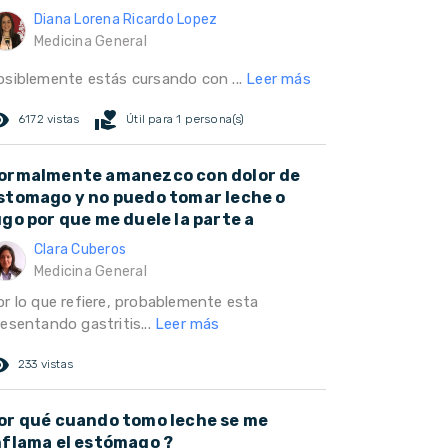
Diana Lorena Ricardo Lopez
Medicina General
osiblemente estás cursando con ...
Leer más
ed_eye
volunteer_activism
6172 vistas
Útil para 1 persona(s)
ormalmente amanezco con dolor de
stomago y no puedo tomar leche o
ugo por que me duele la parte a
Clara Cuberos
Medicina General
or lo que refiere, probablemente esta
resentando gastritis...
Leer más
ed_eye
233 vistas
or qué cuando tomo leche se me
nflama el estómago ?