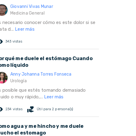
Giovanni Vivas Munar
Medicina General
s necesario conocer cómo es este dolor si se
ata d...
Leer más
ed_eye
343 vistas
orqué me duele el estómago Cuando
omo líquido
Anny Johanna Torres Fonseca
Urología
s posible que estés tomando demasiado
quido o muy rápido,...
Leer más
ed_eye
volunteer_activism
234 vistas
Útil para 2 persona(s)
omo agua y me hincho y me duele
ucho el estomago