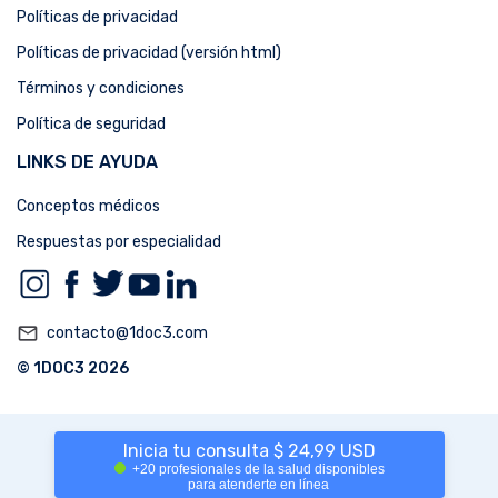
Políticas de privacidad
Políticas de privacidad (versión html)
Términos y condiciones
Política de seguridad
LINKS DE AYUDA
Conceptos médicos
Respuestas por especialidad
mail_outline
contacto@1doc3.com
© 1DOC3 2026
Inicia tu consulta $ 24,99 USD
+20 profesionales de la salud disponibles
para atenderte en línea