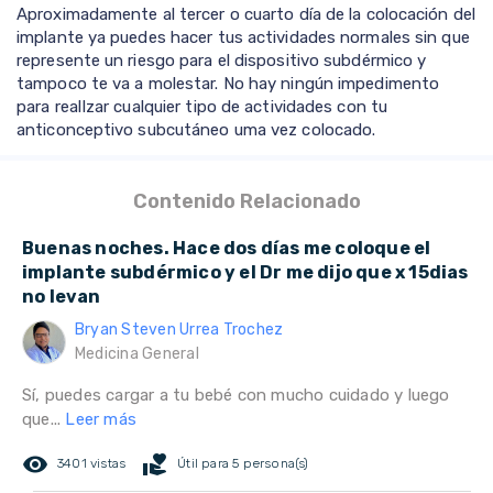
Aproximadamente al tercer o cuarto día de la colocación del
implante ya puedes hacer tus actividades normales sin que
represente un riesgo para el dispositivo subdérmico y
tampoco te va a molestar. No hay ningún impedimento
para realIzar cualquier tipo de actividades con tu
anticonceptivo subcutáneo uma vez colocado.
Contenido Relacionado
Buenas noches. Hace dos días me coloque el
implante subdérmico y el Dr me dijo que x 15dias
no levan
Bryan Steven Urrea Trochez
Medicina General
Sí, puedes cargar a tu bebé con mucho cuidado y luego
que...
Leer más
remove_red_eye
volunteer_activism
3401 vistas
Útil para 5 persona(s)