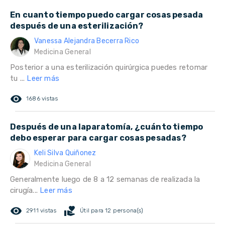
En cuanto tiempo puedo cargar cosas pesada
después de una esterilización?
Vanessa Alejandra Becerra Rico
Medicina General
Posterior a una esterilización quirúrgica puedes retomar
tu ...
Leer más
remove_red_eye
1686 vistas
Después de una laparatomía, ¿cuánto tiempo
debo esperar para cargar cosas pesadas?
Keli Silva Quiñonez
Medicina General
Generalmente luego de 8 a 12 semanas de realizada la
cirugía...
Leer más
remove_red_eye
volunteer_activism
2911 vistas
Útil para 12 persona(s)