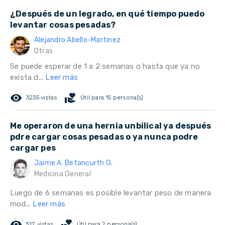
¿Después de un legrado, en qué tiempo puedo
levantar cosas pesadas?
Alejandro Abello-Martinez
Otras
Se puede esperar de 1 a 2 semanas o hasta que ya no
exista d...
Leer más
remove_red_eye
volunteer_activism
3235 vistas
Útil para 15 persona(s)
Me operaron de una hernia unbilical ya después
pdre cargar cosas pesadas o ya nunca podre
cargar pes
Jaime A. Betancurth G.
Medicina General
Luego de 6 semanas es posible levantar peso de manera
mod...
Leer más
remove_red_eye
volunteer_activism
512 vistas
Útil para 2 persona(s)