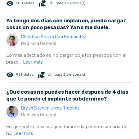
remove_red_eye
volunteer_activism
580 vistas
Útil para 1 persona(s)
Ya tengo dos días con implanon, puedo cargar
cosas un poco pesadas? Ya no me duele.
Christian Ariana Cea Hernandez
Medicina General
Lo más adecuado es no cargar objetos pesados con el
brazo...
Leer más
remove_red_eye
volunteer_activism
961 vistas
Útil para 2 persona(s)
¿Qué cosas no puedes hacer después de 4 días
que te ponen el implante subdermico?
Bryan Steven Urrea Trochez
Medicina General
En general lo ideal es que durante la primera semana no
h...
Leer más