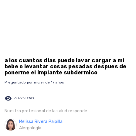
a los cuantos dias puedo lavar cargar a mi
bebe o levantar cosas pesadas despues de
ponerme el implante subdermico
Preguntado por mujer de 17 años
visibility
6877 vistas
Nuestro profesional de la salud responde
Melissa Rivera Paipilla
Alergología