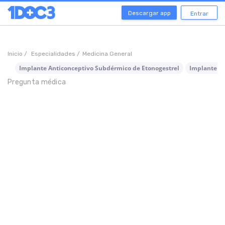
Descargar app
Entrar
Inicio /
Especialidades /
Medicina General
Implante Anticonceptivo Subdérmico de Etonogestrel
Implante An
Pregunta médica