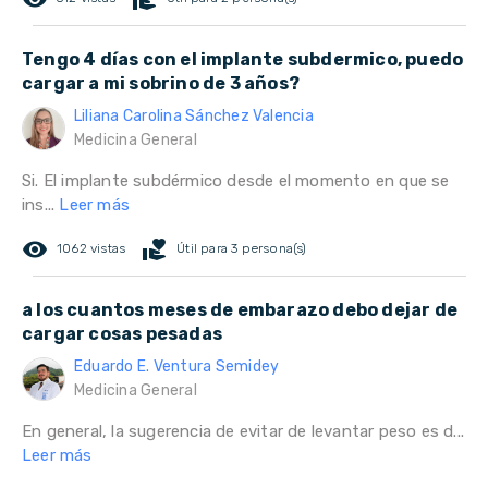
Tengo 4 días con el implante subdermico, puedo
cargar a mi sobrino de 3 años?
Liliana Carolina Sánchez Valencia
Medicina General
Si. El implante subdérmico desde el momento en que se
ins...
Leer más
remove_red_eye
volunteer_activism
1062 vistas
Útil para 3 persona(s)
a los cuantos meses de embarazo debo dejar de
cargar cosas pesadas
Eduardo E. Ventura Semidey
Medicina General
En general, la sugerencia de evitar de levantar peso es d...
Leer más