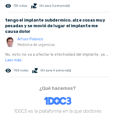
remove_red_eye
volunteer_activism
733 vistas
Útil para 3 persona(s)
tengo el implante subdermico, alze cosas muy
pesadas y se movió de lugar el implante me
causa dolor
Arturo Polanco
Medicina de urgencias
No, esto no va a afectar la efectividad del implante, ya ...
Leer más
remove_red_eye
volunteer_activism
1153 vistas
Útil para 4 persona(s)
¿Qué hacemos?
1DOC3 es la plataforma en la que doctores