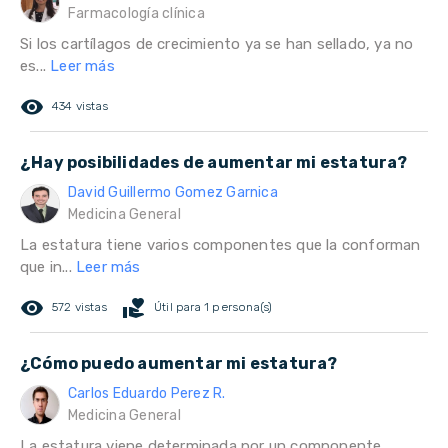
Farmacología clínica
Si los cartílagos de crecimiento ya se han sellado, ya no
es...
Leer más
remove_red_eye
434 vistas
¿Hay posibilidades de aumentar mi estatura?
David Guillermo Gomez Garnica
Medicina General
La estatura tiene varios componentes que la conforman
que in...
Leer más
remove_red_eye
volunteer_activism
572 vistas
Útil para 1 persona(s)
¿Cómo puedo aumentar mi estatura?
Carlos Eduardo Perez R.
Medicina General
La estatura viene determinada por un componente