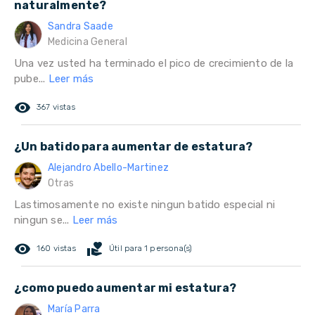
naturalmente?
Sandra Saade
Medicina General
Una vez usted ha terminado el pico de crecimiento de la
pube...
Leer más
remove_red_eye
367 vistas
¿Un batido para aumentar de estatura?
Alejandro Abello-Martinez
Otras
Lastimosamente no existe ningun batido especial ni
ningun se...
Leer más
remove_red_eye
volunteer_activism
160 vistas
Útil para 1 persona(s)
¿como puedo aumentar mi estatura?
María Parra