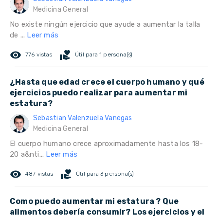
Medicina General
No existe ningún ejercicio que ayude a aumentar la talla
de ...
Leer más
remove_red_eye
volunteer_activism
776 vistas
Útil para 1 persona(s)
¿Hasta que edad crece el cuerpo humano y qué
ejercicios puedo realizar para aumentar mi
estatura?
Sebastian Valenzuela Vanegas
Medicina General
El cuerpo humano crece aproximadamente hasta los 18-
20 a&nti...
Leer más
remove_red_eye
volunteer_activism
487 vistas
Útil para 3 persona(s)
Como puedo aumentar mi estatura ? Que
alimentos debería consumir? Los ejercicios y el