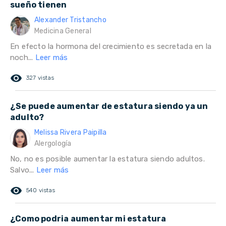
sueño tienen
Alexander Tristancho
Medicina General
En efecto la hormona del crecimiento es secretada en la
noch...
Leer más
remove_red_eye
327 vistas
¿Se puede aumentar de estatura siendo ya un
adulto?
Melissa Rivera Paipilla
Alergología
No, no es posible aumentar la estatura siendo adultos.
Salvo...
Leer más
remove_red_eye
540 vistas
¿Como podria aumentar mi estatura