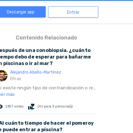
Descargar app
Entrar
Contenido Relacionado
espués de una conobiopsia, ¿cuánto
iempo debo de esperar para bañarme
n piscinas o ir al mar?
Alejandro Abello-Martinez
Otras
 existe ningún tipo de contraindicación o re...
eer más
ed_eye
volunteer_activism
2357 vistas
Útil para 3 persona(s)
Al cuánto tiempo de hacer el pomeroy
e puede entrar a piscina?