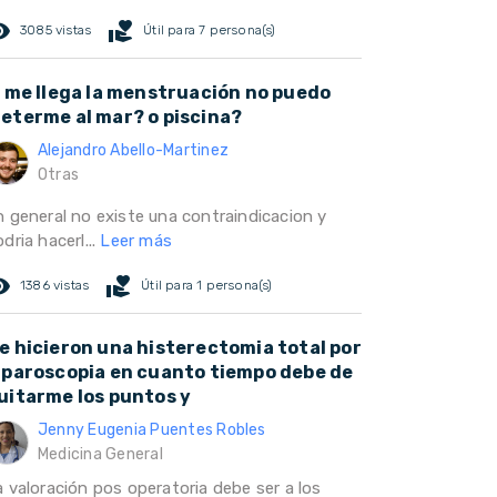
ed_eye
volunteer_activism
3085 vistas
Útil para 7 persona(s)
i me llega la menstruación no puedo
eterme al mar? o piscina?
Alejandro Abello-Martinez
Otras
n general no existe una contraindicacion y
dria hacerl...
Leer más
ed_eye
volunteer_activism
1386 vistas
Útil para 1 persona(s)
e hicieron una histerectomia total por
aparoscopia en cuanto tiempo debe de
uitarme los puntos y
Jenny Eugenia Puentes Robles
Medicina General
a valoración pos operatoria debe ser a los