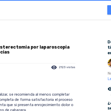
D
isterectomia por laparoscopia
t
acias
e
visibility
2123 vistas
No
L
remove_r
alizar, se recomienda al menos completar
ompleta de forma satisfactoria el proceso
¿
enta que si presenta enrojecimiento dolor o
s
co de cabecera.