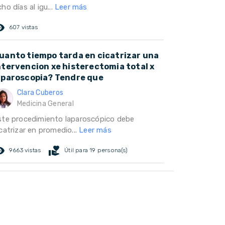
ho días al igu...
Leer más
ed_eye
607 vistas
uanto tiempo tarda en cicatrizar una
ntervencion xe histerectomia total x
aparoscopia? Tendre que
Clara Cuberos
Medicina General
ste procedimiento laparoscópico debe
catrizar en promedio...
Leer más
ed_eye
volunteer_activism
9663 vistas
Útil para 19 persona(s)