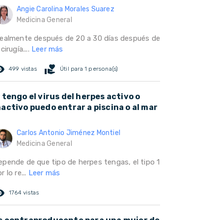
Angie Carolina Morales Suarez
Medicina General
dealmente después de 20 a 30 días después de
 cirugía....
Leer más
ed_eye
volunteer_activism
499 vistas
Útil para 1 persona(s)
i tengo el virus del herpes activo o
nactivo puedo entrar a piscina o al mar
Carlos Antonio Jiménez Montiel
Medicina General
epende de que tipo de herpes tengas, el tipo 1
r lo re...
Leer más
ed_eye
1764 vistas