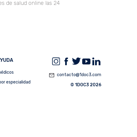
s de salud online las 24
AYUDA
édicos
mail_outline
contacto@1doc3.com
or especialidad
© 1DOC3 2026