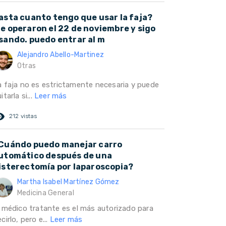
asta cuanto tengo que usar la faja?
e operaron el 22 de noviembre y sigo
sando. puedo entrar al m
Alejandro Abello-Martinez
Otras
a faja no es estrictamente necesaria y puede
itarla si...
Leer más
ed_eye
212 vistas
Cuándo puedo manejar carro
utomático después de una
isterectomía por laparoscopia?
Martha Isabel Martínez Gómez
Medicina General
l médico tratante es el más autorizado para
cirlo, pero e...
Leer más