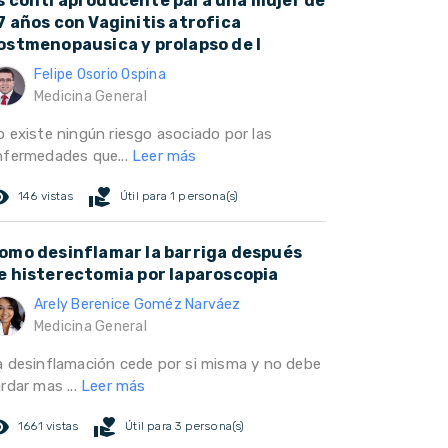
s contraproducente para una mujer de
7 años con Vaginitis atrofica
ostmenopausica y prolapso de l
Felipe Osorio Ospina
Medicina General
o existe ningún riesgo asociado por las
nfermedades que...
Leer más
ed_eye
volunteer_activism
146 vistas
Útil para 1 persona(s)
omo desinflamar la barriga después
e histerectomia por laparoscopia
Arely Berenice Goméz Narváez
Medicina General
a desinflamación cede por si misma y no debe
rdar mas ...
Leer más
ed_eye
volunteer_activism
1661 vistas
Útil para 3 persona(s)