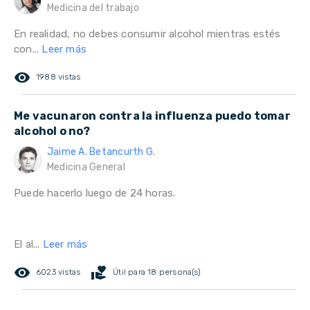
Medicina del trabajo
En realidad, no debes consumir alcohol mientras estés
con...
Leer más
remove_red_eye
1988 vistas
Me vacunaron contra la influenza puedo tomar
alcohol o no?
Jaime A. Betancurth G.
Medicina General
Puede hacerlo luego de 24 horas.
El al...
Leer más
remove_red_eye
volunteer_activism
6023 vistas
Útil para 18 persona(s)