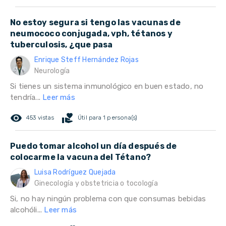
No estoy segura si tengo las vacunas de
neumococo conjugada, vph, tétanos y
tuberculosis, ¿que pasa
Enrique Steff Hernández Rojas
Neurología
Si tienes un sistema inmunológico en buen estado, no
tendría...
Leer más
remove_red_eye
volunteer_activism
453 vistas
Útil para 1 persona(s)
Puedo tomar alcohol un día después de
colocarme la vacuna del Tétano?
Luisa Rodríguez Quejada
Ginecología y obstetricia o tocología
Si, no hay ningún problema con que consumas bebidas
alcohóli...
Leer más