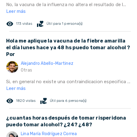
No, la vacuna de la influenza no altera el resultado de l...
Leer más
remove_red_eye
volunteer_activism
173 vistas
Útil para 1 persona(s)
Hola me aplique la vacuna de la fiebre amarilla
el día lunes hace ya 48 hs puedo tomar alcohol ?
Por
Alejandro Abello-Martinez
Otras
Si, en general no existe una contraindicacion especifica ...
Leer más
remove_red_eye
volunteer_activism
1820 vistas
Útil para 6 persona(s)
¿cuantas horas después de tomar risperidona
puedo tomar alcohol? ¿24? ¿48?
Lina María Rodríguez Correa