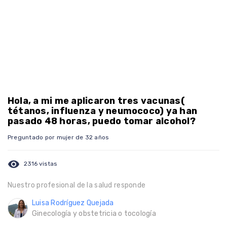
Hola, a mi me aplicaron tres vacunas(
tétanos, influenza y neumococo) ya han
pasado 48 horas, puedo tomar alcohol?
Preguntado por mujer de 32 años
visibility
2316 vistas
Nuestro profesional de la salud responde
Luisa Rodríguez Quejada
Ginecología y obstetricia o tocología