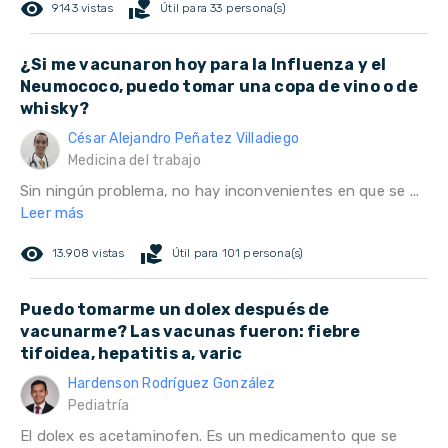
remove_red_eye
volunteer_activism
9143 vistas
Útil para 33 persona(s)
¿Si me vacunaron hoy para la Influenza y el
Neumococo, puedo tomar una copa de vino o de
whisky?
César Alejandro Peñatez Villadiego
Medicina del trabajo
Sin ningún problema, no hay inconvenientes en que se ...
Leer más
remove_red_eye
volunteer_activism
13.908 vistas
Útil para 101 persona(s)
Puedo tomarme un dolex después de
vacunarme? Las vacunas fueron: fiebre
tifoidea, hepatitis a, varic
Hardenson Rodríguez González
Pediatría
El dolex es acetaminofen. Es un medicamento que se