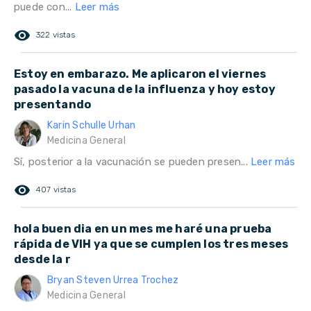
puede con...
Leer más
remove_red_eye
322 vistas
Estoy en embarazo. Me aplicaron el viernes
pasado la vacuna de la influenza y hoy estoy
presentando
Karin Schulle Urhan
Medicina General
Sí, posterior a la vacunación se pueden presen...
Leer más
remove_red_eye
407 vistas
hola buen dia en un mes me haré una prueba
rápida de VIH ya que se cumplen los tres meses
desde la r
Bryan Steven Urrea Trochez
Medicina General