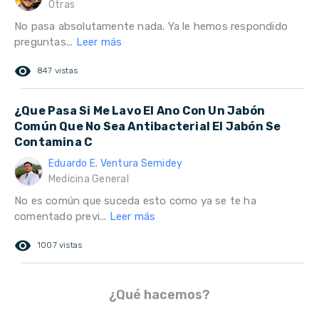
Otras
No pasa absolutamente nada. Ya le hemos respondido
preguntas...
Leer más
remove_red_eye
847 vistas
¿Que Pasa Si Me Lavo El Ano Con Un Jabón
Común Que No Sea Antibacterial El Jabón Se
Contamina C
Eduardo E. Ventura Semidey
Medicina General
No es común que suceda esto como ya se te ha
comentado previ...
Leer más
remove_red_eye
1007 vistas
¿Qué hacemos?