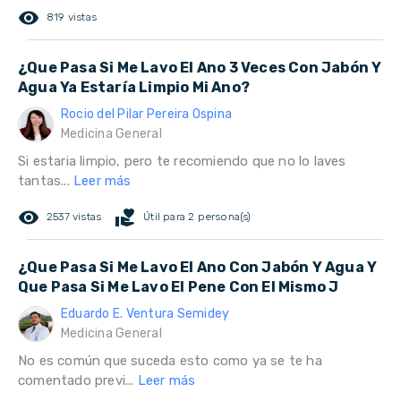
remove_red_eye
819 vistas
¿Que Pasa Si Me Lavo El Ano 3 Veces Con Jabón Y
Agua Ya Estaría Limpio Mi Ano?
Rocio del Pilar Pereira Ospina
Medicina General
Si estaria limpio, pero te recomiendo que no lo laves
tantas...
Leer más
remove_red_eye
volunteer_activism
2537 vistas
Útil para 2 persona(s)
¿Que Pasa Si Me Lavo El Ano Con Jabón Y Agua Y
Que Pasa Si Me Lavo El Pene Con El Mismo J
Eduardo E. Ventura Semidey
Medicina General
No es común que suceda esto como ya se te ha
comentado previ...
Leer más