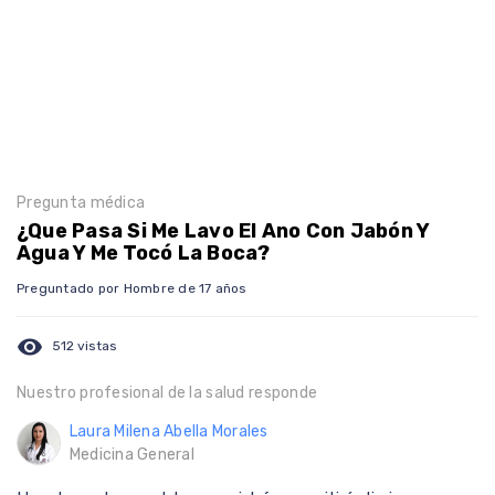
Pregunta médica
¿Que Pasa Si Me Lavo El Ano Con Jabón Y
Agua Y Me Tocó La Boca?
Preguntado por Hombre de 17 años
visibility
512 vistas
Nuestro profesional de la salud responde
Laura Milena Abella Morales
Medicina General