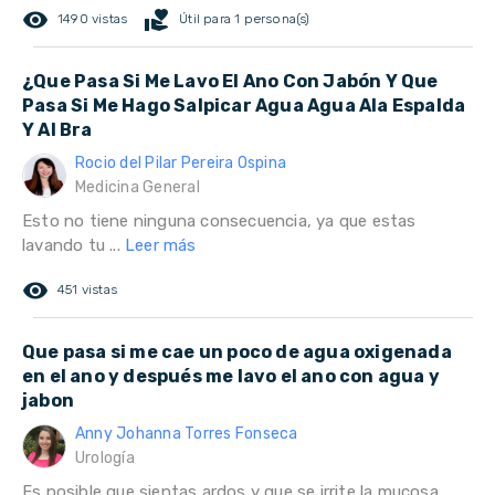
remove_red_eye
volunteer_activism
1490 vistas
Útil para 1 persona(s)
¿Que Pasa Si Me Lavo El Ano Con Jabón Y Que
Pasa Si Me Hago Salpicar Agua Agua Ala Espalda
Y Al Bra
Rocio del Pilar Pereira Ospina
Medicina General
Esto no tiene ninguna consecuencia, ya que estas
lavando tu ...
Leer más
remove_red_eye
451 vistas
Que pasa si me cae un poco de agua oxigenada
en el ano y después me lavo el ano con agua y
jabon
Anny Johanna Torres Fonseca
Urología
Es posible que sientas ardos y que se irrite la mucosa