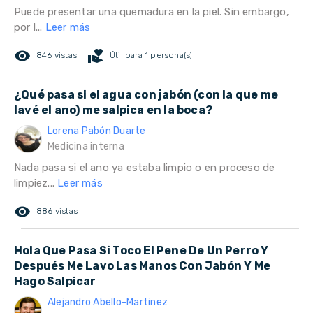
Puede presentar una quemadura en la piel. Sin embargo,
por l...
Leer más
remove_red_eye
volunteer_activism
846 vistas
Útil para 1 persona(s)
¿Qué pasa si el agua con jabón (con la que me
lavé el ano) me salpica en la boca?
Lorena Pabón Duarte
Medicina interna
Nada pasa si el ano ya estaba limpio o en proceso de
limpiez...
Leer más
remove_red_eye
886 vistas
Hola Que Pasa Si Toco El Pene De Un Perro Y
Después Me Lavo Las Manos Con Jabón Y Me
Hago Salpicar
Alejandro Abello-Martinez