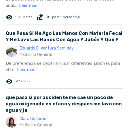
anal....
Leer más
remove_red_eye
volunteer_activism
1015 vistas
Útil para 1 persona(s)
Que Pasa Si Me Ago Las Manos Con Materia Fecal
Y Me Lavo Las Manos Con Agua Y Jabón Y Que P
Eduardo E. Ventura Semidey
Medicina General
De preferencia se deberían usar diferentes jabones para
el b...
Leer más
remove_red_eye
317 vistas
que pasa si por accidente me cae un poco de
agua oxigenada en el ano y después me lavo con
agua y ja
Clara Cuberos
Medicina General