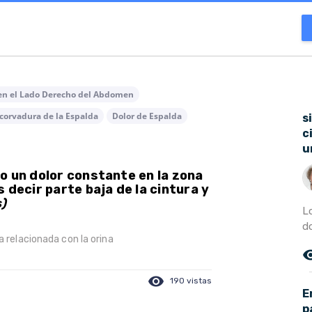
 en el Lado Derecho del Abdomen
corvadura de la Espalda
Dolor de Espalda
s
c
u
o un dolor constante en la zona
 decir parte baja de la cintura y
)
L
do
a relacionada con la orina
remove_r
visibility
190 vistas
E
p