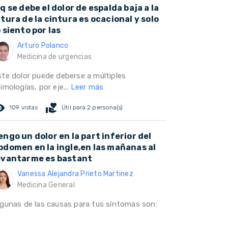
 q se debe el dolor de espalda baja a la
ltura de la cintura es ocacional y solo
o siento por las
Arturo Polanco
Medicina de urgencias
ste dolor puede deberse a múltiples
imologías, por eje...
Leer más
ed_eye
volunteer_activism
109 vistas
Útil para 2 persona(s)
engo un dolor en la part inferior del
bdomen en la ingle,en las mañanas al
evantarme es bastant
Vanessa Alejandra Prieto Martinez
Medicina General
lgunas de las causas para tus síntomas son: