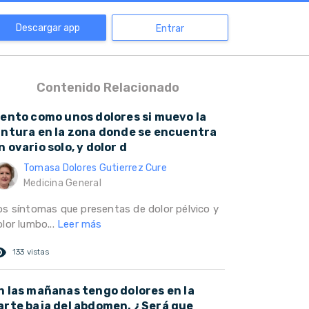
Descargar app
Entrar
Contenido Relacionado
iento como unos dolores si muevo la
intura en la zona donde se encuentra
n ovario solo, y dolor d
Tomasa Dolores Gutierrez Cure
Medicina General
os síntomas que presentas de dolor pélvico y
lor lumbo...
Leer más
ed_eye
133 vistas
n las mañanas tengo dolores en la
arte baja del abdomen. ¿Será que