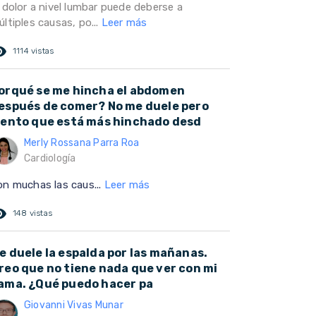
 dolor a nivel lumbar puede deberse a
ltiples causas, po...
Leer más
ed_eye
1114 vistas
orqué se me hincha el abdomen
espués de comer? No me duele pero
iento que está más hinchado desd
Merly Rossana Parra Roa
Cardiología
on muchas las caus...
Leer más
ed_eye
148 vistas
e duele la espalda por las mañanas.
reo que no tiene nada que ver con mi
ama. ¿Qué puedo hacer pa
Giovanni Vivas Munar