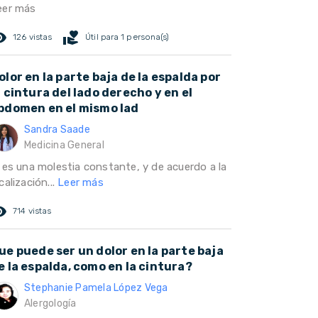
eer más
ed_eye
volunteer_activism
126 vistas
Útil para 1 persona(s)
olor en la parte baja de la espalda por
a cintura del lado derecho y en el
bdomen en el mismo lad
Sandra Saade
Medicina General
i es una molestia constante, y de acuerdo a la
calización...
Leer más
ed_eye
714 vistas
ue puede ser un dolor en la parte baja
e la espalda, como en la cintura?
Stephanie Pamela López Vega
Alergología