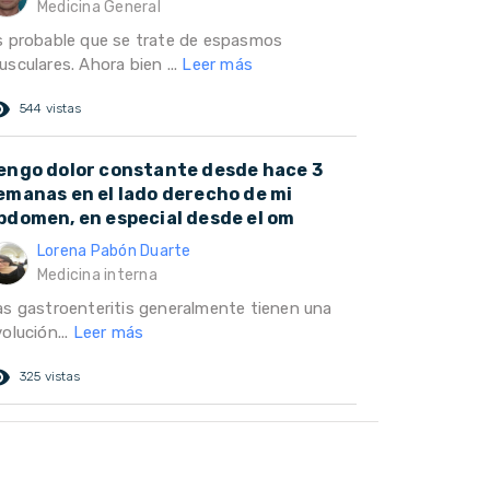
Medicina General
s probable que se trate de espasmos
sculares. Ahora bien ...
Leer más
ed_eye
544 vistas
engo dolor constante desde hace 3
emanas en el lado derecho de mi
bdomen, en especial desde el om
Lorena Pabón Duarte
Medicina interna
as gastroenteritis generalmente tienen una
olución...
Leer más
ed_eye
325 vistas