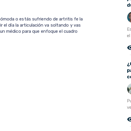
d
moda o estás sufriendo de artritis fe la
 el día la articulación va soltando y vas
E
 un médico para que enfoque el cuadro
el
remove_r
¿
p
c
P
ve
remove_r