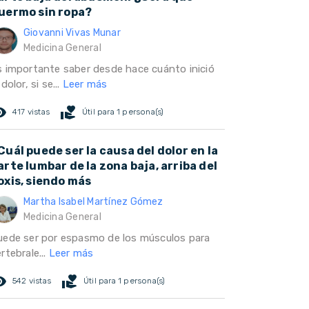
uermo sin ropa?
Giovanni Vivas Munar
Medicina General
s importante saber desde hace cuánto inició
 dolor, si se...
Leer más
ed_eye
volunteer_activism
417 vistas
Útil para 1 persona(s)
Cuál puede ser la causa del dolor en la
arte lumbar de la zona baja, arriba del
oxis, siendo más
Martha Isabel Martínez Gómez
Medicina General
uede ser por espasmo de los músculos para
rtebrale...
Leer más
ed_eye
volunteer_activism
542 vistas
Útil para 1 persona(s)