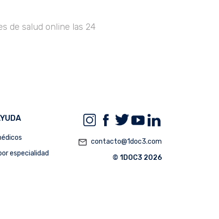
s de salud online las 24
AYUDA
édicos
mail_outline
contacto@1doc3.com
or especialidad
© 1DOC3 2026