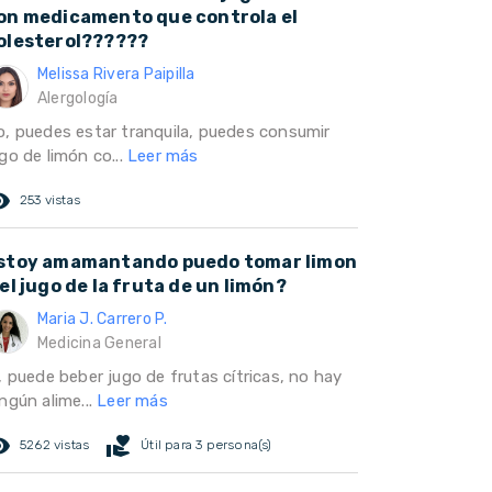
on medicamento que controla el
olesterol??????
Melissa Rivera Paipilla
Alergología
o, puedes estar tranquila, puedes consumir
go de limón co...
Leer más
ed_eye
253 vistas
stoy amamantando puedo tomar limon
 el jugo de la fruta de un limón?
Maria J. Carrero P.
Medicina General
, puede beber jugo de frutas cítricas, no hay
ngún alime...
Leer más
ed_eye
volunteer_activism
5262 vistas
Útil para 3 persona(s)