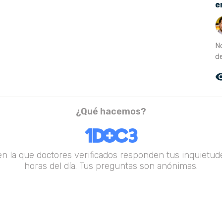
e
N
de
remove_r
¿Qué hacemos?
en la que doctores verificados responden tus inquietude
horas del día. Tus preguntas son anónimas.