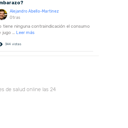
mbarazo?
Alejandro Abello-Martinez
Otras
o tiene ninguna contraindicación el consumo
 jugo ...
Leer más
ed_eye
344 vistas
s de salud online las 24