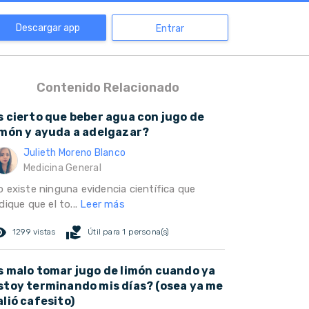
Descargar app
Entrar
Contenido Relacionado
s cierto que beber agua con jugo de
imón y ayuda a adelgazar?
Julieth Moreno Blanco
Medicina General
o existe ninguna evidencia científica que
dique que el to...
Leer más
ed_eye
volunteer_activism
1299 vistas
Útil para 1 persona(s)
s malo tomar jugo de limón cuando ya
stoy terminando mis días? (osea ya me
alió cafesito)