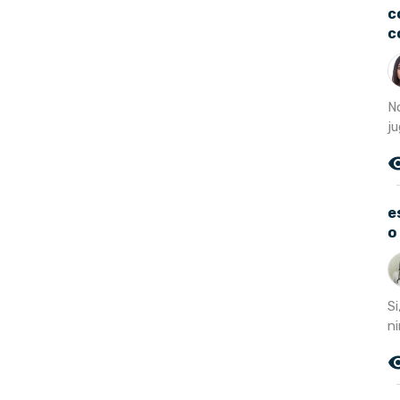
c
c
N
ju
remove_r
e
o
Si
ni
remove_r