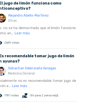
El jugo de limón funciona como
nticonceptivo?
Alejandro Abello-Martinez
Otras
o, no se ha demostrado que el limón funcione
omo an...
Leer más
ed_eye
2659 vistas
Es recomendable tomar jugo de limón
n ayunas?
Sebastian Valenzuela Vanegas
Medicina General
nicialmente no es recomendable tomar jugo de
món e...
Leer más
ed_eye
volunteer_activism
1787 vistas
Útil para 2 persona(s)