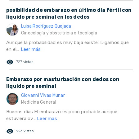
posibilidad de embarazo en último día fértil con
liquido pre seminal en los dedos
Luisa Rodríguez Quejada
Ginecología y obstetricia o tocología
Aunque la probabilidad es muy baja existe. Digamos que
en el...
Leer más
remove_red_eye
727 vistas
Embarazo por masturbación con dedos con
liquido pre seminal
Giovanni Vivas Munar
Medicina General
Buenos días El embarazo es poco probable aunque
estuviera ov...
Leer más
remove_red_eye
923 vistas