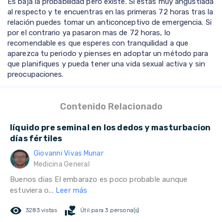
Es baja la probabilidad pero existe. Si estas muy angustiada
al respecto y te encuentras en las primeras 72 horas tras la
relación puedes tomar un anticonceptivo de emergencia. Si
por el contrario ya pasaron mas de 72 horas, lo
recomendable es que esperes con tranquilidad a que
aparezca tu periodo y pienses en adoptar un método para
que planifiques y pueda tener una vida sexual activa y sin
preocupaciones.
Contenido Relacionado
líquido pre seminal en los dedos y masturbacion
días fértiles
Giovanni Vivas Munar
Medicina General
Buenos dias El embarazo es poco probable aunque
estuviera o...
Leer más
remove_red_eye
volunteer_activism
3283 vistas
Útil para 3 persona(s)