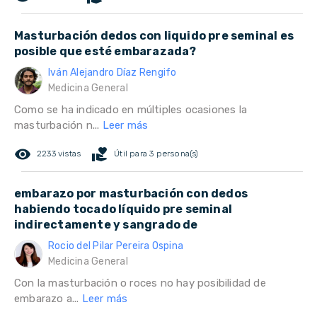
Masturbación dedos con liquido pre seminal es
posible que esté embarazada?
Iván Alejandro Díaz Rengifo
Medicina General
Como se ha indicado en múltiples ocasiones la
masturbación n...
Leer más
remove_red_eye
volunteer_activism
2233 vistas
Útil para 3 persona(s)
embarazo por masturbación con dedos
habiendo tocado líquido pre seminal
indirectamente y sangrado de
Rocio del Pilar Pereira Ospina
Medicina General
Con la masturbación o roces no hay posibilidad de
embarazo a...
Leer más