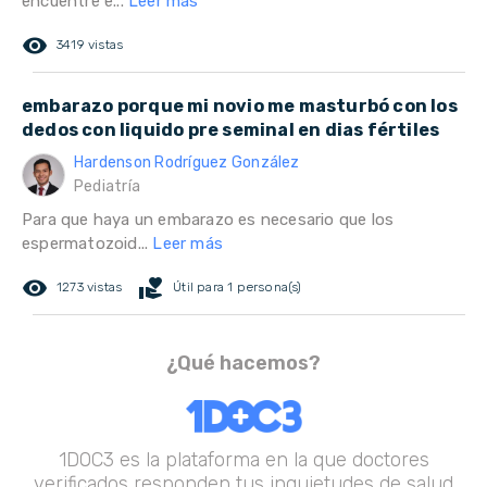
encuentre e...
Leer más
remove_red_eye
3419 vistas
embarazo porque mi novio me masturbó con los
dedos con liquido pre seminal en dias fértiles
Hardenson Rodríguez González
Pediatría
Para que haya un embarazo es necesario que los
espermatozoid...
Leer más
remove_red_eye
volunteer_activism
1273 vistas
Útil para 1 persona(s)
¿Qué hacemos?
1DOC3 es la plataforma en la que doctores
verificados responden tus inquietudes de salud