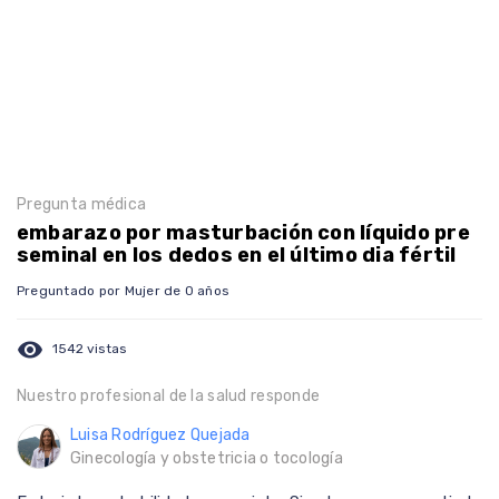
Pregunta médica
embarazo por masturbación con líquido pre
seminal en los dedos en el último dia fértil
Preguntado por Mujer de 0 años
visibility
1542 vistas
Nuestro profesional de la salud responde
Luisa Rodríguez Quejada
Ginecología y obstetricia o tocología