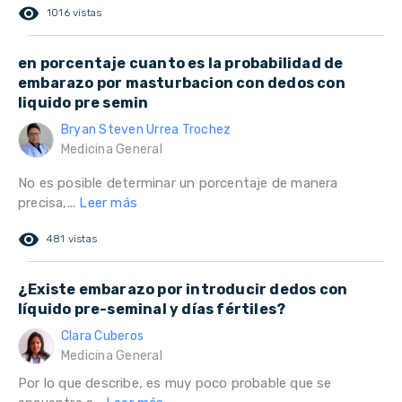
remove_red_eye
1016 vistas
en porcentaje cuanto es la probabilidad de
embarazo por masturbacion con dedos con
liquido pre semin
Bryan Steven Urrea Trochez
Medicina General
No es posible determinar un porcentaje de manera
precisa,...
Leer más
remove_red_eye
481 vistas
¿Existe embarazo por introducir dedos con
líquido pre-seminal y días fértiles?
Clara Cuberos
Medicina General
Por lo que describe, es muy poco probable que se