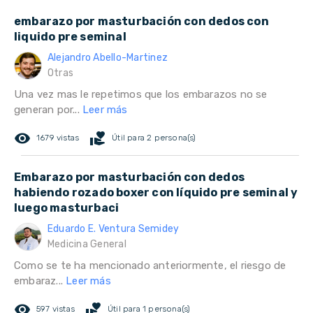
embarazo por masturbación con dedos con
liquido pre seminal
Alejandro Abello-Martinez
Otras
Una vez mas le repetimos que los embarazos no se
generan por...
Leer más
remove_red_eye
volunteer_activism
1679 vistas
Útil para 2 persona(s)
Embarazo por masturbación con dedos
habiendo rozado boxer con líquido pre seminal y
luego masturbaci
Eduardo E. Ventura Semidey
Medicina General
Como se te ha mencionado anteriormente, el riesgo de
embaraz...
Leer más
remove_red_eye
volunteer_activism
597 vistas
Útil para 1 persona(s)