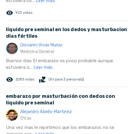
estuviera ov...
Leer más
remove_red_eye
923 vistas
líquido pre seminal en los dedos y masturbacion
días fértiles
Giovanni Vivas Munar
Medicina General
Buenos dias El embarazo es poco probable aunque
estuviera o...
Leer más
remove_red_eye
volunteer_activism
3283 vistas
Útil para 3 persona(s)
embarazo por masturbación con dedos con
liquido pre seminal
Alejandro Abello-Martinez
Otras
Una vez mas le repetimos que los embarazos no se