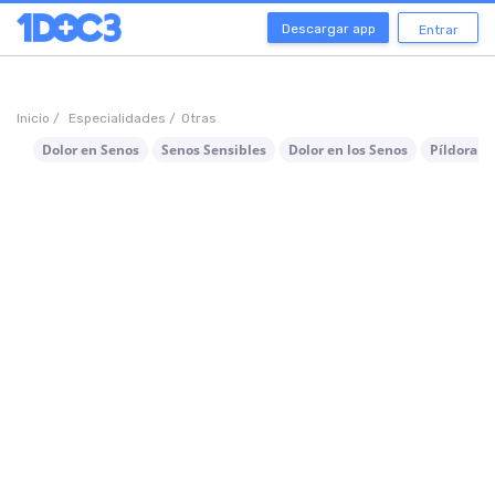
Descargar app
Entrar
Inicio /
Especialidades /
Otras
Dolor en Senos
Senos Sensibles
Dolor en los Senos
Píldora d