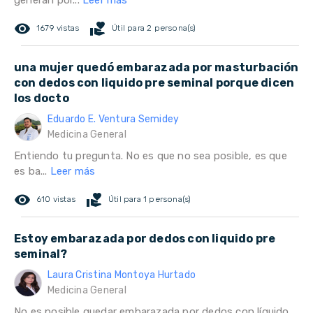
generan por...
Leer más
remove_red_eye
volunteer_activism
1679 vistas
Útil para 2 persona(s)
una mujer quedó embarazada por masturbación
con dedos con liquido pre seminal porque dicen
los docto
Eduardo E. Ventura Semidey
Medicina General
Entiendo tu pregunta. No es que no sea posible, es que
es ba...
Leer más
remove_red_eye
volunteer_activism
610 vistas
Útil para 1 persona(s)
Estoy embarazada por dedos con liquido pre
seminal?
Laura Cristina Montoya Hurtado
Medicina General
No es posible quedar embarazada por dedos con líquido