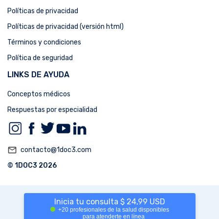
Políticas de privacidad
Políticas de privacidad (versión html)
Términos y condiciones
Política de seguridad
LINKS DE AYUDA
Conceptos médicos
Respuestas por especialidad
mail_outline
contacto@1doc3.com
© 1DOC3 2026
Inicia tu consulta $ 24,99 USD
+20 profesionales de la salud disponibles
para atenderte en línea