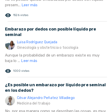
presem...
Leer más
remove_red_eye
1526 vistas
Embarazo por dedos con posible líquido pre
seminal
Luisa Rodríguez Quejada
Ginecología y obstetricia o tocología
Aunque la probabilidad de un embarazo existe es muy
baja lo ...
Leer más
remove_red_eye
1000 vistas
¿Es posible un embarazo por líquido pre seminal
en los dedos?
César Alejandro Peñatez Villadiego
Medicina del trabajo
No, por esa manera como se describen las cosas, es muy