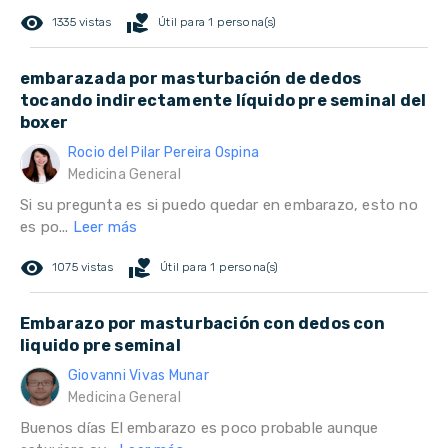
remove_red_eye
volunteer_activism
1335 vistas
Útil para 1 persona(s)
embarazada por masturbación de dedos
tocando indirectamente líquido pre seminal del
boxer
Rocio del Pilar Pereira Ospina
Medicina General
Si su pregunta es si puedo quedar en embarazo, esto no
es po...
Leer más
remove_red_eye
volunteer_activism
1075 vistas
Útil para 1 persona(s)
Embarazo por masturbación con dedos con
liquido pre seminal
Giovanni Vivas Munar
Medicina General
Buenos días El embarazo es poco probable aunque