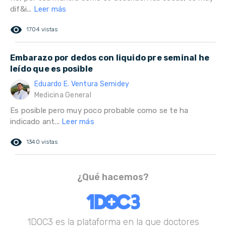
dif&i...
Leer más
remove_red_eye
1704 vistas
Embarazo por dedos con liquido pre seminal he
leído que es posible
Eduardo E. Ventura Semidey
Medicina General
Es posible pero muy poco probable como se te ha
indicado ant...
Leer más
remove_red_eye
1340 vistas
¿Qué hacemos?
1DOC3 es la plataforma en la que doctores