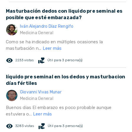
Masturbación dedos con liquido pre seminal es
posible que esté embarazada?
Iván Alejandro Díaz Rengifo
Medicina General
Como se ha indicado en múltiples ocasiones la
masturbación n...
Leer más
remove_red_eye
volunteer_activism
2233 vistas
Útil para 3 persona(s)
líquido pre seminal en los dedos y masturbacion
días fértiles
Giovanni Vivas Munar
Medicina General
Buenos dias El embarazo es poco probable aunque
estuviera o...
Leer más
remove_red_eye
volunteer_activism
3283 vistas
Útil para 3 persona(s)