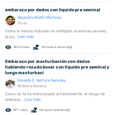
embarazo por dedos con liquido pre seminal
Alejandro Abello-Martinez
Otras
Como le hemos indicado en múltiples ocasiones previas,
la po...
Leer más
remove_red_eye
volunteer_activism
3423 vistas
Útil para 6 persona(s)
Embarazo por masturbación con dedos
habiendo rozado boxer con líquido pre seminal y
luego masturbaci
Eduardo E. Ventura Semidey
Medicina General
Como se te ha mencionado anteriormente, el riesgo de
embaraz...
Leer más
remove_red_eye
volunteer_activism
597 vistas
Útil para 1 persona(s)