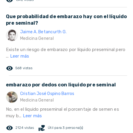
remove_red_eye
Que probabilidad de embarazo hay con el líquido
pre seminal?
Jaime A. Betancurth G.
Medicina General
Existe un riesgo de embarazo por líquido preseminal pero
...
Leer más
remove_red_eye
568 vistas
embarazo por dedos con liquido pre seminal
Cristian José Ospino Barros
Medicina General
No, en el liquido preseminal el porcentaje de semen es
muy b...
Leer más
remove_red_eye
volunteer_activism
2124 vistas
Útil para 3 persona(s)