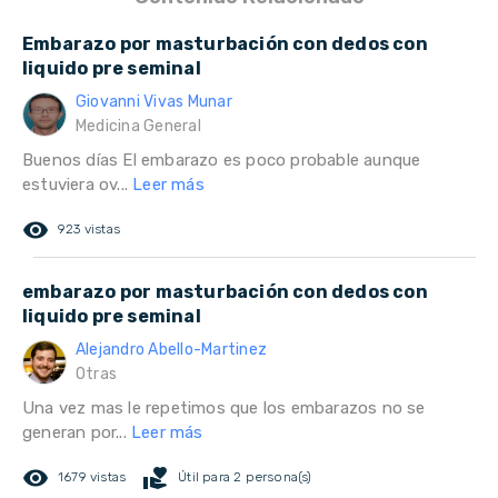
Embarazo por masturbación con dedos con
liquido pre seminal
Giovanni Vivas Munar
Medicina General
Buenos días El embarazo es poco probable aunque
estuviera ov...
Leer más
remove_red_eye
923 vistas
embarazo por masturbación con dedos con
liquido pre seminal
Alejandro Abello-Martinez
Otras
Una vez mas le repetimos que los embarazos no se
generan por...
Leer más
remove_red_eye
volunteer_activism
1679 vistas
Útil para 2 persona(s)