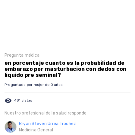
Pregunta médica
en porcentaje cuanto es la probabilidad de
embarazo por masturbacion con dedos con
liquido pre seminal?
Preguntado por mujer de 0 años
visibility
481 vistas
Nuestro profesional de la salud responde
Bryan Steven Urrea Trochez
Medicina General