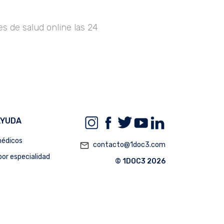
s de salud online las 24
AYUDA
édicos
mail_outline
contacto@1doc3.com
or especialidad
© 1DOC3 2026