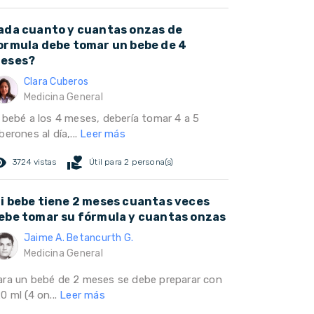
ada cuanto y cuantas onzas de
ormula debe tomar un bebe de 4
eses?
Clara Cuberos
Medicina General
l bebé a los 4 meses, debería tomar 4 a 5
berones al día,...
Leer más
ed_eye
volunteer_activism
3724 vistas
Útil para 2 persona(s)
i bebe tiene 2 meses cuantas veces
ebe tomar su fórmula y cuantas onzas
Jaime A. Betancurth G.
Medicina General
ara un bebé de 2 meses se debe preparar con
0 ml (4 on...
Leer más