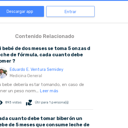
Descargar app
Entrar
Contenido Relacionado
i bebé de dos meses se toma 5 onzas d
eche de fórmula, cada cuanto debe
omer ?
Eduardo E. Ventura Semidey
Medicina General
u bebe debería estar tomando, en caso de
ener un peso norm...
Leer más
ed_eye
volunteer_activism
893 vistas
Útil para 1 persona(s)
ada cuanto debe tomar biberón un
ebe de 5 meses que consume leche de