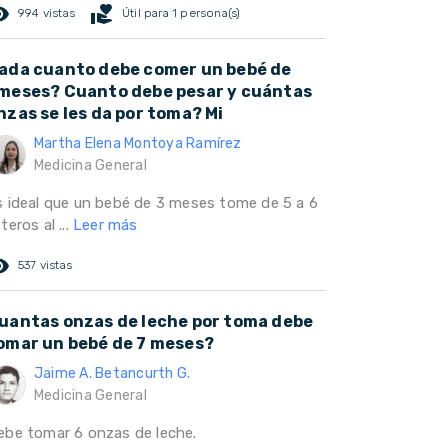
ed_eye
volunteer_activism
994 vistas
Útil para 1 persona(s)
ada cuanto debe comer un bebé de
meses? Cuanto debe pesar y cuántas
nzas se les da por toma? Mi
Martha Elena Montoya Ramírez
Medicina General
s ideal que un bebé de 3 meses tome de 5 a 6
teros al ...
Leer más
ed_eye
537 vistas
uantas onzas de leche por toma debe
omar un bebé de 7 meses?
Jaime A. Betancurth G.
Medicina General
ebe tomar 6 onzas de leche.