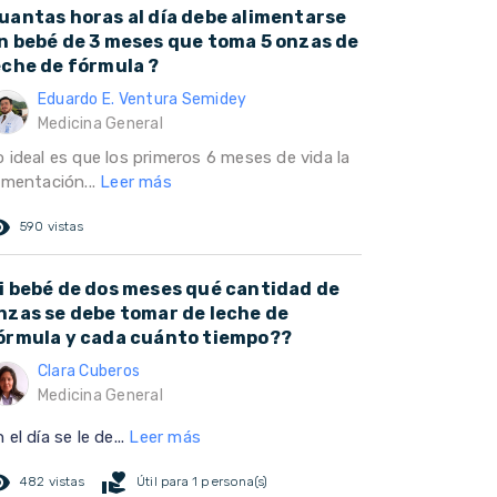
uantas horas al día debe alimentarse
n bebé de 3 meses que toma 5 onzas de
eche de fórmula ?
Eduardo E. Ventura Semidey
Medicina General
o ideal es que los primeros 6 meses de vida la
imentación...
Leer más
ed_eye
590 vistas
i bebé de dos meses qué cantidad de
nzas se debe tomar de leche de
órmula y cada cuánto tiempo??
Clara Cuberos
Medicina General
 el día se le de...
Leer más
ed_eye
volunteer_activism
482 vistas
Útil para 1 persona(s)