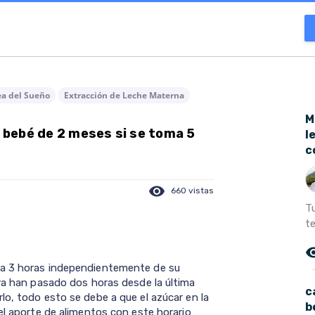
a del Sueño
Extracción de Leche Materna
M
bebé de 2 meses si se toma 5
l
c
visibility
660 vistas
T
t
remove_r
 a 3 horas independientemente de su
 ya han pasado dos horas desde la última
c
lo, todo esto se debe a que el azúcar en la
b
el aporte de alimentos con este horario