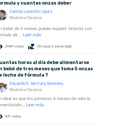
ormula y cuantas onzas deber
Camila Londoño López
Medicina General
n bebé de 5 meses puede requerir teteros con
rmula de ...
Leer más
ed_eye
volunteer_activism
2989 vistas
Útil para 2 persona(s)
uantas horas al día debe alimentarse
n bebé de tres meses que toma 5 onzas
e leche de fórmula ?
Eduardo E. Ventura Semidey
Medicina General
o ideal es que los primeros 6 meses de vida la
imentación...
Leer más
ed_eye
437 vistas