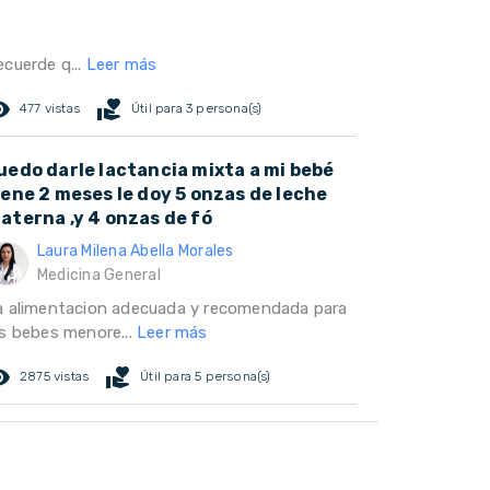
ecuerde q...
Leer más
ed_eye
volunteer_activism
477 vistas
Útil para 3 persona(s)
uedo darle lactancia mixta a mi bebé
iene 2 meses le doy 5 onzas de leche
aterna ,y 4 onzas de fó
Laura Milena Abella Morales
Medicina General
a alimentacion adecuada y recomendada para
os bebes menore...
Leer más
ed_eye
volunteer_activism
2875 vistas
Útil para 5 persona(s)