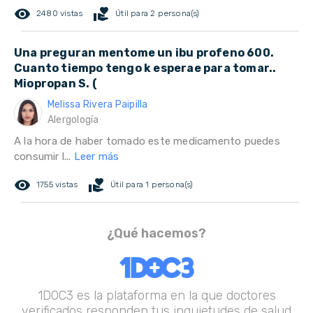
remove_red_eye
volunteer_activism
2480 vistas
Útil para 2 persona(s)
Una preguran mentome un ibu profeno 600.
Cuanto tiempo tengo k esperae para tomar..
Miopropan S. (
Melissa Rivera Paipilla
Alergología
A la hora de haber tomado este medicamento puedes
consumir l...
Leer más
remove_red_eye
volunteer_activism
1755 vistas
Útil para 1 persona(s)
¿Qué hacemos?
1DOC3 es la plataforma en la que doctores
verificados responden tus inquietudes de salud