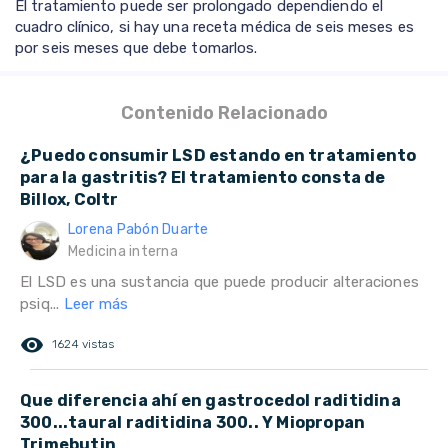
El tratamiento puede ser prolongado dependiendo el
cuadro clínico, si hay una receta médica de seis meses es
por seis meses que debe tomarlos.
Contenido Relacionado
¿Puedo consumir LSD estando en tratamiento
para la gastritis? El tratamiento consta de
Billox, Coltr
Lorena Pabón Duarte
Medicina interna
El LSD es una sustancia que puede producir alteraciones
psiq...
Leer más
remove_red_eye
1624 vistas
Que diferencia ahí en gastrocedol raditidina
300...taural raditidina 300.. Y Miopropan
Trimebutin