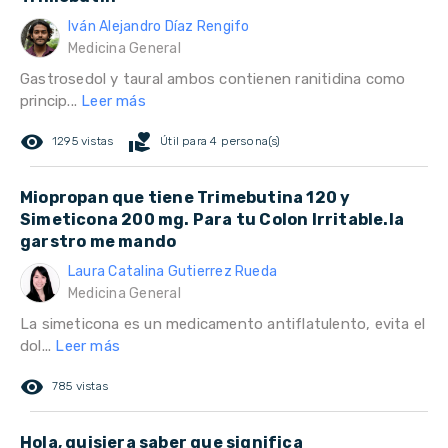
Iván Alejandro Díaz Rengifo
Medicina General
Gastrosedol y taural ambos contienen ranitidina como
princip...
Leer más
remove_red_eye
volunteer_activism
1295 vistas
Útil para 4 persona(s)
Miopropan que tiene Trimebutina 120 y
Simeticona 200 mg. Para tu Colon Irritable.la
garstro me mando
Laura Catalina Gutierrez Rueda
Medicina General
La simeticona es un medicamento antiflatulento, evita el
dol...
Leer más
remove_red_eye
785 vistas
Hola, quisiera saber que significa