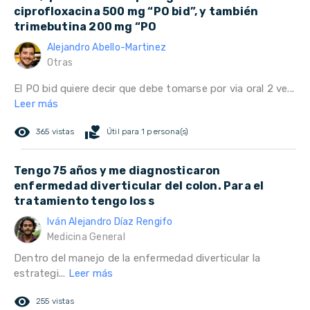
ciprofloxacina 500 mg “PO bid”, y también
trimebutina 200 mg “PO
Alejandro Abello-Martinez
Otras
El PO bid quiere decir que debe tomarse por via oral 2 ve...
Leer más
remove_red_eye
volunteer_activism
365 vistas
Útil para 1 persona(s)
Tengo 75 años y me diagnosticaron
enfermedad diverticular del colon. Para el
tratamiento tengo los s
Iván Alejandro Díaz Rengifo
Medicina General
Dentro del manejo de la enfermedad diverticular la
estrategi...
Leer más
remove_red_eye
255 vistas