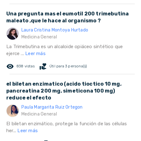
Una pregunta mas el eumotil 200 trimebutina
maleato ,que le hace al organismo ?
Laura Cristina Montoya Hurtado
Medicina General
La Trimebutina es un alcaloide opiáceo sintético que
ejerce ...
Leer más
remove_red_eye
volunteer_activism
838 vistas
Útil para 3 persona(s)
el biletan enzimatico (acido tioctico 10 mg,
pancreatina 200 mg, simeticona 100 mg)
reduce el efecto
Paula Margarita Ruiz Ortegon
Medicina General
El biletan enzimático, protege la función de las células
her...
Leer más