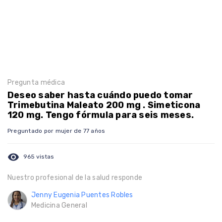
Pregunta médica
Deseo saber hasta cuándo puedo tomar
Trimebutina Maleato 200 mg . Simeticona
120 mg. Tengo fórmula para seis meses.
Preguntado por mujer de 77 años
visibility
965 vistas
Nuestro profesional de la salud responde
Jenny Eugenia Puentes Robles
Medicina General