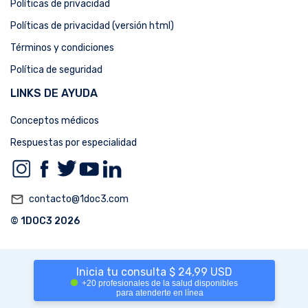
Políticas de privacidad
Políticas de privacidad (versión html)
Términos y condiciones
Política de seguridad
LINKS DE AYUDA
Conceptos médicos
Respuestas por especialidad
mail_outline
contacto@1doc3.com
© 1DOC3 2026
Inicia tu consulta $ 24,99 USD
+20 profesionales de la salud disponibles
para atenderte en línea