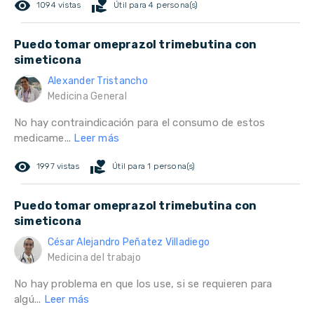
remove_red_eye
volunteer_activism
1094 vistas
Útil para 4 persona(s)
Puedo tomar omeprazol trimebutina con
simeticona
Alexander Tristancho
Medicina General
No hay contraindicación para el consumo de estos
medicame...
Leer más
remove_red_eye
volunteer_activism
1997 vistas
Útil para 1 persona(s)
Puedo tomar omeprazol trimebutina con
simeticona
César Alejandro Peñatez Villadiego
Medicina del trabajo
No hay problema en que los use, si se requieren para
algú...
Leer más