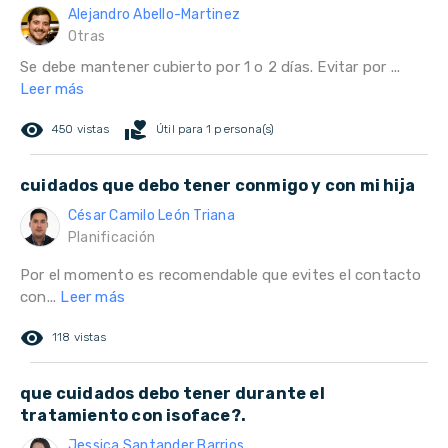
Alejandro Abello-Martinez
Otras
Se debe mantener cubierto por 1 o 2 días. Evitar por ...
Leer más
remove_red_eye
volunteer_activism
450 vistas
Útil para 1 persona(s)
cuidados que debo tener conmigo y con mi hija
César Camilo León Triana
Planificación
Por el momento es recomendable que evites el contacto
con...
Leer más
remove_red_eye
118 vistas
que cuidados debo tener durante el
tratamiento con isoface?.
Jessica Santander Barrios