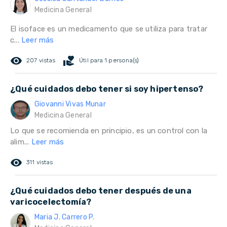
Medicina General
El isoface es un medicamento que se utiliza para tratar
c...
Leer más
remove_red_eye
volunteer_activism
207 vistas
Útil para 1 persona(s)
¿Qué cuidados debo tener si soy hipertenso?
Giovanni Vivas Munar
Medicina General
Lo que se recomienda en principio, es un control con la
alim...
Leer más
remove_red_eye
311 vistas
¿Qué cuidados debo tener después de una
varicocelectomía?
Maria J. Carrero P.