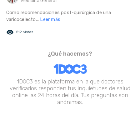
Medicina General
Como recomendaciones post-quirúrgica de una
varicocelecto...
Leer más
remove_red_eye
512 vistas
¿Qué hacemos?
1DOC3 es la plataforma en la que doctores
verificados responden tus inquietudes de salud
online las 24 horas del día. Tus preguntas son
anónimas.