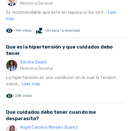
Medicina General
Es recomendable que esté en reposo si los sínt...
Leer
más
remove_red_eye
volunteer_activism
744 vistas
Útil para 1 persona(s)
Que es la hipertensión y que cuidados debo
tener
Sandra Saade
Medicina General
La hipertension es una condicion en la cual la tension
sobre...
Leer más
remove_red_eye
238 vistas
Que cuidados debo tener cuando me
desparasito?
Angie Carolina Morales Suarez