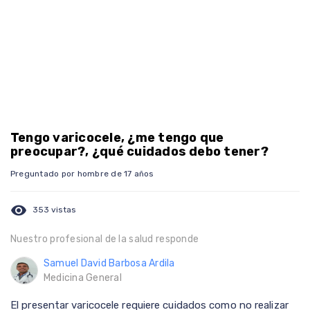
Tengo varicocele, ¿me tengo que
preocupar?, ¿qué cuidados debo tener?
Preguntado por hombre de 17 años
visibility
353 vistas
Nuestro profesional de la salud responde
Samuel David Barbosa Ardila
Medicina General
El presentar varicocele requiere cuidados como no realizar