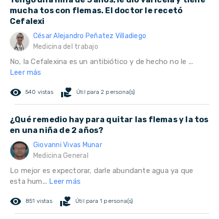
mucha tos con flemas. El doctor le recetó
Cefalexi
César Alejandro Peñatez Villadiego
Medicina del trabajo
No, la Cefalexina es un antibiótico y de hecho no le ...
Leer más
remove_red_eye
volunteer_activism
540 vistas
Útil para 2 persona(s)
¿Qué remedio hay para quitar las flemas y la tos
en una niña de 2 años?
Giovanni Vivas Munar
Medicina General
Lo mejor es expectorar, darle abundante agua ya que
esta hum...
Leer más
remove_red_eye
volunteer_activism
851 vistas
Útil para 1 persona(s)