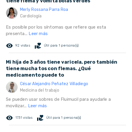
tiene flema y vomita bolas verdes
Merly Rossana Parra Roa
Cardiología
Es posible por los síntomas que refiere que esta
presenta...
Leer más
remove_red_eye
volunteer_activism
92 vistas
Útil para 1 persona(s)
Mi hija de 3 años tiene varicela, pero también
tiene mucha tos con flemas. ¿Qué
medicamento puede to
César Alejandro Peñatez Villadiego
Medicina del trabajo
Se pueden usar sobres de Fluimucil para ayudarle a
movilizar...
Leer más
remove_red_eye
volunteer_activism
1731 vistas
Útil para 1 persona(s)