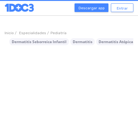
Descargar app
Entrar
Inicio /
Especialidades /
Pediatría
Dermatitis Seborreica Infantil
Dermatitis
Dermatitis Atópica