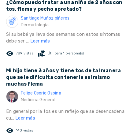
¿Cómo puedo tratar a una niña de 2 años con
tos, flema y pecho apretado?
Santiago Muñoz piñeros
Dermatología
Si su bebé ya lleva dos semanas con estos síntomas
debe ser ...
Leer más
remove_red_eye
volunteer_activism
789 vistas
Útil para 1 persona(s)
Mi hijo tiene 3 años y tiene tos de tal manera
que se le dificulta contenerla así mismo
muchas flema
Felipe Osorio Ospina
Medicina General
En general por la tos es un reflejo que se desencadena
cu...
Leer más
remove_red_eye
140 vistas