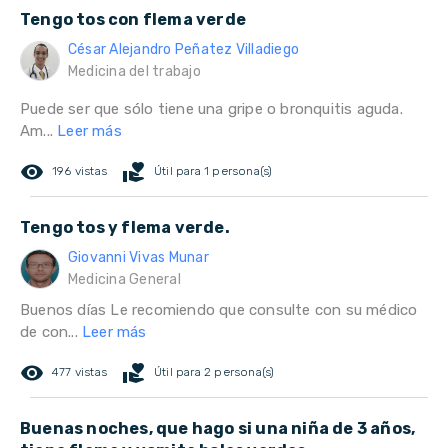
Tengo tos con flema verde
César Alejandro Peñatez Villadiego
Medicina del trabajo
Puede ser que sólo tiene una gripe o bronquitis aguda.
Am...
Leer más
remove_red_eye
volunteer_activism
196 vistas
Útil para 1 persona(s)
Tengo tos y flema verde.
Giovanni Vivas Munar
Medicina General
Buenos días Le recomiendo que consulte con su médico
de con...
Leer más
remove_red_eye
volunteer_activism
477 vistas
Útil para 2 persona(s)
Buenas noches, que hago si una niña de 3 años,