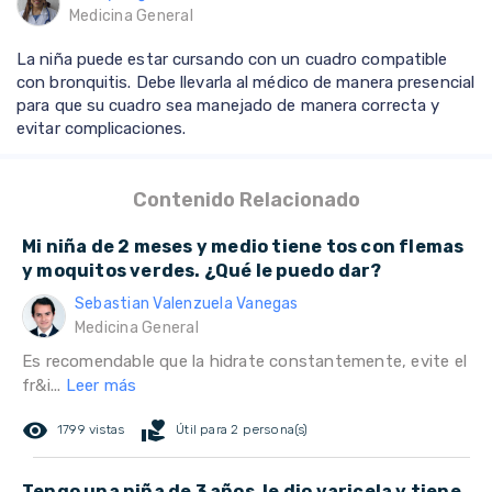
Medicina General
La niña puede estar cursando con un cuadro compatible
con bronquitis. Debe llevarla al médico de manera presencial
para que su cuadro sea manejado de manera correcta y
evitar complicaciones.
Contenido Relacionado
Mi niña de 2 meses y medio tiene tos con flemas
y moquitos verdes. ¿Qué le puedo dar?
Sebastian Valenzuela Vanegas
Medicina General
Es recomendable que la hidrate constantemente, evite el
fr&i...
Leer más
remove_red_eye
volunteer_activism
1799 vistas
Útil para 2 persona(s)
Tengo una niña de 3 años, le dio varicela y tiene