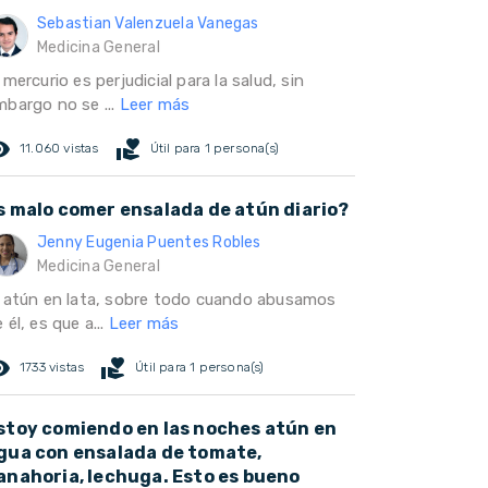
Sebastian Valenzuela Vanegas
Medicina General
 mercurio es perjudicial para la salud, sin
mbargo no se ...
Leer más
ed_eye
volunteer_activism
11.060 vistas
Útil para 1 persona(s)
s malo comer ensalada de atún diario?
Jenny Eugenia Puentes Robles
Medicina General
l atún en lata, sobre todo cuando abusamos
 él, es que a...
Leer más
ed_eye
volunteer_activism
1733 vistas
Útil para 1 persona(s)
stoy comiendo en las noches atún en
gua con ensalada de tomate,
anahoria, lechuga. Esto es bueno