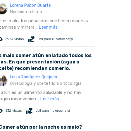
Lorena Pabón Duarte
Medicina interna
o es malo, los pescados contienen muchas
taminas y minera...
Leer más
ed_eye
volunteer_activism
6974 vistas
Útil para 8 persona(s)
s malo comer atún enlatado todos los
ías. En que presentación (agua o
ceite) recomiendan comerlo.
Luisa Rodríguez Quejada
Ginecología y obstetricia o tocología
l atún es un alimento saludable y no hay
ingún inconvenien...
Leer más
ed_eye
volunteer_activism
632 vistas
Útil para 1 persona(s)
Comer atún por la noche es malo?