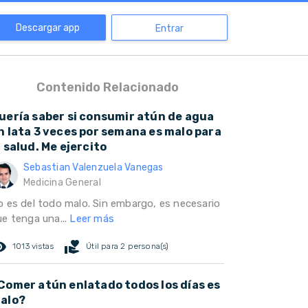
Descargar app
Entrar
Contenido Relacionado
uería saber si consumir atún de agua
n lata 3 veces por semana es malo para
a salud. Me ejercito
Sebastian Valenzuela Vanegas
Medicina General
o es del todo malo. Sin embargo, es necesario
ue tenga una...
Leer más
ed_eye
volunteer_activism
1013 vistas
Útil para 2 persona(s)
Comer atún enlatado todos los días es
alo?