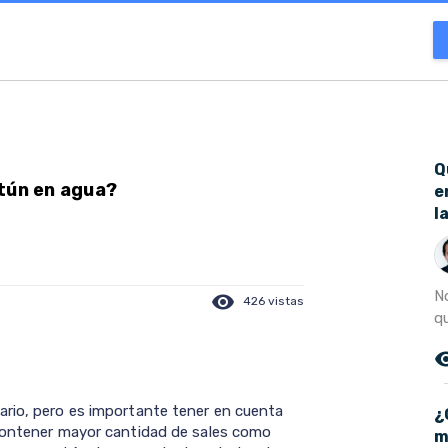
Q
atún en agua?
e
l
N
visibility
426 vistas
q
remove_r
ario, pero es importante tener en cuenta
¿
 contener mayor cantidad de sales como
m