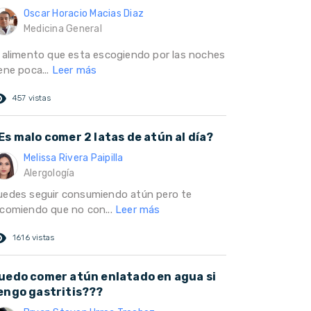
Oscar Horacio Macias Diaz
Medicina General
l alimento que esta escogiendo por las noches
ene poca...
Leer más
ed_eye
457 vistas
Es malo comer 2 latas de atún al día?
Melissa Rivera Paipilla
Alergología
uedes seguir consumiendo atún pero te
ecomiendo que no con...
Leer más
ed_eye
1616 vistas
uedo comer atún enlatado en agua si
engo gastritis???