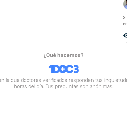
S
en
remove_r
¿Qué hacemos?
en la que doctores verificados responden tus inquietude
horas del día. Tus preguntas son anónimas.