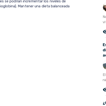
es se podrían incrementar los niveles de
 mioglobina). Mantener una dieta balanceada
N
vi
remove_r
E
d
a
E
n
remove_r
¿