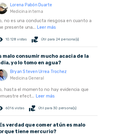
Lorena Pabón Duarte
Medicina interna
o, no es una conducta riesgosa en cuanto a
ue presente una...
Leer más
ed_eye
volunteer_activism
10.128 vistas
Útil para 24 persona(s)
s malo consumir mucho acacia de la
ndia, yo lo tomo en agua?
Bryan Steven Urrea Trochez
Medicina General
o, hasta el momento no hay evidencia que
emuestre efect...
Leer más
ed_eye
volunteer_activism
6016 vistas
Útil para 30 persona(s)
Es verdad que comer atún es malo
orque tiene mercurio?