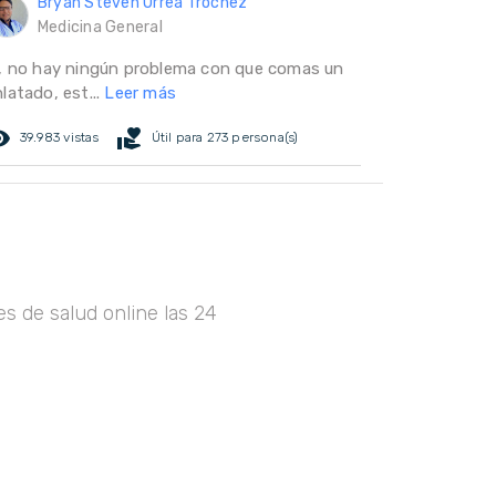
Bryan Steven Urrea Trochez
Medicina General
i, no hay ningún problema con que comas un
latado, est...
Leer más
ed_eye
volunteer_activism
39.983 vistas
Útil para 273 persona(s)
s de salud online las 24