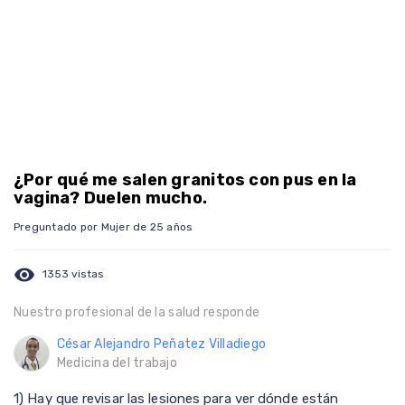
¿Por qué me salen granitos con pus en la
vagina? Duelen mucho.
Preguntado por Mujer de 25 años
visibility
1353 vistas
Nuestro profesional de la salud responde
César Alejandro Peñatez Villadiego
Medicina del trabajo
1) Hay que revisar las lesiones para ver dónde están