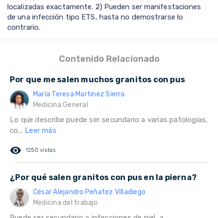
localizadas exactamente. 2) Pueden ser manifestaciones
de una infección tipo ETS, hasta no demostrarse lo
contrario.
Contenido Relacionado
Por que me salen muchos granitos con pus
María Teresa Martinez Sierra
Medicina General
Lo que describe puede ser secundario a varias patologías,
co...
Leer más
remove_red_eye
1250 vistas
¿Por qué salen granitos con pus en la pierna?
César Alejandro Peñatez Villadiego
Medicina del trabajo
Puede ser secundario a infecciones de piel, a