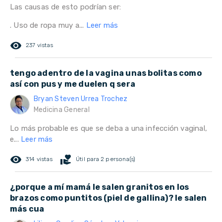
Las causas de esto podrían ser:
. Uso de ropa muy a...
Leer más
remove_red_eye
237 vistas
tengo adentro de la vagina unas bolitas como
así con pus y me duelen q sera
Bryan Steven Urrea Trochez
Medicina General
Lo más probable es que se deba a una infección vaginal,
e...
Leer más
remove_red_eye
volunteer_activism
314 vistas
Útil para 2 persona(s)
¿porque a mí mamá le salen granitos en los
brazos como puntitos (piel de gallina)? le salen
más cua