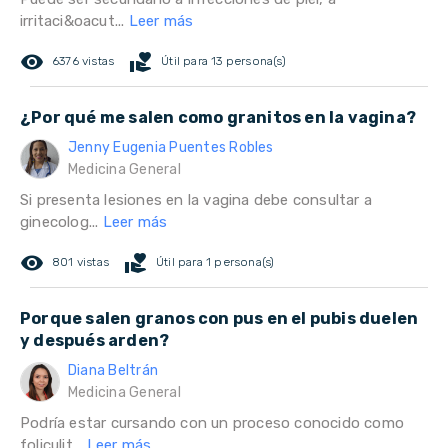
irritaci&oacut...
Leer más
remove_red_eye
volunteer_activism
6376 vistas
Útil para 13 persona(s)
¿Por qué me salen como granitos en la vagina?
Jenny Eugenia Puentes Robles
Medicina General
Si presenta lesiones en la vagina debe consultar a
ginecolog...
Leer más
remove_red_eye
volunteer_activism
801 vistas
Útil para 1 persona(s)
Porque salen granos con pus en el pubis duelen
y después arden?
Diana Beltrán
Medicina General
Podría estar cursando con un proceso conocido como
foliculit...
Leer más