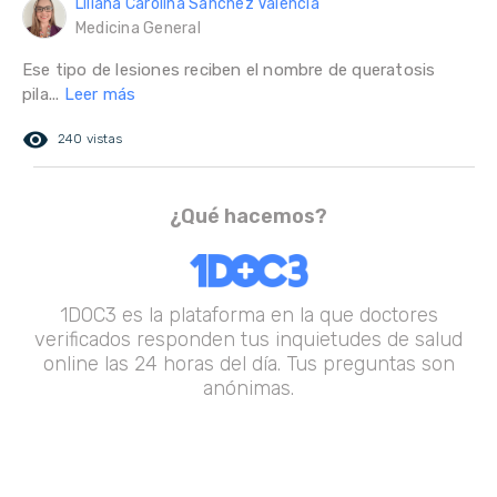
Liliana Carolina Sánchez Valencia
Medicina General
Ese tipo de lesiones reciben el nombre de queratosis
pila...
Leer más
remove_red_eye
240 vistas
¿Qué hacemos?
1DOC3 es la plataforma en la que doctores
verificados responden tus inquietudes de salud
online las 24 horas del día. Tus preguntas son
anónimas.