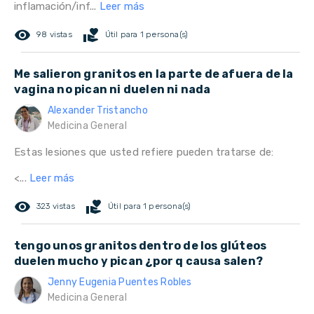
inflamación/inf...
Leer más
remove_red_eye
volunteer_activism
98 vistas
Útil para 1 persona(s)
Me salieron granitos en la parte de afuera de la
vagina no pican ni duelen ni nada
Alexander Tristancho
Medicina General
Estas lesiones que usted refiere pueden tratarse de:
<...
Leer más
remove_red_eye
volunteer_activism
323 vistas
Útil para 1 persona(s)
tengo unos granitos dentro de los glúteos
duelen mucho y pican ¿por q causa salen?
Jenny Eugenia Puentes Robles
Medicina General