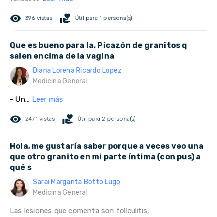
remove_red_eye
volunteer_activism
396 vistas
Útil para 1 persona(s)
Que es bueno para la. Picazón de granitos q
salen encima de la vagina
Diana Lorena Ricardo Lopez
Medicina General
- Un...
Leer más
remove_red_eye
volunteer_activism
2471 vistas
Útil para 2 persona(s)
Hola, me gustaría saber porque a veces veo una
que otro granito en mi parte íntima (con pus) a
qué s
Sarai Margarita Botto Lugo
Medicina General
Las lesiones que comenta son folículitis,