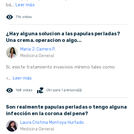
bá...
Leer más
remove_red_eye
716 vistas
¿Hay alguna solucion a las papulas perladas?
Una crema, operacion o algo...
Maria J. Carrero P.
Medicina General
Si, existe tratamiento invasivos mínimo tales como:
<...
Leer más
remove_red_eye
volunteer_activism
168 vistas
Útil para 1 persona(s)
Son realmente papulas perladas o tengo alguna
infección en la corona del pene?
Laura Cristina Montoya Hurtado
Medicina General