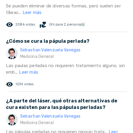
Se pueden eliminar de diversas formas, pero suelen ser
t&eac...
Leer más
remove_red_eye
volunteer_activism
2086 vistas
Útil para 2 persona(s)
¿Cómo se cura la pápula perlada?
Sebastian Valenzuela Vanegas
Medicina General
Las paulas perladas no requieren tratamiento alguno, sin
emb...
Leer más
remove_red_eye
1234 vistas
¿A parte del láser, qué otras alternativas de
cura existen para las pápulas perladas?
Sebastian Valenzuela Vanegas
Medicina General
Las pápulas perladas no requieren ningún trata...
Leer