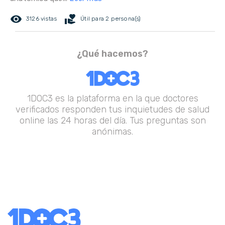
remove_red_eye
volunteer_activism
3126 vistas
Útil para 2 persona(s)
¿Qué hacemos?
1DOC3 es la plataforma en la que doctores
verificados responden tus inquietudes de salud
online las 24 horas del día. Tus preguntas son
anónimas.