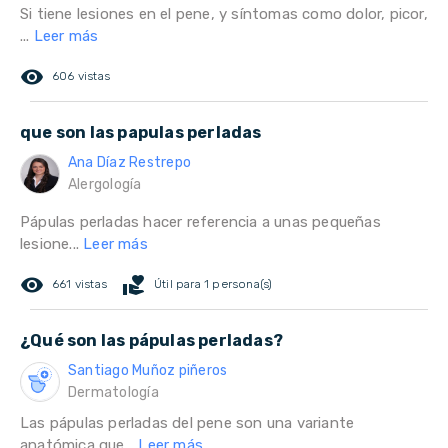
Si tiene lesiones en el pene, y síntomas como dolor, picor,
...
Leer más
remove_red_eye
606 vistas
que son las papulas perladas
Ana Díaz Restrepo
Alergología
Pápulas perladas hacer referencia a unas pequeñas
lesione...
Leer más
remove_red_eye
volunteer_activism
661 vistas
Útil para 1 persona(s)
¿Qué son las pápulas perladas?
Santiago Muñoz piñeros
Dermatología
Las pápulas perladas del pene son una variante
anatómica que...
Leer más