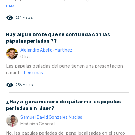
más
remove_red_eye
524 vistas
Hay algun brote que se confunda con las
pápulas perladas ??
Alejandro Abello-Martinez
Otras
Las papulas perladas del pene tienen una presentacion
caract...
Leer más
remove_red_eye
256 vistas
¿Hay alguna manera de quitarme las papulas
perladas sin láser?
Samuel David González Macias
Medicina General
No, las papulas perladas del pene localizadas en el surco