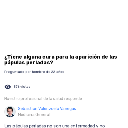
¿Tiene alguna cura para la aparición de las
pápulas perladas?
Preguntado por hombre de 22 años
visibility
376 vistas
Nuestro profesional de la salud responde
Sebastian Valenzuela Vanegas
Medicina General
Las pápulas perladas no son una enfermedad y no