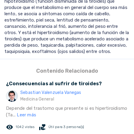
hipotiroidismo (función disminuida de la tiroides) que
produce que el metabolismo en general del cuerpo sea más
lento, se asocia a síntomas como caída de cabello,
estreñimiento, piel seca, lentitud de pensamiento,
cansancio, intolerancia al frió, aumento del peso entre
otros. Y está el hipertiroidismo (aumento de la función de la
tiroides) que produce un metabolismo acelerado asociado a
perdida de peso, taquicardia, palpitaciones, calor excesivo,
taquipsiquia, exoftalmos (ojos salidos) entre otros.
Contenido Relacionado
¿Consecuencias al sufrir de tiroides?
Sebastian Valenzuela Vanegas
Medicina General
Depende del trastorno que presente si es hipertiroidismo
(Ta...
Leer más
remove_red_eye
volunteer_activism
1042 vistas
Útil para 3 persona(s)