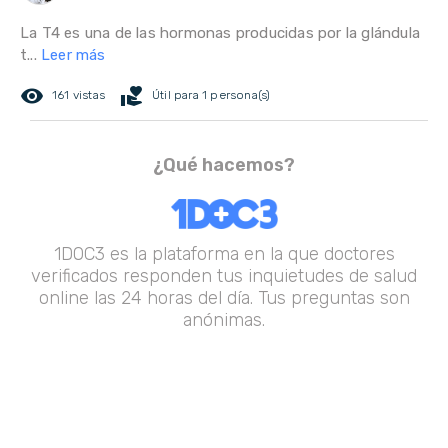
La T4 es una de las hormonas producidas por la glándula
t...
Leer más
remove_red_eye
volunteer_activism
161 vistas
Útil para 1 persona(s)
¿Qué hacemos?
1DOC3 es la plataforma en la que doctores
verificados responden tus inquietudes de salud
online las 24 horas del día. Tus preguntas son
anónimas.