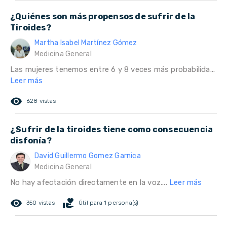
¿Quiénes son más propensos de sufrir de la
Tiroides?
Martha Isabel Martínez Gómez
Medicina General
Las mujeres tenemos entre 6 y 8 veces más probabilida...
Leer más
remove_red_eye
628 vistas
¿Sufrir de la tiroides tiene como consecuencia
disfonía?
David Guillermo Gomez Garnica
Medicina General
No hay afectación directamente en la voz....
Leer más
remove_red_eye
volunteer_activism
350 vistas
Útil para 1 persona(s)