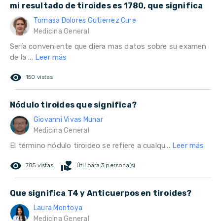
mi resultado de tiroides es 1780, que significa
Tomasa Dolores Gutierrez Cure
Medicina General
Sería conveniente que diera mas datos sobre su examen
de la ...
Leer más
remove_red_eye
150 vistas
Nódulo tiroides que significa?
Giovanni Vivas Munar
Medicina General
El término nódulo tiroideo se refiere a cualqu...
Leer más
remove_red_eye
volunteer_activism
785 vistas
Útil para 3 persona(s)
Que significa T4 y Anticuerpos en tiroides?
Laura Montoya
Medicina General