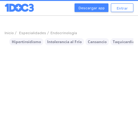
Descargar app
Entrar
Inicio /
Especialidades /
Endocrinología
Hipertiroidismo
Intolerancia al Frío
Cansancio
Taquicardia S