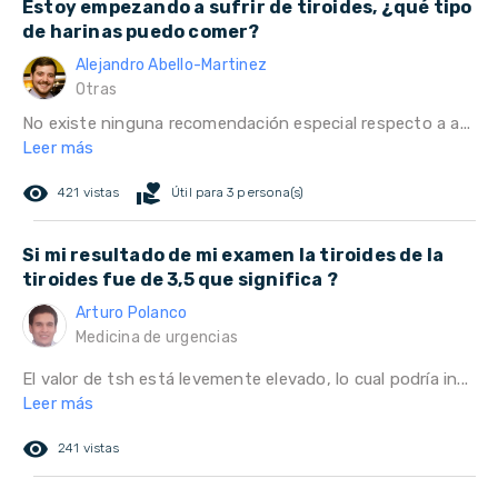
Estoy empezando a sufrir de tiroides, ¿qué tipo
de harinas puedo comer?
Alejandro Abello-Martinez
Otras
No existe ninguna recomendación especial respecto a a...
Leer más
remove_red_eye
volunteer_activism
421 vistas
Útil para 3 persona(s)
Si mi resultado de mi examen la tiroides de la
tiroides fue de 3,5 que significa ?
Arturo Polanco
Medicina de urgencias
El valor de tsh está levemente elevado, lo cual podría in...
Leer más
remove_red_eye
241 vistas