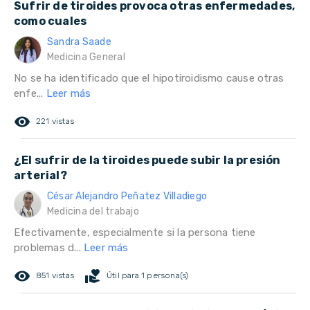
Sufrir de tiroides provoca otras enfermedades,
como cuales
Sandra Saade
Medicina General
No se ha identificado que el hipotiroidismo cause otras
enfe...
Leer más
remove_red_eye
221 vistas
¿El sufrir de la tiroides puede subir la presión
arterial?
César Alejandro Peñatez Villadiego
Medicina del trabajo
Efectivamente, especialmente si la persona tiene
problemas d...
Leer más
remove_red_eye
volunteer_activism
851 vistas
Útil para 1 persona(s)