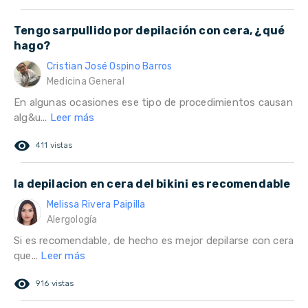
Tengo sarpullido por depilación con cera, ¿qué
hago?
Cristian José Ospino Barros
Medicina General
En algunas ocasiones ese tipo de procedimientos causan
alg&u...
Leer más
remove_red_eye
411 vistas
la depilacion en cera del bikini es recomendable
Melissa Rivera Paipilla
Alergología
Si es recomendable, de hecho es mejor depilarse con cera
que...
Leer más
remove_red_eye
916 vistas