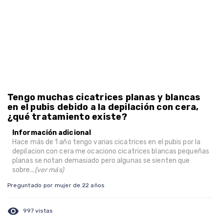
Tengo muchas cicatrices planas y blancas
en el pubis debido a la depilación con cera,
¿qué tratamiento existe?
Información adicional
Hace más de 1 año tengo varias cicatrices en el pubis por la
depilacion con cera me ocaciono cicatrices blancas pequeñas
planas se notan demasiado pero algunas se sienten que
sobre...
(ver más)
Preguntado por mujer de 22 años
visibility
997 vistas