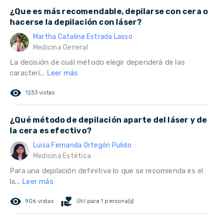
¿Que es más recomendable, depilarse con cera o
hacerse la depilación con láser?
Martha Catalina Estrada Lasso
Medicina General
La decisión de cuál método elegir dependerá de las
caracterí...
Leer más
remove_red_eye
1233 vistas
¿Qué método de depilación aparte del láser y de
la cera es efectivo?
Luisa Fernanda Ortegón Pulido
Medicina Estética
Para una depilación definitiva lo que se recomienda es el
la...
Leer más
remove_red_eye
volunteer_activism
906 vistas
Útil para 1 persona(s)