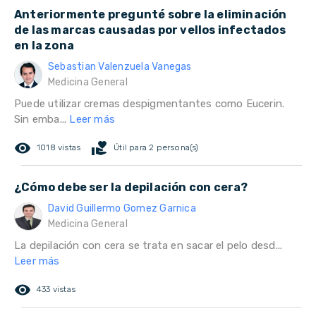
Anteriormente pregunté sobre la eliminación
de las marcas causadas por vellos infectados
en la zona
Sebastian Valenzuela Vanegas
Medicina General
Puede utilizar cremas despigmentantes como Eucerin.
Sin emba...
Leer más
remove_red_eye
volunteer_activism
1018 vistas
Útil para 2 persona(s)
¿Cómo debe ser la depilación con cera?
David Guillermo Gomez Garnica
Medicina General
La depilación con cera se trata en sacar el pelo desd...
Leer más
remove_red_eye
433 vistas