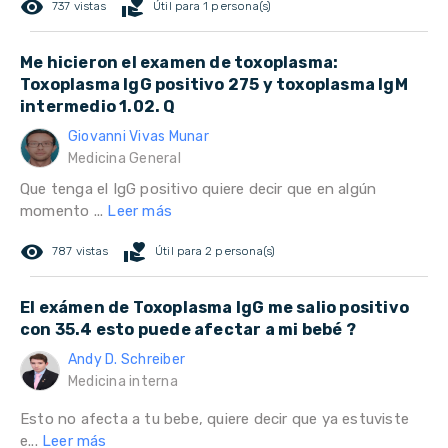
remove_red_eye
volunteer_activism
737 vistas
Útil para 1 persona(s)
Me hicieron el examen de toxoplasma:
Toxoplasma IgG positivo 275 y toxoplasma IgM
intermedio 1.02. Q
Giovanni Vivas Munar
Medicina General
Que tenga el IgG positivo quiere decir que en algún
momento ...
Leer más
remove_red_eye
volunteer_activism
787 vistas
Útil para 2 persona(s)
El exámen de Toxoplasma IgG me salio positivo
con 35.4 esto puede afectar a mi bebé ?
Andy D. Schreiber
Medicina interna
Esto no afecta a tu bebe, quiere decir que ya estuviste
e...
Leer más