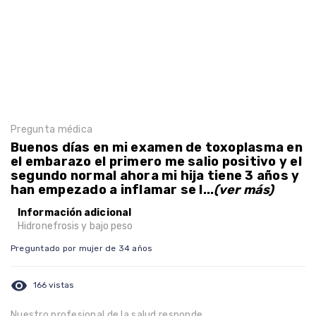
Pregunta médica
Buenos días en mi examen de toxoplasma en
el embarazo el primero me salio positivo y el
segundo normal ahora mi hija tiene 3 años y
han empezado a inflamar se l...
(ver más)
Información adicional
Hidronefrosis y bajo peso
Preguntado por mujer de 34 años
visibility
166 vistas
Nuestro profesional de la salud responde