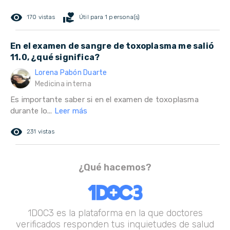
remove_red_eye
volunteer_activism
170 vistas
Útil para 1 persona(s)
En el examen de sangre de toxoplasma me salió
11.0, ¿qué significa?
Lorena Pabón Duarte
Medicina interna
Es importante saber si en el examen de toxoplasma
durante lo...
Leer más
remove_red_eye
231 vistas
¿Qué hacemos?
1DOC3 es la plataforma en la que doctores
verificados responden tus inquietudes de salud