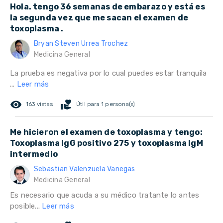
Hola. tengo 36 semanas de embarazo y está es
la segunda vez que me sacan el examen de
toxoplasma .
Bryan Steven Urrea Trochez
Medicina General
La prueba es negativa por lo cual puedes estar tranquila
...
Leer más
remove_red_eye
volunteer_activism
163 vistas
Útil para 1 persona(s)
Me hicieron el examen de toxoplasma y tengo:
Toxoplasma IgG positivo 275 y toxoplasma IgM
intermedio
Sebastian Valenzuela Vanegas
Medicina General
Es necesario que acuda a su médico tratante lo antes
posible...
Leer más