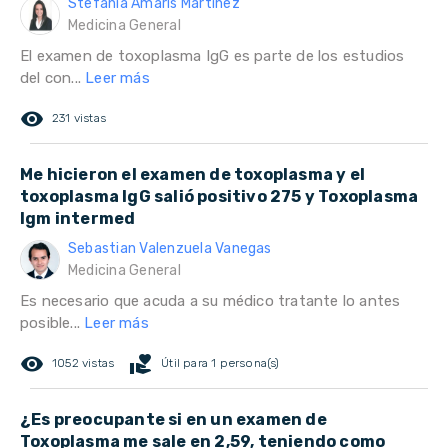
Stefania Amarís Martínez
Medicina General
El examen de toxoplasma IgG es parte de los estudios
del con...
Leer más
remove_red_eye
231 vistas
Me hicieron el examen de toxoplasma y el
toxoplasma IgG salió positivo 275 y Toxoplasma
Igm intermed
Sebastian Valenzuela Vanegas
Medicina General
Es necesario que acuda a su médico tratante lo antes
posible...
Leer más
remove_red_eye
volunteer_activism
1052 vistas
Útil para 1 persona(s)
¿Es preocupante si en un examen de
Toxoplasma me sale en 2,59, teniendo como