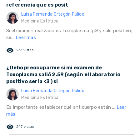
referencia que es posit
Luisa Fernanda Ortegón Pulido
Medicina Estética
Si el examen realizado es Toxoplasma IgG y sale positivo,
se...
Leer más
remove_red_eye
233 vistas
¿Debo preocuparme si mi examen de
Toxoplasma salió 2.59 (según el laboratorio
positivo sería <3 ) si
Luisa Fernanda Ortegón Pulido
Medicina Estética
Es importante establecer qué anticuerpo están ...
Leer
más
remove_red_eye
247 vistas