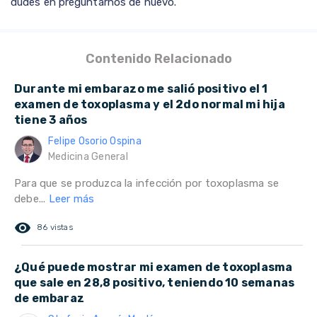
dudes en preguntarnos de nuevo.
Contenido Relacionado
Durante mi embarazo me salió positivo el 1
examen de toxoplasma y el 2do normal mi hija
tiene 3 años
Felipe Osorio Ospina
Medicina General
Para que se produzca la infección por toxoplasma se
debe...
Leer más
remove_red_eye
86 vistas
¿Qué puede mostrar mi examen de toxoplasma
que sale en 28,8 positivo, teniendo 10 semanas
de embaraz