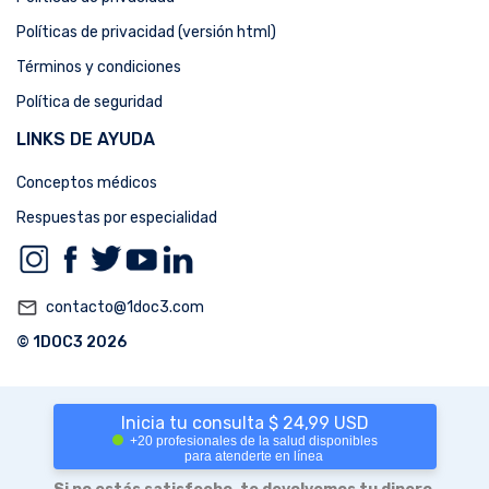
Políticas de privacidad (versión html)
Términos y condiciones
Política de seguridad
LINKS DE AYUDA
Conceptos médicos
Respuestas por especialidad
mail_outline
contacto@1doc3.com
© 1DOC3 2026
Inicia tu consulta $ 24,99 USD
+20 profesionales de la salud disponibles
para atenderte en línea