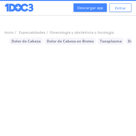
Descargar app
Entrar
Inicio /
Especialidades /
Ginecología y obstetricia o tocología
Dolor de Cabeza
Dolor de Cabeza en Brotes
Toxoplasma
Dolo