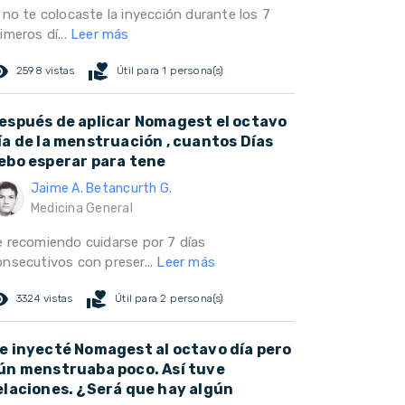
 no te colocaste la inyección durante los 7
imeros dí...
Leer más
ed_eye
volunteer_activism
2598 vistas
Útil para 1 persona(s)
espués de aplicar Nomagest el octavo
ía de la menstruación , cuantos Días
ebo esperar para tene
Jaime A. Betancurth G.
Medicina General
e recomiendo cuidarse por 7 días
onsecutivos con preser...
Leer más
ed_eye
volunteer_activism
3324 vistas
Útil para 2 persona(s)
e inyecté Nomagest al octavo día pero
ún menstruaba poco. Así tuve
elaciones. ¿Será que hay algún