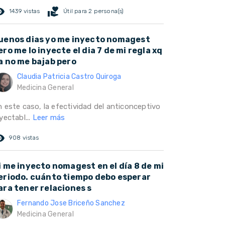
ed_eye
volunteer_activism
1439 vistas
Útil para 2 persona(s)
uenos dias yo me inyecto nomagest
ero me lo inyecte el dia 7 de mi regla xq
a no me bajab pero
Claudia Patricia Castro Quiroga
Medicina General
n este caso, la efectividad del anticonceptivo
yectabl...
Leer más
ed_eye
908 vistas
i me inyecto nomagest en el día 8 de mi
eriodo. cuánto tiempo debo esperar
ara tener relaciones s
Fernando Jose Briceño Sanchez
Medicina General