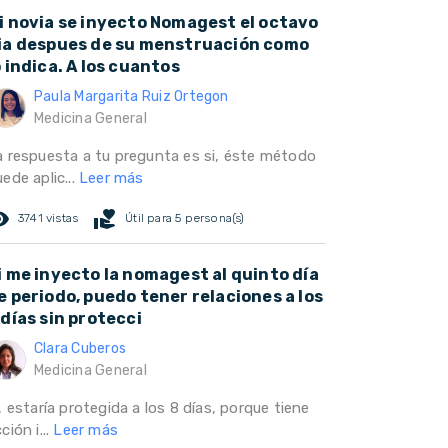
i novia se inyecto Nomagest el octavo
ia despues de su menstruación como
o indica. A los cuantos
Paula Margarita Ruiz Ortegon
Medicina General
a respuesta a tu pregunta es si, éste método
ede aplic...
Leer más
ed_eye
volunteer_activism
3741 vistas
Útil para 5 persona(s)
i me inyecto la nomagest al quinto día
e periodo, puedo tener relaciones a los
 días sin protecci
Clara Cuberos
Medicina General
, estaría protegida a los 8 días, porque tiene
ción i...
Leer más