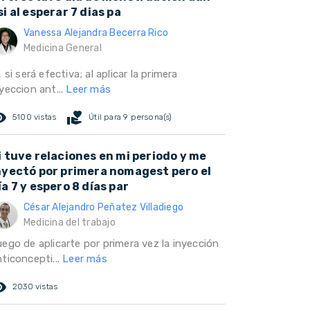
si al esperar 7 dias pa
Vanessa Alejandra Becerra Rico
Medicina General
, si será efectiva; al aplicar la primera
yeccion ant...
Leer más
ed_eye
volunteer_activism
5100 vistas
Útil para 9 persona(s)
i tuve relaciones en mi periodo y me
nyectó por primera nomagest pero el
ía 7 y espero 8 días par
César Alejandro Peñatez Villadiego
Medicina del trabajo
uego de aplicarte por primera vez la inyección
ticoncepti...
Leer más
ed_eye
2030 vistas