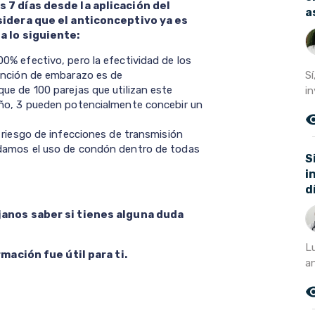
7 días desde la aplicación del
a
sidera que el anticonceptivo ya es
a lo siguiente:
0% efectivo, pero la efectividad de los
Sí
ención de embarazo es de
ue de 100 parejas que utilizan este
in
año, 3 pueden potencialmente concebir un
remove_r
 riesgo de infecciones de transmisión
ndamos el uso de condón dentro de todas
S
i
d
anos saber si tienes alguna duda
L
mación fue útil para ti.
an
remove_r