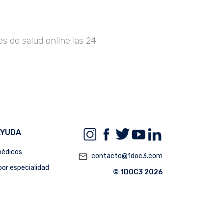
s de salud online las 24
AYUDA
édicos
mail_outline
contacto@1doc3.com
or especialidad
© 1DOC3 2026