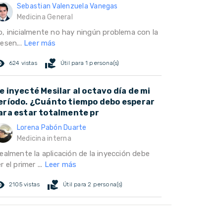
Sebastian Valenzuela Vanegas
Medicina General
o, inicialmente no hay ningún problema con la
esen...
Leer más
ed_eye
volunteer_activism
624 vistas
Útil para 1 persona(s)
e inyecté Mesilar al octavo día de mi
eríodo. ¿Cuánto tiempo debo esperar
ara estar totalmente pr
Lorena Pabón Duarte
Medicina interna
dealmente la aplicación de la inyección debe
r el primer ...
Leer más
ed_eye
volunteer_activism
2105 vistas
Útil para 2 persona(s)