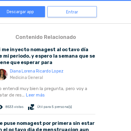
Descargar app
Entrar
Contenido Relacionado
i me inyecto nomagest al octavo día
e mi periodo, y espero la semana que se
iene que esperar para
Diana Lorena Ricardo Lopez
Medicina General
o entendí muy bien la pregunta, pero voy a
atar de res...
Leer más
ed_eye
volunteer_activism
8533 vistas
Útil para 5 persona(s)
e puse nomagest por primera sin estar
n el octavo dia de menstruacion aun